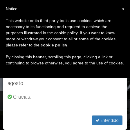
ES
Notice
×
x
Aviso importante
This website or its third party tools use cookies, which are
necessary to its functioning and required to achieve the
Del 27 de julio al 7 de agosto haremos la pausa
ETIQUETA
purposes illustrated in the cookie policy. If you want to know
anual, aprovechando que en el periodo de verano
Posts Tagged ‘Kivu Del
more or withdraw your consent to all or some of the cookies,
please refer to the
cookie policy
.
se generan menos informaciones y también el
Norte’
consumo de las mismas disminuye.
By closing this banner, scrolling this page, clicking a link or
continuing to browse otherwise, you agree to the use of cookies.
Retomamos el trabajo ordinario de las ediciones
en inglés y español de ZENIT el lunes 10 de
ÚLTIMAS NOTICIAS
agosto.
Gracias.
África: Nuevo brote de ébola en la República Democrática
del Congo
Entendido
JUN 02, 2020 18:46