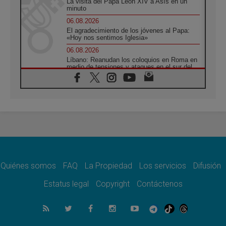
La visita del Papa León XIV a Asís en un
minuto
06.08.2026
El agradecimiento de los jóvenes al Papa:
«Hoy nos sentimos Iglesia»
06.08.2026
Líbano: Reanudan los coloquios en Roma en
medio de tensiones y ataques en el sur del
país
06.08.2026
Hiroshima y Nagasaki, 81 años después.
Comienzan "Diez Días Oración por la Paz"
06.08.2026
Pizzaballa en Asís: los cristianos quieren
paz
06.08.2026
Sturla: La visita de León XIV será una buena
noticia para todo el Uruguay
Quiénes somos
FAQ
La Propiedad
Los servicios
Difusión
06.08.2026
Estatus legal
Copyright
Contáctenos
León XIV: La revolución del Evangelio
derriba los muros que separan
06.08.2026
La Iglesia en Ceuta: caridad y esperanza
frente al drama migratorio