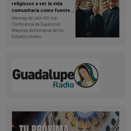
religiosos a ver la vida
comunitaria como fuente
de inspiración y
Mensaje de León XIV a la
santificación
Conferencia de Superiores
Mayores de Hombres de los
Estados Unidos