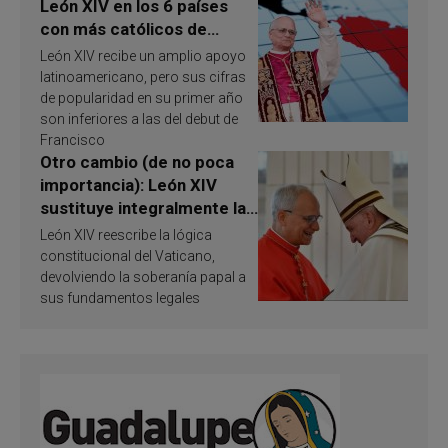
León XIV en los 6 países
con más católicos de
América Latina en 2026?
León XIV recibe un amplio apoyo
Publican resultados de
latinoamericano, pero sus cifras
investigación
de popularidad en su primer año
son inferiores a las del debut de
Francisco
Otro cambio (de no poca
importancia): León XIV
sustituye integralmente la
ley vaticana de Papa
León XIV reescribe la lógica
Francisco
constitucional del Vaticano,
devolviendo la soberanía papal a
sus fundamentos legales