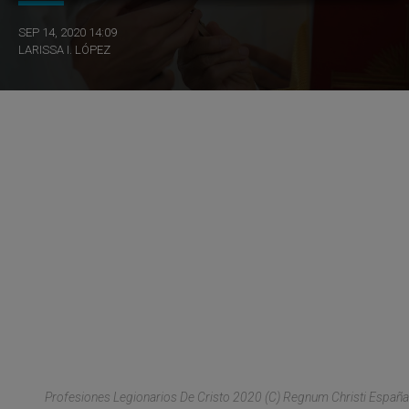
SEP 14, 2020 14:09
LARISSA I. LÓPEZ
Profesiones Legionarios De Cristo 2020 (C) Regnum Christi España