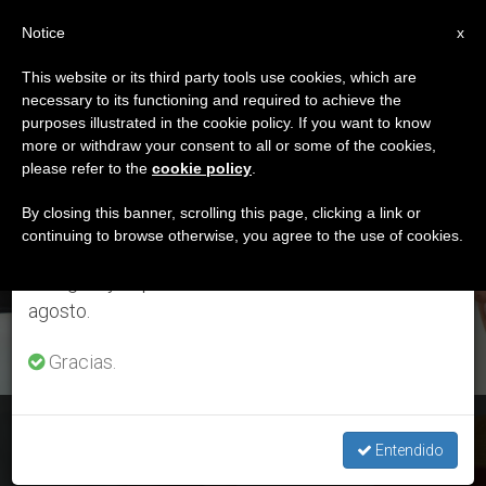
ES
Notice
×
x
Aviso importante
This website or its third party tools use cookies, which are
necessary to its functioning and required to achieve the
Del 27 de julio al 7 de agosto haremos la pausa
ETIQUETA
purposes illustrated in the cookie policy. If you want to know
anual, aprovechando que en el periodo de verano
Posts Tagged ‘laicos
more or withdraw your consent to all or some of the cookies,
please refer to the
cookie policy
.
se generan menos informaciones y también el
Consagrados’
consumo de las mismas disminuye.
By closing this banner, scrolling this page, clicking a link or
continuing to browse otherwise, you agree to the use of cookies.
Retomamos el trabajo ordinario de las ediciones
en inglés y español de ZENIT el lunes 10 de
ÚLTIMAS NOTICIAS
agosto.
Gracias.
Regnum Christi’ España: Entrada al noviciado, votos
definitivos y temporales
Entendido