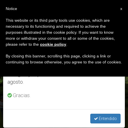
ES
Notice
×
x
Aviso importante
This website or its third party tools use cookies, which are
necessary to its functioning and required to achieve the
Del 27 de julio al 7 de agosto haremos la pausa
ETIQUETA
purposes illustrated in the cookie policy. If you want to know
anual, aprovechando que en el periodo de verano
Posts Tagged
more or withdraw your consent to all or some of the cookies,
please refer to the
cookie policy
.
se generan menos informaciones y también el
‘laudato Si’
consumo de las mismas disminuye.
By closing this banner, scrolling this page, clicking a link or
continuing to browse otherwise, you agree to the use of cookies.
Retomamos el trabajo ordinario de las ediciones
en inglés y español de ZENIT el lunes 10 de
ÚLTIMAS NOTICIAS
agosto.
Movimento Católico por el Clima lanza curso de Animadores
Gracias.
Laudato si’
JUL 20, 2020 12:05
Entendido
LARISSA I. LÓPEZ