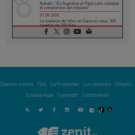
Bokalic: "En Argentina el Papa León señalará
el compromiso del cristiano"
07.08.2026
La matanza de niños en Gaza no cesa: 300
muertos en 300 días
07.08.2026
Tagle: La guerra desfigura el mundo, solo la
revelación de Dios lo transfigura
07.08.2026
Presentada la Trienal de Arte de las
Universidades Católicas: «Exercises in
Empathy»
07.08.2026
Fortunatus Nwachukwu: la comunicación
como misión al servicio del Evangelio
Quiénes somos
FAQ
La Propiedad
Los servicios
Difusión
07.08.2026
Estatus legal
Copyright
Contáctenos
SIGNIS 2026, dar voz a las religiosas en el
espacio público
07.08.2026
Lanzan un proyecto de empoderamiento
digital para mujeres líderes en África
07.08.2026
Programa oficial del Viaje Apostólico del
Papa León XIV a Francia