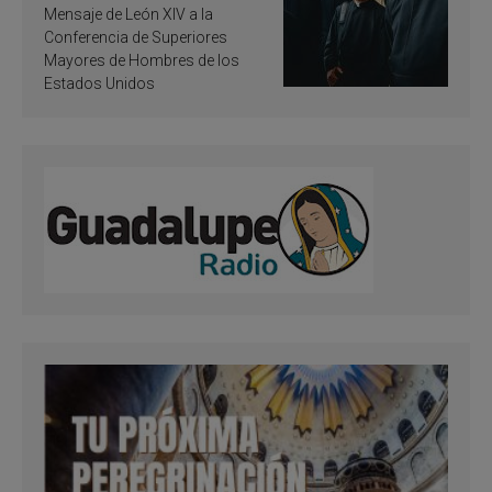
de inspiración y
Mensaje de León XIV a la
santificación
Conferencia de Superiores
Mayores de Hombres de los
Estados Unidos