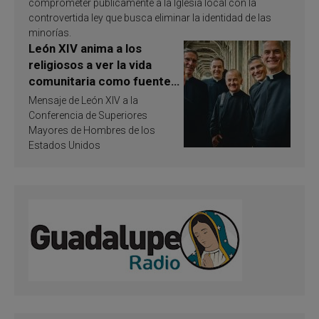
comprometer públicamente a la Iglesia local con la
controvertida ley que busca eliminar la identidad de las
minorías.
León XIV anima a los
religiosos a ver la vida
comunitaria como fuente
de inspiración y
Mensaje de León XIV a la
santificación
Conferencia de Superiores
Mayores de Hombres de los
Estados Unidos