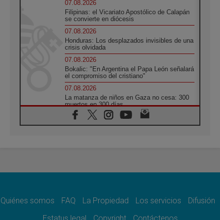
07.08.2026
Filipinas: el Vicariato Apostólico de Calapán
se convierte en diócesis
07.08.2026
Honduras: Los desplazados invisibles de una
crisis olvidada
07.08.2026
Bokalic: "En Argentina el Papa León señalará
el compromiso del cristiano"
07.08.2026
La matanza de niños en Gaza no cesa: 300
muertos en 300 días
07.08.2026
Tagle: La guerra desfigura el mundo, solo la
revelación de Dios lo transfigura
07.08.2026
Presentada la Trienal de Arte de las
Universidades Católicas: «Exercises in
Empathy»
07.08.2026
Fortunatus Nwachukwu: la comunicación
como misión al servicio del Evangelio
Quiénes somos
FAQ
La Propiedad
Los servicios
Difusión
07.08.2026
Estatus legal
Copyright
Contáctenos
SIGNIS 2026, dar voz a las religiosas en el