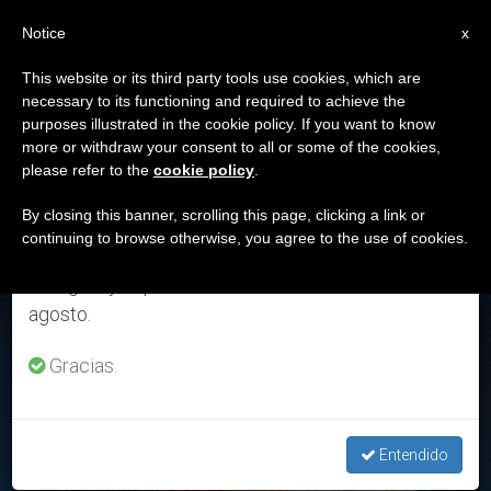
ES
Notice
×
x
Aviso importante
This website or its third party tools use cookies, which are
necessary to its functioning and required to achieve the
Del 27 de julio al 7 de agosto haremos la pausa
ETIQUETA
purposes illustrated in the cookie policy. If you want to know
anual, aprovechando que en el periodo de verano
Posts Tagged ‘mirada’
more or withdraw your consent to all or some of the cookies,
please refer to the
cookie policy
.
se generan menos informaciones y también el
consumo de las mismas disminuye.
By closing this banner, scrolling this page, clicking a link or
continuing to browse otherwise, you agree to the use of cookies.
ÚLTIMAS NOTICIAS
Retomamos el trabajo ordinario de las ediciones
en inglés y español de ZENIT el lunes 10 de
agosto.
Gracias.
Entendido