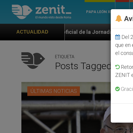
PAPA LEÓN XIV
ROMA
Av
cial de la Jornada Mundial de la Juventud Seúl 2027
ACTUALIDAD
Del 2
que en 
el cons
ETIQUETA
Posts Tagged ‘Misa
Retom
ZENIT e
Graci
ÚLTIMAS NOTICIAS