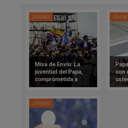
JÓVENES
JÓVEN
Misa de Envío: La
Papa
juventud del Papa,
son 
comprometida a
uste
decir ‘sí’
son 
JÓVENES