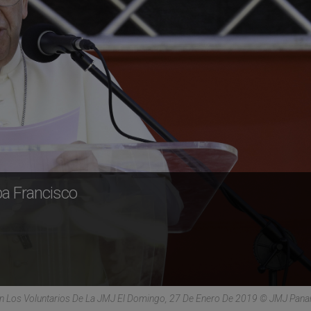
a Francisco
on Los Voluntarios De La JMJ El Domingo, 27 De Enero De 2019 © JMJ Pa