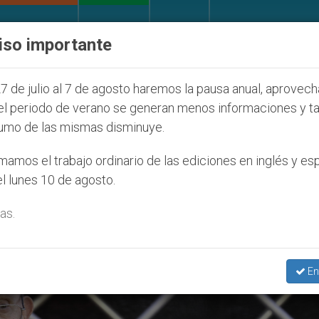
IGLESIA Y MUNDO
DOCUMENTOS
DONATIVOS
iso importante
ONU se pronuncia ante caso de obispo católico 
7 de julio al 7 de agosto haremos la pausa anual, aprovec
el periodo de verano se generan menos informaciones y t
umo de las mismas disminuye.
 De Envío’
amos el trabajo ordinario de las ediciones en inglés y es
l lunes 10 de agosto.
as.
En