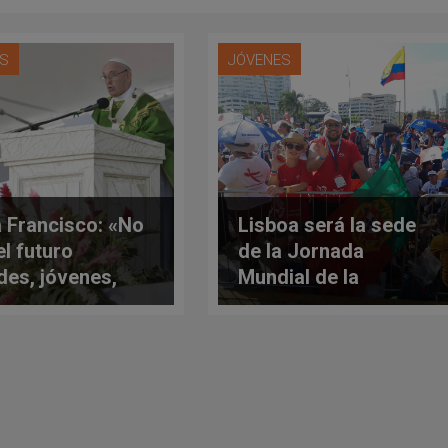
ES
JÓVENES
 Francisco: «No
Lisboa será la sede
el futuro
de la Jornada
des, jóvenes,
Mundial de la
el ahora de Dios»
Juventud 2022