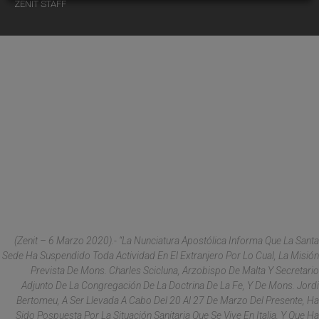
ZENIT STAFF
(
Zenit
– 6 Marzo 2020).- “La Nunciatura Apostólica Informa Que La Santa
Sede Ha Suspendido Toda Actividad En El Extranjero Por Lo Cual, La Misión
Prevista De Mons. Charles Scicluna, Arzobispo
De Malta Y Secretario
Adjunto De La Congregación De La Doctrina De La Fe
,
Y De Mons. Jordi
Bertomeu, A Ser Llevada A Cabo Del 20 Al 27 De Marzo Del Presente, Ha
Sido Pospuesta Por La Situación Sanitaria Que Se Vive En Italia, Y Que Ha