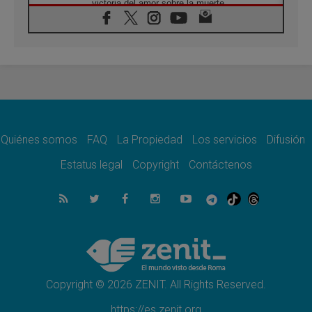
victoria del amor sobre la muerte
08.08.2026
León XIV visitará el Santuario de la Madre
del Buen Consejo de Genazzano
07.08.2026
Filipinas: el Vicariato Apostólico de Calapán
se convierte en diócesis
07.08.2026
Honduras: Los desplazados invisibles de una
crisis olvidada
Quiénes somos
FAQ
La Propiedad
Los servicios
Difusión
07.08.2026
Bokalic: "En Argentina el Papa León señalará
Estatus legal
Copyright
Contáctenos
el compromiso del cristiano"
07.08.2026
La matanza de niños en Gaza no cesa: 300
muertos en 300 días
07.08.2026
Tagle: La guerra desfigura el mundo, solo la
revelación de Dios lo transfigura
Copyright © 2026 ZENIT. All Rights Reserved.
https://es.zenit.org