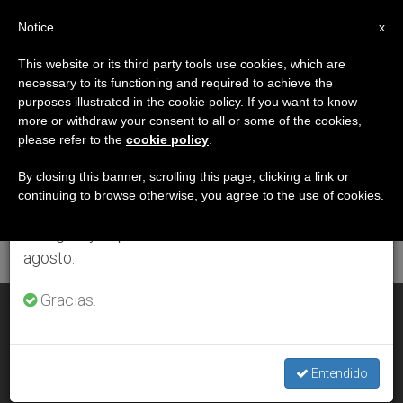
ES
Notice
×
x
Aviso importante
This website or its third party tools use cookies, which are
necessary to its functioning and required to achieve the
Del 27 de julio al 7 de agosto haremos la pausa
ETIQUETA
purposes illustrated in the cookie policy. If you want to know
anual, aprovechando que en el periodo de verano
Posts Tagged ‘Mons.
more or withdraw your consent to all or some of the cookies,
please refer to the
cookie policy
.
se generan menos informaciones y también el
Charles Scicluna’
consumo de las mismas disminuye.
By closing this banner, scrolling this page, clicking a link or
continuing to browse otherwise, you agree to the use of cookies.
Retomamos el trabajo ordinario de las ediciones
en inglés y español de ZENIT el lunes 10 de
ÚLTIMAS NOTICIAS
agosto.
Gracias.
México: Aplazada la misión de Mons. Scicluna para luchar
contra los abusos
Entendido
MAR 06, 2020 19:38