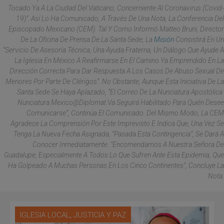
Tocado Ya A La Ciudad Del Vaticano, Concerniente Al Coronavirus (Covid-
19)”. Así Lo Ha Comunicado, A Través De Una Nota, La Conferencia Del
Episcopado Mexicano (CEM). Tal Y Como Informó Matteo Bruni, Director
De La Oficina De Prensa De La Santa Sede, La
Misión
Consistirá En Un
“servicio De Asesoría Técnica, Una Ayuda Fraterna, Un Diálogo Que Ayude A
La Iglesia En México A Reafirmarse En El Camino Ya Emprendido En La
Dirección Correcta Para Dar Respuesta A Los Casos De Abuso Sexual De
Menores Por Parte De Clérigos”. No Obstante, Aunque Esta Iniciativa De La
Santa Sede Se Haya Aplazado, “el Correo De La Nunciatura Apostólica:
Nunciatura.mexico@diplomat.va Seguirá Habilitado Para Quién Desee
Comunicarse”, Continúa El Comunicado. Del Mismo Modo, La CEM
Agradece La Comprensión Por Este Imprevisto E Indica Que, Una Vez Se
Tenga La Nueva Fecha Asignada, “pasada Esta Contingencia”, Se Dará A
Conocer Inmediatamente. “Encomendamos A Nuestra Señora De
Guadalupe, Especialmente A Todos Lo Que Sufren Ante Esta Epidemia, Que
Ha Golpeado A Muchas Personas En Los Cinco Continentes”, Concluye La
Nota.
,
IGLESIA LOCAL
JUSTICIA Y PAZ