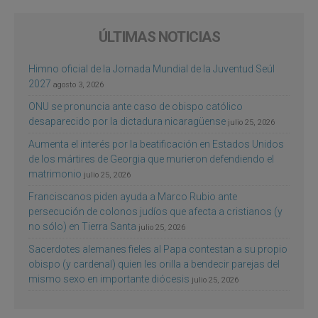
ÚLTIMAS NOTICIAS
Himno oficial de la Jornada Mundial de la Juventud Seúl
2027
agosto 3, 2026
ONU se pronuncia ante caso de obispo católico
desaparecido por la dictadura nicaragüense
julio 25, 2026
Aumenta el interés por la beatificación en Estados Unidos
de los mártires de Georgia que murieron defendiendo el
matrimonio
julio 25, 2026
Franciscanos piden ayuda a Marco Rubio ante
persecución de colonos judíos que afecta a cristianos (y
no sólo) en Tierra Santa
julio 25, 2026
Sacerdotes alemanes fieles al Papa contestan a su propio
obispo (y cardenal) quien les orilla a bendecir parejas del
mismo sexo en importante diócesis
julio 25, 2026