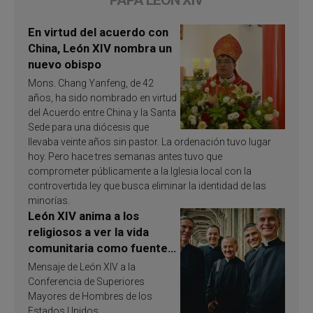
En virtud del acuerdo con
China, León XIV nombra un
nuevo obispo
Mons. Chang Yanfeng, de 42
años, ha sido nombrado en virtud
del Acuerdo entre China y la Santa
Sede para una diócesis que
llevaba veinte años sin pastor. La ordenación tuvo lugar
hoy. Pero hace tres semanas antes tuvo que
comprometer públicamente a la Iglesia local con la
controvertida ley que busca eliminar la identidad de las
minorías.
León XIV anima a los
religiosos a ver la vida
comunitaria como fuente
de inspiración y
Mensaje de León XIV a la
santificación
Conferencia de Superiores
Mayores de Hombres de los
Estados Unidos