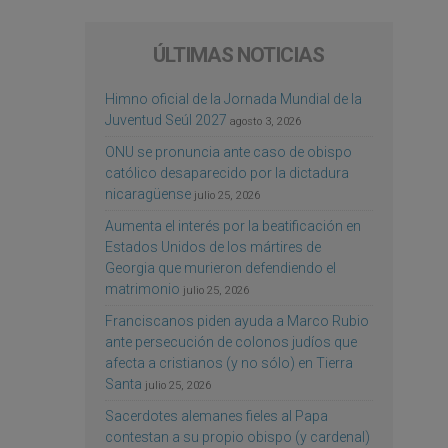
ÚLTIMAS NOTICIAS
Himno oficial de la Jornada Mundial de la
Juventud Seúl 2027
agosto 3, 2026
ONU se pronuncia ante caso de obispo
católico desaparecido por la dictadura
nicaragüense
julio 25, 2026
Aumenta el interés por la beatificación en
Estados Unidos de los mártires de
Georgia que murieron defendiendo el
matrimonio
julio 25, 2026
Franciscanos piden ayuda a Marco Rubio
ante persecución de colonos judíos que
afecta a cristianos (y no sólo) en Tierra
Santa
julio 25, 2026
Sacerdotes alemanes fieles al Papa
contestan a su propio obispo (y cardenal)