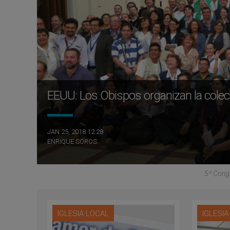
EEUU: Los Obispos organizan la colec
JAN 25, 2018 12:28
ENRIQUE SOROS
5º Cong
IGLESIA LOCAL
IGLESI