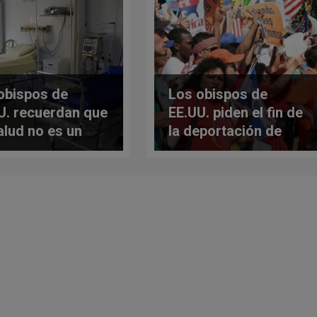
obispos de
Los obispos de
U. recuerdan que
EE.UU. piden el fin de
salud no es un
la deportación de
familias de
indocumentados