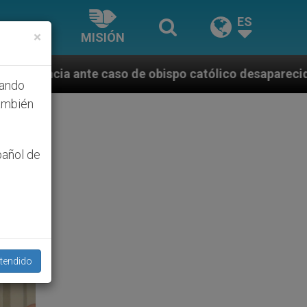
ES
×
MISIÓN
 obispo católico desaparecido por la dictadura nicar
hando
ambién
pañol de
tendido