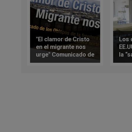
"El clamor de Cristo
Los 
en el migrante nos
EE.U
urge" Comunicado de
la “
los obispos de
lujo”
México y EE.UU