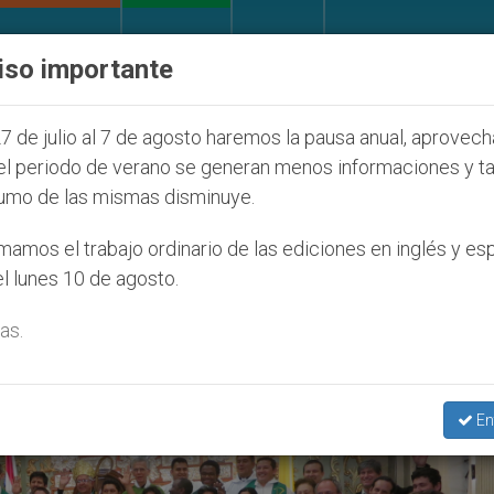
IGLESIA Y MUNDO
DOCUMENTOS
DONATIVOS
iso importante
entud Seúl 2027
ONU se pronuncia ante caso de
7 de julio al 7 de agosto haremos la pausa anual, aprovec
el periodo de verano se generan menos informaciones y t
umo de las mismas disminuye.
spos Estados Unidos’
amos el trabajo ordinario de las ediciones en inglés y es
l lunes 10 de agosto.
as.
En