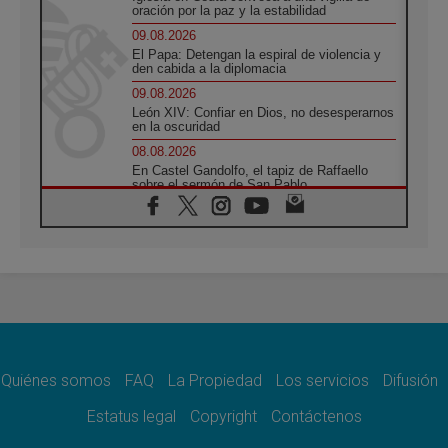
oración por la paz y la estabilidad
09.08.2026
El Papa: Detengan la espiral de violencia y
den cabida a la diplomacia
09.08.2026
León XIV: Confiar en Dios, no desesperarnos
en la oscuridad
08.08.2026
En Castel Gandolfo, el tapiz de Raffaello
sobre el sermón de San Pablo
08.08.2026
En Colombia, «la paz no se compra con una
firma»
08.08.2026
En Venezuela celebraron los 416 años del
Santo Cristo de La Grita
08.08.2026
El Papa: en Santa Ágata contemplamos la
victoria del amor sobre la muerte
Quiénes somos
FAQ
La Propiedad
Los servicios
Difusión
08.08.2026
León XIV visitará el Santuario de la Madre
Estatus legal
Copyright
Contáctenos
del Buen Consejo de Genazzano
07.08.2026