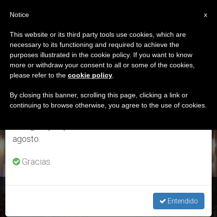
ES
Notice
×
x
Aviso importante
This website or its third party tools use cookies, which are
necessary to its functioning and required to achieve the
Del 27 de julio al 7 de agosto haremos la pausa
ETIQUETA
purposes illustrated in the cookie policy. If you want to know
anual, aprovechando que en el periodo de verano
Posts Tagged ‘padre
more or withdraw your consent to all or some of the cookies,
please refer to the
cookie policy
.
se generan menos informaciones y también el
Ricardo Cortez’
consumo de las mismas disminuye.
By closing this banner, scrolling this page, clicking a link or
continuing to browse otherwise, you agree to the use of cookies.
Retomamos el trabajo ordinario de las ediciones
en inglés y español de ZENIT el lunes 10 de
ÚLTIMAS NOTICIAS
agosto.
Gracias.
El Salvador: Mensaje de los obispos ante el asesinato del
Entendido
padre Cortez