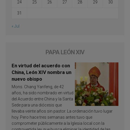
24
25
26
27
28
29
30
31
« Jul
PAPA LEÓN XIV
En virtud del acuerdo con
China, León XIV nombra un
nuevo obispo
Mons. Chang Yanfeng, de 42
años, ha sido nombrado en virtud
del Acuerdo entre China y la Santa
Sede para una diócesis que
llevaba veinte años sin pastor. La ordenación tuvo lugar
hoy. Pero hace tres semanas antes tuvo que
comprometer públicamente a la Iglesia local con la
controvertida ley que busca eliminar la identidad de las