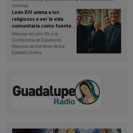
minorías.
León XIV anima a los
religiosos a ver la vida
comunitaria como fuente
de inspiración y
Mensaje de León XIV a la
santificación
Conferencia de Superiores
Mayores de Hombres de los
Estados Unidos