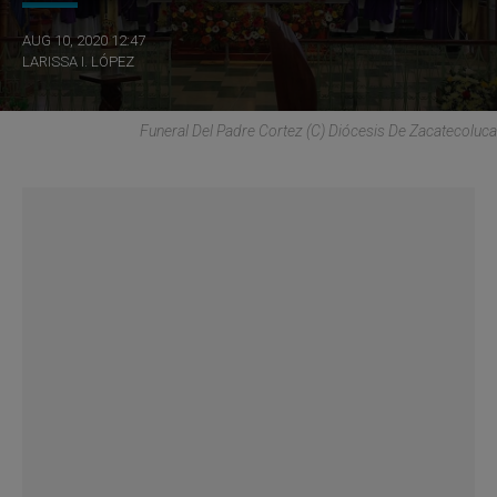
AUG 10, 2020 12:47
LARISSA I. LÓPEZ
Funeral Del Padre Cortez (C) Diócesis De Zacatecoluca