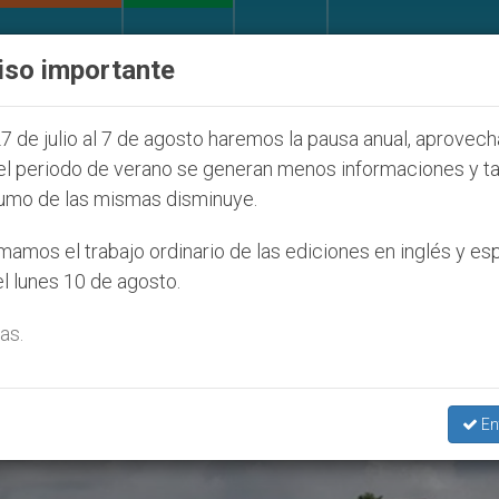
IGLESIA Y MUNDO
DOCUMENTOS
DONATIVOS
iso importante
 de la Juventud Seúl 2027
ONU se pronuncia ant
7 de julio al 7 de agosto haremos la pausa anual, aprovec
el periodo de verano se generan menos informaciones y t
umo de las mismas disminuye.
’
amos el trabajo ordinario de las ediciones en inglés y es
l lunes 10 de agosto.
as.
En