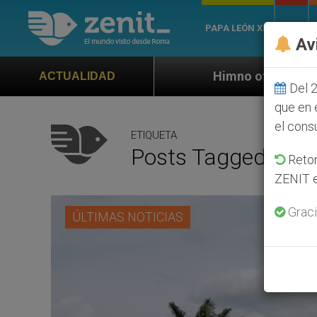
PAPA LEÓN XIV
ROMA
Av
Himno oficial de la Jornada Mundial
ACTUALIDAD
Del 2
que en 
el cons
ETIQUETA
Posts Tagged ‘RDC
Retom
ZENIT e
Graci
ÚLTIMAS NOTICIAS