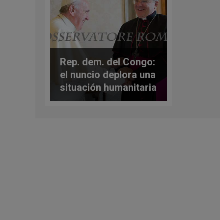
Rep. dem. del Congo:
el nuncio deplora una
situación humanitaria
preocupante