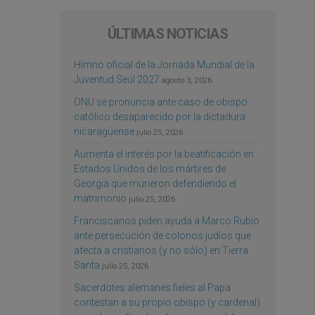
ÚLTIMAS NOTICIAS
Himno oficial de la Jornada Mundial de la
Juventud Seúl 2027
agosto 3, 2026
ONU se pronuncia ante caso de obispo
católico desaparecido por la dictadura
nicaragüense
julio 25, 2026
Aumenta el interés por la beatificación en
Estados Unidos de los mártires de
Georgia que murieron defendiendo el
matrimonio
julio 25, 2026
Franciscanos piden ayuda a Marco Rubio
ante persecución de colonos judíos que
afecta a cristianos (y no sólo) en Tierra
Santa
julio 25, 2026
Sacerdotes alemanes fieles al Papa
contestan a su propio obispo (y cardenal)