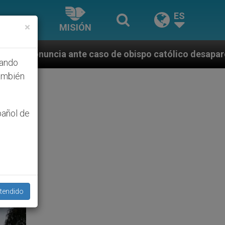
ES
×
MISIÓN
e caso de obispo católico desaparecido por la dictad
hando
ambién
pañol de
tendido