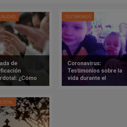
TUALIDAD
TESTIMONIOS
ada de
Coronavirus:
ificación
Testimonios sobre la
rdotal: ¿Cómo
vida durante el
r por los
confinamiento
rdotes?
A LOCAL