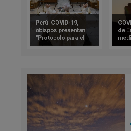
Perú: COVID-19,
COVI
obispos presentan
de E
“Protocolo para el
medi
culto religioso en
rean
tiempos de
públ
pandemia”