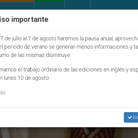
IGLESIA Y MUNDO
DOCUMENTOS
DONATIVOS
iso importante
d Seúl 2027
ONU se pronuncia ante caso de obi
7 de julio al 7 de agosto haremos la pausa anual, aprovec
el periodo de verano se generan menos informaciones y t
umo de las mismas disminuye.
ramentos’
amos el trabajo ordinario de las ediciones en inglés y es
l lunes 10 de agosto.
as.
En