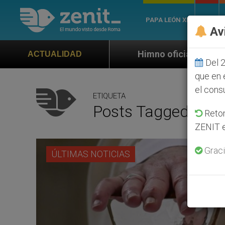
PAPA LEÓN XIV
ROMA
Av
Himno oficial de la Jornada Mundial de la Juventu
ACTUALIDAD
Del 2
que en 
el cons
ETIQUETA
Posts Tagged ‘sac
Retom
ZENIT e
Graci
ÚLTIMAS NOTICIAS