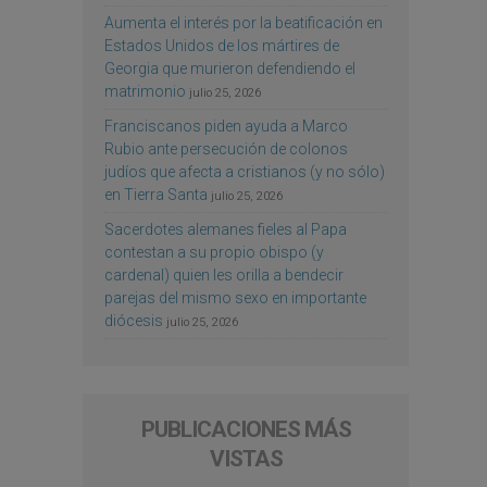
Aumenta el interés por la beatificación en
Estados Unidos de los mártires de
Georgia que murieron defendiendo el
matrimonio
julio 25, 2026
Franciscanos piden ayuda a Marco
Rubio ante persecución de colonos
judíos que afecta a cristianos (y no sólo)
en Tierra Santa
julio 25, 2026
Sacerdotes alemanes fieles al Papa
contestan a su propio obispo (y
cardenal) quien les orilla a bendecir
parejas del mismo sexo en importante
diócesis
julio 25, 2026
PUBLICACIONES MÁS
VISTAS