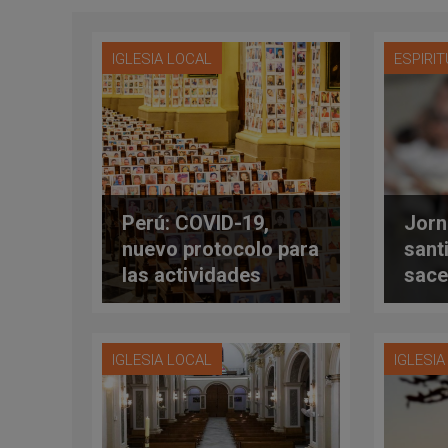
IGLESIA LOCAL
ESPIRI
Perú: COVID-19,
Jorn
nuevo protocolo para
sant
las actividades
sace
religiosas
reza
sace
IGLESIA LOCAL
IGLESI