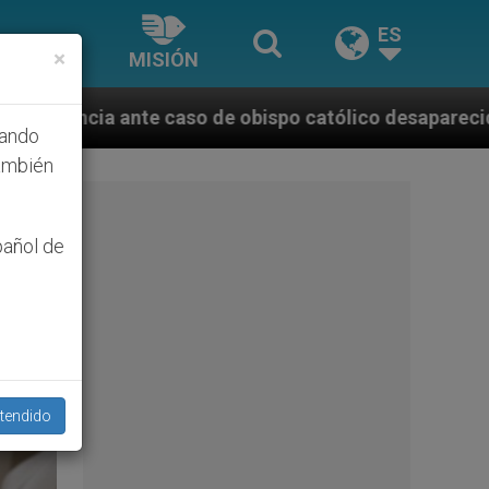
ES
×
MISIÓN
spo católico desaparecido por la dictadura nicaragüe
hando
ambién
pañol de
tendido