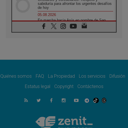
sabiduría para afrontar los urgentes desafíos
de hoy
05.08.2026
En marcha hacia Asís en nombre de San
Francisco, a la espera de León
05.08.2026
Venezuela, Padre Pagniello: "En medio del
dolor, una Iglesia que no se rinde"
05.08.2026
La Fuerza del "Círculo de Héroes" con el
Papa en la Audiencia General
05.08.2026
Nuncio en Ucrania: Preocupa escuchar a
quienes bendicen la guerra
Quiénes somos
FAQ
La Propiedad
Los servicios
Difusión
05.08.2026
Estatus legal
Copyright
Contáctenos
Ucrania: Ataque masivo en Kyiv durante la
noche
05.08.2026
Colombo: "La visita del Papa a Argentina
llevará un mensaje de paz y dignidad
humana"
05.08.2026
Iglesia en Uruguay: la visita del Papa
fortalecerá la fe y la esperanza