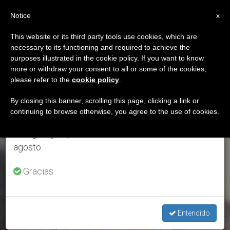
ES
Notice
×
x
Aviso importante
This website or its third party tools use cookies, which are
necessary to its functioning and required to achieve the
Del 27 de julio al 7 de agosto haremos la pausa
ETIQUETA
purposes illustrated in the cookie policy. If you want to know
anual, aprovechando que en el periodo de verano
Posts Tagged ‘Santa
more or withdraw your consent to all or some of the cookies,
please refer to the
cookie policy
.
se generan menos informaciones y también el
Rosa De Lima’
consumo de las mismas disminuye.
By closing this banner, scrolling this page, clicking a link or
continuing to browse otherwise, you agree to the use of cookies.
Retomamos el trabajo ordinario de las ediciones
en inglés y español de ZENIT el lunes 10 de
ÚLTIMAS NOTICIAS
agosto.
Gracias.
Entendido