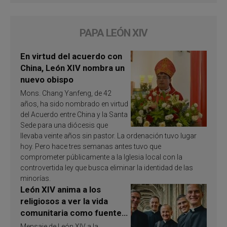
PAPA LEÓN XIV
En virtud del acuerdo con
China, León XIV nombra un
nuevo obispo
Mons. Chang Yanfeng, de 42
años, ha sido nombrado en virtud
del Acuerdo entre China y la Santa
Sede para una diócesis que
llevaba veinte años sin pastor. La ordenación tuvo lugar
hoy. Pero hace tres semanas antes tuvo que
comprometer públicamente a la Iglesia local con la
controvertida ley que busca eliminar la identidad de las
minorías.
León XIV anima a los
religiosos a ver la vida
comunitaria como fuente
de inspiración y
Mensaje de León XIV a la