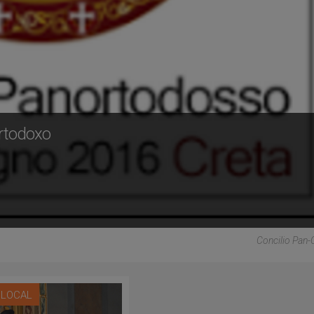
ortodoxo
Concilio Pan
A LOCAL