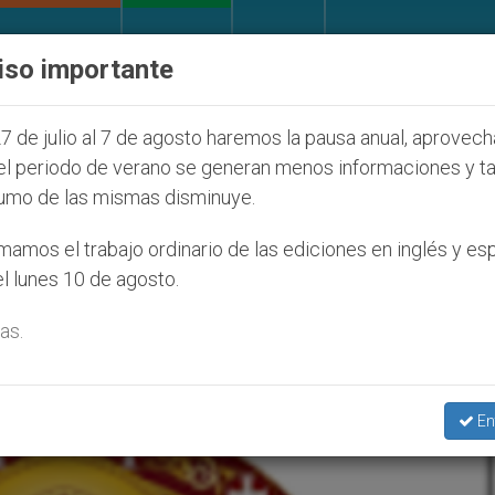
IGLESIA Y MUNDO
DOCUMENTOS
DONATIVOS
iso importante
ncia ante caso de obispo católico desaparecido por l
7 de julio al 7 de agosto haremos la pausa anual, aprovec
el periodo de verano se generan menos informaciones y t
umo de las mismas disminuye.
o Y Gran Concilio Pan-Ortodoxo
amos el trabajo ordinario de las ediciones en inglés y es
l lunes 10 de agosto.
as.
En