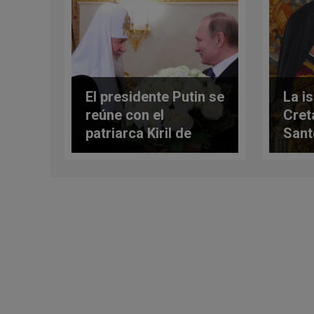
El presidente Putin se
La i
reúne con el
Cret
patriarca Kiril de
Sant
Moscú
pan-