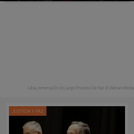
Libia, Inmersa En Un Largo Proceso De Paz © Vatican Media
JUSTICIA Y PAZ