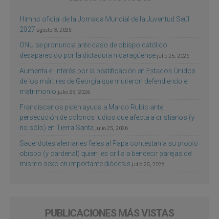
Himno oficial de la Jornada Mundial de la Juventud Seúl
2027
agosto 3, 2026
ONU se pronuncia ante caso de obispo católico
desaparecido por la dictadura nicaragüense
julio 25, 2026
Aumenta el interés por la beatificación en Estados Unidos
de los mártires de Georgia que murieron defendiendo el
matrimonio
julio 25, 2026
Franciscanos piden ayuda a Marco Rubio ante
persecución de colonos judíos que afecta a cristianos (y
no sólo) en Tierra Santa
julio 25, 2026
Sacerdotes alemanes fieles al Papa contestan a su propio
obispo (y cardenal) quien les orilla a bendecir parejas del
mismo sexo en importante diócesis
julio 25, 2026
PUBLICACIONES MÁS VISTAS