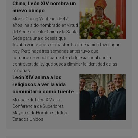
China, León XIV nombra un
nuevo obispo
Mons. Chang Yanfeng, de 42
años, ha sido nombrado en virtud
del Acuerdo entre China y la Santa
Sede para una diócesis que
llevaba veinte años sin pastor. La ordenación tuvo lugar
hoy. Pero hace tres semanas antes tuvo que
comprometer públicamente a la Iglesia local con la
controvertida ley que busca eliminar la identidad de las
minorías.
León XIV anima a los
religiosos a ver la vida
comunitaria como fuente
de inspiración y
Mensaje de León XIV a la
santificación
Conferencia de Superiores
Mayores de Hombres de los
Estados Unidos