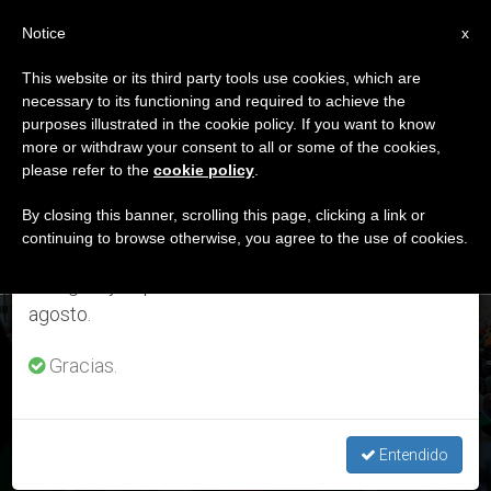
ES
Notice
×
x
Aviso importante
This website or its third party tools use cookies, which are
necessary to its functioning and required to achieve the
Del 27 de julio al 7 de agosto haremos la pausa
ETIQUETA
purposes illustrated in the cookie policy. If you want to know
anual, aprovechando que en el periodo de verano
Posts Tagged ‘tregua’
more or withdraw your consent to all or some of the cookies,
please refer to the
cookie policy
.
se generan menos informaciones y también el
consumo de las mismas disminuye.
By closing this banner, scrolling this page, clicking a link or
continuing to browse otherwise, you agree to the use of cookies.
ÚLTIMAS NOTICIAS
Retomamos el trabajo ordinario de las ediciones
en inglés y español de ZENIT el lunes 10 de
agosto.
Libia: La tregua fue violada, pero la Iglesia “no abandona el
rebaño”
Gracias.
FEB 13, 2020 19:34
ZENIT STAFF
Entendido