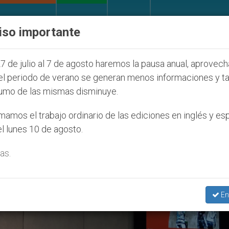
IGLESIA Y MUNDO
DOCUMENTOS
DONATIVOS
iso importante
la Juventud Seúl 2027
ONU se pronuncia ante c
7 de julio al 7 de agosto haremos la pausa anual, aprovec
el periodo de verano se generan menos informaciones y t
umo de las mismas disminuye.
 Sola Familia Humana’
amos el trabajo ordinario de las ediciones en inglés y es
l lunes 10 de agosto.
as.
En