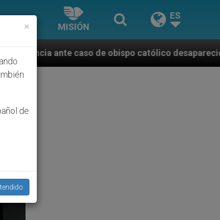
ES
×
MISIÓN
aso de obispo católico desaparecido por la dictadura
hando
ambién
pañol de
tendido