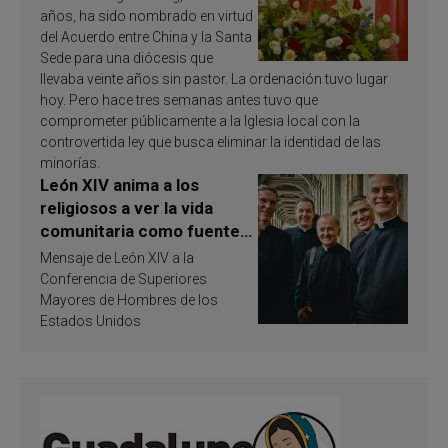
años, ha sido nombrado en virtud
del Acuerdo entre China y la Santa
Sede para una diócesis que
llevaba veinte años sin pastor. La ordenación tuvo lugar
hoy. Pero hace tres semanas antes tuvo que
comprometer públicamente a la Iglesia local con la
controvertida ley que busca eliminar la identidad de las
minorías.
León XIV anima a los
religiosos a ver la vida
comunitaria como fuente
de inspiración y
Mensaje de León XIV a la
santificación
Conferencia de Superiores
Mayores de Hombres de los
Estados Unidos