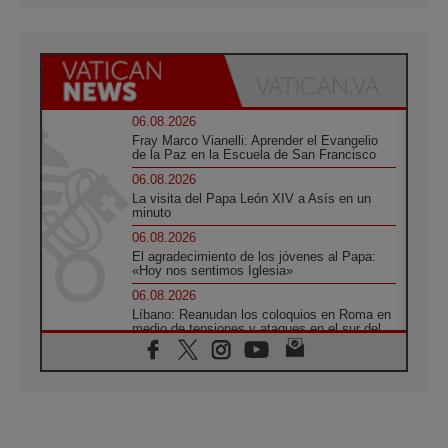
06.08.2026
Fray Marco Vianelli: Aprender el Evangelio
de la Paz en la Escuela de San Francisco
06.08.2026
La visita del Papa León XIV a Asís en un
minuto
06.08.2026
El agradecimiento de los jóvenes al Papa:
«Hoy nos sentimos Iglesia»
06.08.2026
Líbano: Reanudan los coloquios en Roma en
medio de tensiones y ataques en el sur del
país
06.08.2026
Hiroshima y Nagasaki, 81 años después.
Comienzan "Diez Días Oración por la Paz"
06.08.2026
Pizzaballa en Asís: los cristianos quieren