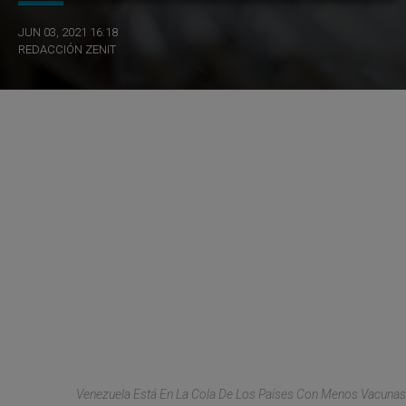
JUN 03, 2021 16:18
REDACCIÓN ZENIT
Venezuela Está En La Cola De Los Países Con Menos Vacunas