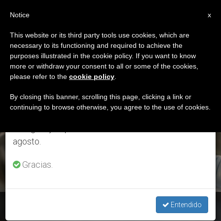
ES
Notice
×
x
Aviso importante
This website or its third party tools use cookies, which are
necessary to its functioning and required to achieve the
Del 27 de julio al 7 de agosto haremos la pausa
ETIQUETA
purposes illustrated in the cookie policy. If you want to know
anual, aprovechando que en el periodo de verano
Posts Tagged
more or withdraw your consent to all or some of the cookies,
please refer to the
cookie policy
.
se generan menos informaciones y también el
‘venezuela’
consumo de las mismas disminuye.
By closing this banner, scrolling this page, clicking a link or
continuing to browse otherwise, you agree to the use of cookies.
Retomamos el trabajo ordinario de las ediciones
en inglés y español de ZENIT el lunes 10 de
ÚLTIMAS NOTICIAS
agosto.
Gracias.
Venezuela: vacunas sólo para chavistas
Entendido