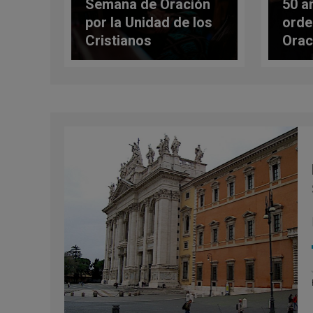
Semana de Oración
50 a
por la Unidad de los
orde
Cristianos
Orac
la D