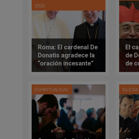
2020
Roma: El cardenal De
El c
Donatis agradece la
de D
“oración incesante”
de c
de la diócesis
hosp
ESPIRITUALIDAD
IGLESI