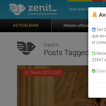
PAPA LEÓN XIV
ROMA
Av
Himno oficial de la Jornada Mundial de la Juventud 
ACTUALIDAD
Del 2
que en 
el cons
ETIQUETA
Posts Tagged ‘Vic
Retom
ZENIT e
Graci
ÚLTIMAS NOTICIAS