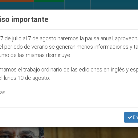
IGLESIA Y MUNDO
DOCUMENTOS
DONATIVOS
iso importante
Seúl 2027
ONU se pronuncia ante caso de obisp
7 de julio al 7 de agosto haremos la pausa anual, aprovec
el periodo de verano se generan menos informaciones y t
umo de las mismas disminuye.
ariato De Roma’
amos el trabajo ordinario de las ediciones en inglés y es
l lunes 10 de agosto.
as.
En