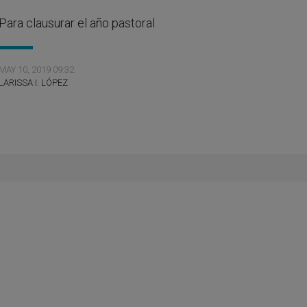
Para clausurar el año pastoral
MAY 10, 2019 09:32
LARISSA I. LÓPEZ