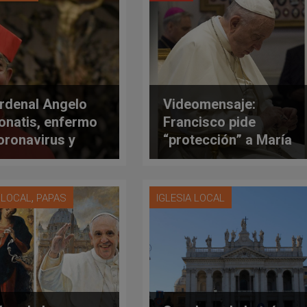
ardenal Angelo
Videomensaje:
onatis, enfermo
Francisco pide
oronavirus y
“protección” a María
italizado
ante la emergencia
del Covid-19
,
A LOCAL
PAPAS
IGLESIA LOCAL