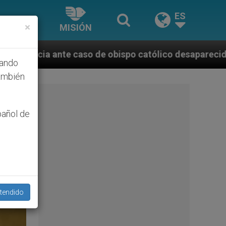
ES
×
MISIÓN
o católico desaparecido por la dictadura nicaragüens
hando
ambién
pañol de
tendido