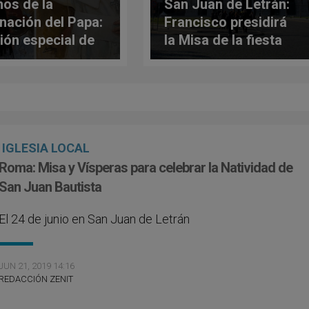
ños de la
San Juan de Letrán:
nación del Papa:
Francisco presidirá
ión especial de
la Misa de la fiesta
iócesis de Roma
de su dedicación
IGLESIA LOCAL
Roma: Misa y Vísperas para celebrar la Natividad de
San Juan Bautista
El 24 de junio en San Juan de Letrán
JUN 21, 2019 14:16
REDACCIÓN ZENIT