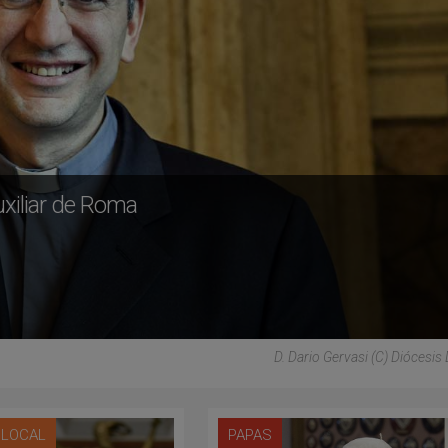
uxiliar de Roma
D. Dario Gervasi (C) Diócesi
A LOCAL
PAPAS