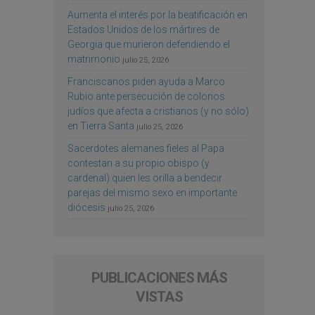
Aumenta el interés por la beatificación en
Estados Unidos de los mártires de
Georgia que murieron defendiendo el
matrimonio
julio 25, 2026
Franciscanos piden ayuda a Marco
Rubio ante persecución de colonos
judíos que afecta a cristianos (y no sólo)
en Tierra Santa
julio 25, 2026
Sacerdotes alemanes fieles al Papa
contestan a su propio obispo (y
cardenal) quien les orilla a bendecir
parejas del mismo sexo en importante
diócesis
julio 25, 2026
PUBLICACIONES MÁS
VISTAS