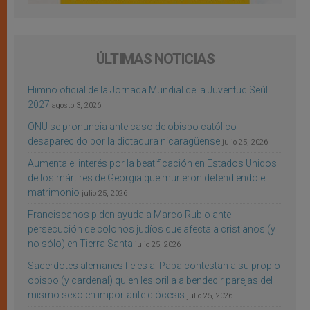
ÚLTIMAS NOTICIAS
Himno oficial de la Jornada Mundial de la Juventud Seúl
2027
agosto 3, 2026
ONU se pronuncia ante caso de obispo católico
desaparecido por la dictadura nicaragüense
julio 25, 2026
Aumenta el interés por la beatificación en Estados Unidos
de los mártires de Georgia que murieron defendiendo el
matrimonio
julio 25, 2026
Franciscanos piden ayuda a Marco Rubio ante
persecución de colonos judíos que afecta a cristianos (y
no sólo) en Tierra Santa
julio 25, 2026
Sacerdotes alemanes fieles al Papa contestan a su propio
obispo (y cardenal) quien les orilla a bendecir parejas del
mismo sexo en importante diócesis
julio 25, 2026