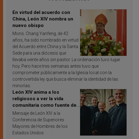
En virtud del acuerdo con
China, León XIV nombra un
nuevo obispo
Mons. Chang Yanfeng, de 42
años, ha sido nombrado en virtud
del Acuerdo entre China y la Santa
Sede para una diócesis que
llevaba veinte años sin pastor. La ordenación tuvo lugar
hoy. Pero hace tres semanas antes tuvo que
comprometer públicamente a la Iglesia local con la
controvertida ley que busca eliminar la identidad de las
minorías.
León XIV anima a los
religiosos a ver la vida
comunitaria como fuente de
inspiración y santificación
Mensaje de León XIV a la
Conferencia de Superiores
Mayores de Hombres de los
Estados Unidos