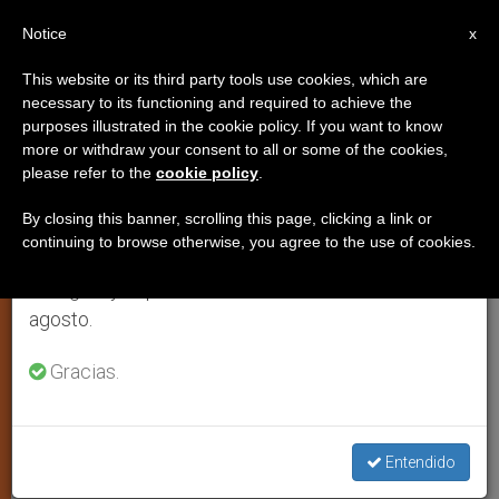
ES
Notice
×
x
Aviso importante
This website or its third party tools use cookies, which are
necessary to its functioning and required to achieve the
Del 27 de julio al 7 de agosto haremos la pausa
purposes illustrated in the cookie policy. If you want to know
De Roma a Roma: Historia de las
anual, aprovechando que en el periodo de verano
more or withdraw your consent to all or some of the cookies,
please refer to the
cookie policy
.
se generan menos informaciones y también el
jornadas mundiales de la
consumo de las mismas disminuye.
juventud
By closing this banner, scrolling this page, clicking a link or
continuing to browse otherwise, you agree to the use of cookies.
Retomamos el trabajo ordinario de las ediciones
en inglés y español de ZENIT el lunes 10 de
Los momentos privilegiados de Juan
agosto.
Pablo II para encontrarse con los
Gracias.
jóvenes
AGOSTO 17, 2000 00:00
ZENIT STAFF
JUSTICIA Y PAZ
W
M
F
T
S
Entendido
h
e
a
w
h
a
s
c
i
a