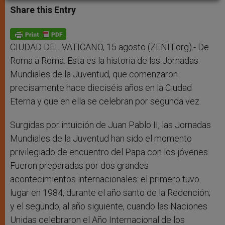
t
s
e
t
r
Share this Entry
s
e
b
t
e
A
n
o
e
p
g
o
r
p
e
k
r
CIUDAD DEL VATICANO, 15 agosto (ZENIT.org).- De
Roma a Roma. Esta es la historia de las Jornadas
Mundiales de la Juventud, que comenzaron
precisamente hace dieciséis años en la Ciudad
Eterna y que en ella se celebran por segunda vez.
Surgidas por intuición de Juan Pablo II, las Jornadas
Mundiales de la Juventud han sido el momento
privilegiado de encuentro del Papa con los jóvenes.
Fueron preparadas por dos grandes
acontecimientos internacionales: el primero tuvo
lugar en 1984, durante el año santo de la Redención;
y el segundo, al año siguiente, cuando las Naciones
Unidas celebraron el Año Internacional de los