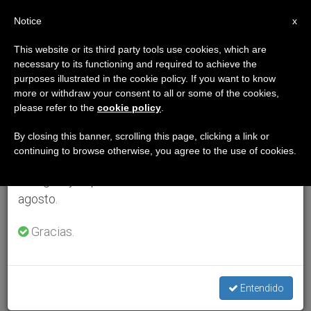
ES
Notice
×
x
Aviso importante
This website or its third party tools use cookies, which are
necessary to its functioning and required to achieve the
Del 27 de julio al 7 de agosto haremos la pausa
purposes illustrated in the cookie policy. If you want to know
anual, aprovechando que en el periodo de verano
more or withdraw your consent to all or some of the cookies,
please refer to the
cookie policy
.
se generan menos informaciones y también el
consumo de las mismas disminuye.
By closing this banner, scrolling this page, clicking a link or
continuing to browse otherwise, you agree to the use of cookies.
Retomamos el trabajo ordinario de las ediciones
en inglés y español de ZENIT el lunes 10 de
agosto.
Gracias.
Entendido