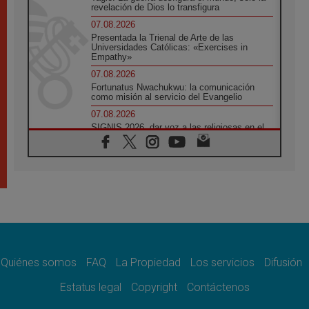
revelación de Dios lo transfigura
07.08.2026
Presentada la Trienal de Arte de las
Universidades Católicas: «Exercises in
Empathy»
07.08.2026
Fortunatus Nwachukwu: la comunicación
como misión al servicio del Evangelio
07.08.2026
SIGNIS 2026, dar voz a las religiosas en el
espacio público
07.08.2026
Lanzan un proyecto de empoderamiento
digital para mujeres líderes en África
07.08.2026
Programa oficial del Viaje Apostólico del
Papa León XIV a Francia
07.08.2026
Obispos de Ecuador: El bien de las familias
no admite premuras legislativas
Quiénes somos
FAQ
La Propiedad
Los servicios
Difusión
06.08.2026
Estatus legal
Copyright
Contáctenos
Cardenal Parolin: La paz comienza con la
empatía al dolor del otro