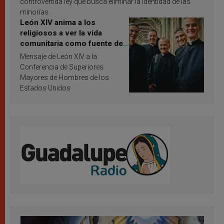
controvertida ley que busca eliminar la identidad de las
minorías.
León XIV anima a los
religiosos a ver la vida
comunitaria como fuente de
inspiración y santificación
Mensaje de León XIV a la
Conferencia de Superiores
Mayores de Hombres de los
Estados Unidos