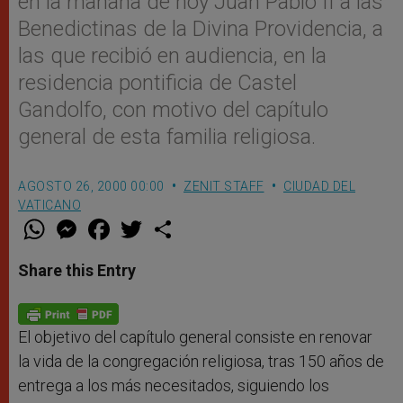
en la mañana de hoy Juan Pablo II a las
Benedictinas de la Divina Providencia, a
las que recibió en audiencia, en la
residencia pontificia de Castel
Gandolfo, con motivo del capítulo
general de esta familia religiosa.
AGOSTO 26, 2000 00:00
ZENIT STAFF
CIUDAD DEL
VATICANO
W
M
F
T
S
h
e
a
w
h
a
s
c
i
a
t
s
e
t
r
Share this Entry
s
e
b
t
e
A
n
o
e
p
g
o
r
p
e
k
r
El objetivo del capítulo general consiste en renovar
la vida de la congregación religiosa, tras 150 años de
entrega a los más necesitados, siguiendo los