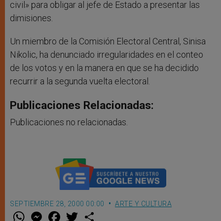
civil» para obligar al jefe de Estado a presentar las
dimisiones.
Un miembro de la Comisión Electoral Central, Sinisa
Nikolic, ha denunciado irregularidades en el conteo
de los votos y en la manera en que se ha decidido
recurrir a la segunda vuelta electoral.
Publicaciones Relacionadas:
Publicaciones no relacionadas.
SEPTIEMBRE 28, 2000 00:00
ARTE Y CULTURA
W
M
F
T
S
h
e
a
w
h