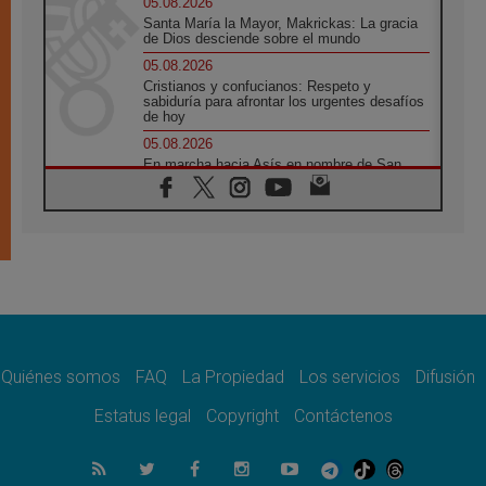
05.08.2026
Santa María la Mayor, Makrickas: La gracia
de Dios desciende sobre el mundo
05.08.2026
Cristianos y confucianos: Respeto y
sabiduría para afrontar los urgentes desafíos
de hoy
05.08.2026
En marcha hacia Asís en nombre de San
Francisco, a la espera de León
05.08.2026
Venezuela, Padre Pagniello: "En medio del
dolor, una Iglesia que no se rinde"
05.08.2026
La Fuerza del "Círculo de Héroes" con el
Papa en la Audiencia General
05.08.2026
Nuncio en Ucrania: Preocupa escuchar a
quienes bendicen la guerra
Quiénes somos
FAQ
La Propiedad
Los servicios
Difusión
05.08.2026
Estatus legal
Copyright
Contáctenos
Ucrania: Ataque masivo en Kyiv durante la
noche
05.08.2026
Colombo: "La visita del Papa a Argentina