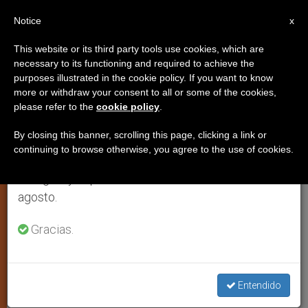
ES
Notice
×
x
Aviso importante
This website or its third party tools use cookies, which are
necessary to its functioning and required to achieve the
Del 27 de julio al 7 de agosto haremos la pausa
purposes illustrated in the cookie policy. If you want to know
Yugoslavia: La Iglesia ortodoxa
anual, aprovechando que en el periodo de verano
more or withdraw your consent to all or some of the cookies,
please refer to the
cookie policy
.
se generan menos informaciones y también el
apoya a Kostunica
consumo de las mismas disminuye.
By closing this banner, scrolling this page, clicking a link or
continuing to browse otherwise, you agree to the use of cookies.
Retomamos el trabajo ordinario de las ediciones
Habla del rival de Milosevic como
en inglés y español de ZENIT el lunes 10 de
«presidente electo»
agosto.
SEPTIEMBRE 28, 2000 00:00
ZENIT STAFF
ARTE Y
Gracias.
CULTURA
W
M
F
T
S
h
e
a
w
h
a
s
c
i
a
t
s
e
t
r
Entendido
Share this Entry
s
e
b
t
e