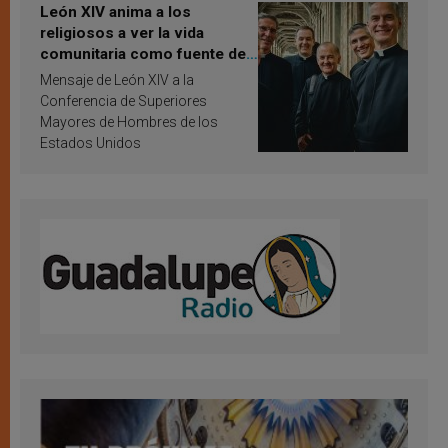
León XIV anima a los
religiosos a ver la vida
comunitaria como fuente de
inspiración y santificación
Mensaje de León XIV a la
Conferencia de Superiores
Mayores de Hombres de los
Estados Unidos