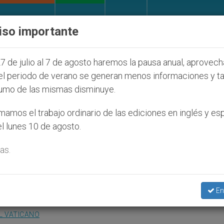
IGLESIA Y MUNDO
DOCUMENTOS
DONATIVOS
iso importante
 judíos que afecta a cristianos (y no sólo) en Tierra
7 de julio al 7 de agosto haremos la pausa anual, aprovec
el periodo de verano se generan menos informaciones y t
umo de las mismas disminuye.
El Jubileo, momento para l
amos el trabajo ordinario de las ediciones en inglés y es
l lunes 10 de agosto.
as.
el país centroamericano
En
L VATICANO