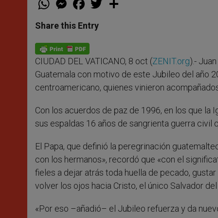
h
e
a
w
h
a
s
c
i
a
t
s
e
t
r
Share this Entry
s
e
b
t
e
A
n
o
e
p
g
o
r
p
e
k
CIUDAD DEL VATICANO, 8 oct (
ZENIT.org
).- Jua
r
Guatemala con motivo de este Jubileo del año 200
centroamericano, quienes vinieron acompañados
Con los acuerdos de paz de 1996, en los que la 
sus espaldas 16 años de sangrienta guerra civil 
El Papa, que definió la peregrinación guatemalt
con los hermanos», recordó que «con el significati
fieles a dejar atrás toda huella de pecado, gustar 
volver los ojos hacia Cristo, el único Salvador d
«Por eso –añadió– el Jubileo refuerza y da nuevo