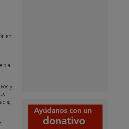
ión en
ejó a
Dios y
sus
acia,
s