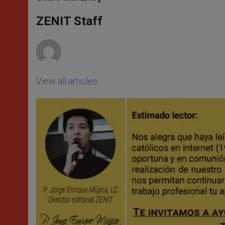
s
e
b
t
e
A
n
o
e
p
g
o
r
ZENIT Staff
p
e
k
r
View all articles