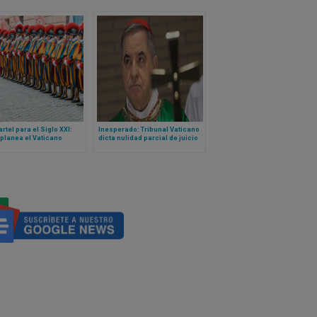
rtel para el Siglo XXI:
Inesperado: Tribunal Vaticano
planea el Vaticano
dicta nulidad parcial de juicio
truir la sede de la
contra cardenal Becciu y pide
ia Suiza
repetirlo