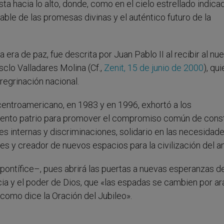
sta hacia lo alto, donde, como en el cielo estrellado indica
le de las promesas divinas y el auténtico futuro de la
era de paz, fue descrita por Juan Pablo II al recibir al nu
clo Valladares Molina (Cf.,
Zenit, 15 de junio de 2000
), qu
regrinación nacional.
centroamericano, en 1983 y en 1996, exhortó a los
iento patrio para promover el compromiso común de const
nes internas y discriminaciones, solidario en las necesidad
es y creador de nuevos espacios para la civilización del a
 pontífice–, pues abrirá las puertas a nuevas esperanzas d
cia y el poder de Dios, que «las espadas se cambien por a
, como dice la Oración del Jubileo».