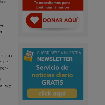
do a
evo
ien
ruir un
es de
mor».
e
rados y