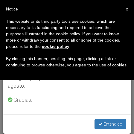
ES
Notice
×
x
Aviso importante
This website or its third party tools use cookies, which are
necessary to its functioning and required to achieve the
Del 27 de julio al 7 de agosto haremos la pausa
purposes illustrated in the cookie policy. If you want to know
anual, aprovechando que en el periodo de verano
more or withdraw your consent to all or some of the cookies,
please refer to the
cookie policy
.
se generan menos informaciones y también el
consumo de las mismas disminuye.
By closing this banner, scrolling this page, clicking a link or
continuing to browse otherwise, you agree to the use of cookies.
Retomamos el trabajo ordinario de las ediciones
en inglés y español de ZENIT el lunes 10 de
agosto.
Gracias.
Entendido