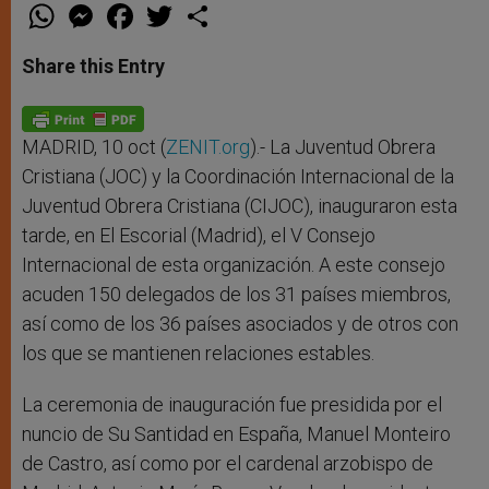
W
M
F
T
S
h
e
a
w
h
a
s
c
i
a
t
s
e
t
r
Share this Entry
s
e
b
t
e
A
n
o
e
p
g
o
r
p
e
k
r
MADRID, 10 oct (
ZENIT.org
).- La Juventud Obrera
Cristiana (JOC) y la Coordinación Internacional de la
Juventud Obrera Cristiana (CIJOC), inauguraron esta
tarde, en El Escorial (Madrid), el V Consejo
Internacional de esta organización. A este consejo
acuden 150 delegados de los 31 países miembros,
así como de los 36 países asociados y de otros con
los que se mantienen relaciones estables.
La ceremonia de inauguración fue presidida por el
nuncio de Su Santidad en España, Manuel Monteiro
de Castro, así como por el cardenal arzobispo de