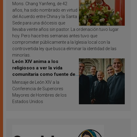
Mons. Chang Yanfeng, de 42
años, ha sido nombrado en virtud
del Acuerdo entre China y la Santa
Sede para una diócesis que
llevaba veinte años sin pastor. La ordenación tuvo lugar
hoy. Pero hace tres semanas antes tuvo que
comprometer públicamente a la Iglesia local con la
controvertida ley que busca eliminar la identidad de las
minorías.
León XIV anima a los
religiosos a ver la vida
comunitaria como fuente de
inspiración y santificación
Mensaje de León XIV a la
Conferencia de Superiores
Mayores de Hombres de los
Estados Unidos