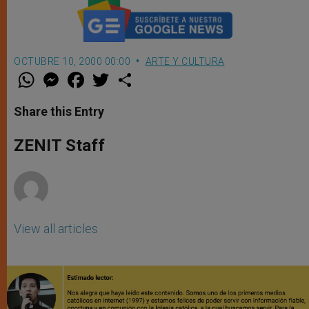
OCTUBRE 10, 2000 00:00
ARTE Y CULTURA
W
M
F
T
S
h
e
a
w
h
a
s
c
i
a
t
s
e
t
r
Share this Entry
s
e
b
t
e
A
n
o
e
p
g
o
r
ZENIT Staff
p
e
k
r
View all articles