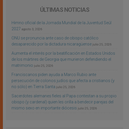
ÚLTIMAS NOTICIAS
Himno oficial de la Jornada Mundial de la Juventud Seúl
2027
agosto 3, 2026
ONU se pronuncia ante caso de obispo católico
desaparecido por la dictadura nicaragüense
julio 25, 2026
Aumenta el interés por la beatificación en Estados Unidos
de los mártires de Georgia que murieron defendiendo el
matrimonio
julio 25, 2026
Franciscanos piden ayuda a Marco Rubio ante
persecución de colonos judíos que afecta a cristianos (y
no sólo) en Tierra Santa
julio 25, 2026
Sacerdotes alemanes fieles al Papa contestan a su propio
obispo (y cardenal) quien les orilla a bendecir parejas del
mismo sexo en importante diócesis
julio 25, 2026