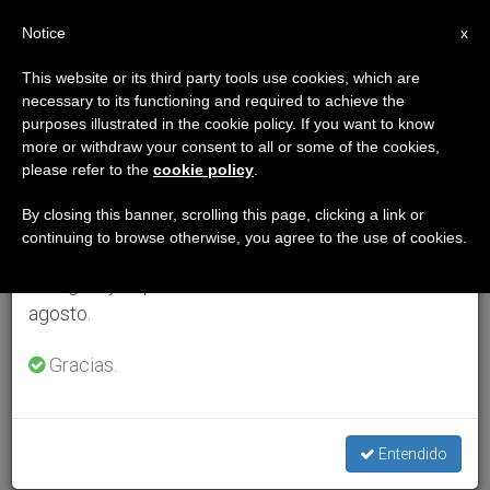
ES
Notice
×
x
Aviso importante
This website or its third party tools use cookies, which are
necessary to its functioning and required to achieve the
Del 27 de julio al 7 de agosto haremos la pausa
purposes illustrated in the cookie policy. If you want to know
anual, aprovechando que en el periodo de verano
more or withdraw your consent to all or some of the cookies,
please refer to the
cookie policy
.
se generan menos informaciones y también el
consumo de las mismas disminuye.
By closing this banner, scrolling this page, clicking a link or
continuing to browse otherwise, you agree to the use of cookies.
Retomamos el trabajo ordinario de las ediciones
en inglés y español de ZENIT el lunes 10 de
agosto.
Gracias.
Entendido