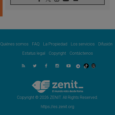
08.08.2026
León XIV visitará el Santuario de la Madre
del Buen Consejo de Genazzano
07.08.2026
Filipinas: el Vicariato Apostólico de Calapán
se convierte en diócesis
07.08.2026
Honduras: Los desplazados invisibles de una
crisis olvidada
Quiénes somos
FAQ
La Propiedad
Los servicios
Difusión
07.08.2026
Bokalic: "En Argentina el Papa León señalará
Estatus legal
Copyright
Contáctenos
el compromiso del cristiano"
07.08.2026
La matanza de niños en Gaza no cesa: 300
muertos en 300 días
07.08.2026
Tagle: La guerra desfigura el mundo, solo la
revelación de Dios lo transfigura
Copyright © 2026 ZENIT. All Rights Reserved.
https://es.zenit.org