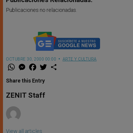
Publicaciones no relacionadas.
OCTUBRE 30, 2000 00:00
ARTE Y CULTURA
W
M
F
T
S
h
e
a
w
h
a
s
c
i
a
t
s
e
t
r
Share this Entry
s
e
b
t
e
A
n
o
e
p
g
o
r
ZENIT Staff
p
e
k
r
View all articles