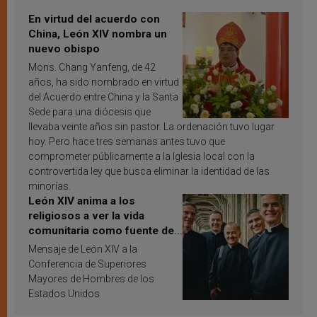
En virtud del acuerdo con
China, León XIV nombra un
nuevo obispo
Mons. Chang Yanfeng, de 42
años, ha sido nombrado en virtud
del Acuerdo entre China y la Santa
Sede para una diócesis que
llevaba veinte años sin pastor. La ordenación tuvo lugar
hoy. Pero hace tres semanas antes tuvo que
comprometer públicamente a la Iglesia local con la
controvertida ley que busca eliminar la identidad de las
minorías.
León XIV anima a los
religiosos a ver la vida
comunitaria como fuente de
inspiración y santificación
Mensaje de León XIV a la
Conferencia de Superiores
Mayores de Hombres de los
Estados Unidos