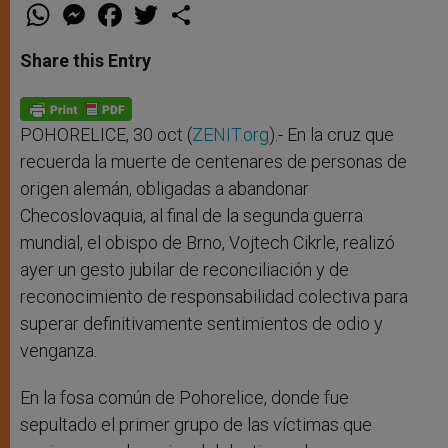
W
M
F
T
S
h
e
a
w
h
a
s
c
i
a
t
s
e
t
r
Share this Entry
s
e
b
t
e
A
n
o
e
p
g
o
r
p
e
k
r
POHORELICE, 30 oct (
ZENIT.org
).- En la cruz que
recuerda la muerte de centenares de personas de
origen alemán, obligadas a abandonar
Checoslovaquia, al final de la segunda guerra
mundial, el obispo de Brno, Vojtech Cikrle, realizó
ayer un gesto jubilar de reconciliación y de
reconocimiento de responsabilidad colectiva para
superar definitivamente sentimientos de odio y
venganza.
En la fosa común de Pohorelice, donde fue
sepultado el primer grupo de las víctimas que