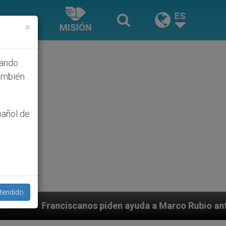
ES
×
MISIÓN
hando
ambién
pañol de
tendido
os piden ayuda a Marco Rubio ante persecución de colo