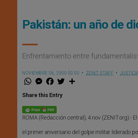
Pakistán: un año de d
Enfrentamiento entre fundamentalista
NOVIEMBRE 06, 2000 00:00
ZENIT STAFF
JUSTICI
W
M
F
T
S
h
e
a
w
h
a
s
c
i
a
t
s
e
t
r
Share this Entry
s
e
b
t
e
A
n
o
e
p
g
o
r
p
e
k
ROMA (Redacción central), 4 nov (ZENIT.org).- 
r
el primer aniversario del golpe militar liderado p