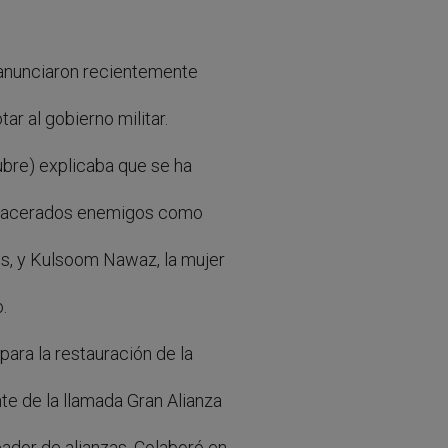
s anunciaron recientemente
ar al gobierno militar.
ubre) explicaba que se ha
or acerados enemigos como
es, y Kulsoom Nawaz, la mujer
.
ara la restauración de la
te de la llamada Gran Alianza
ador de alianzas. Colaboró en