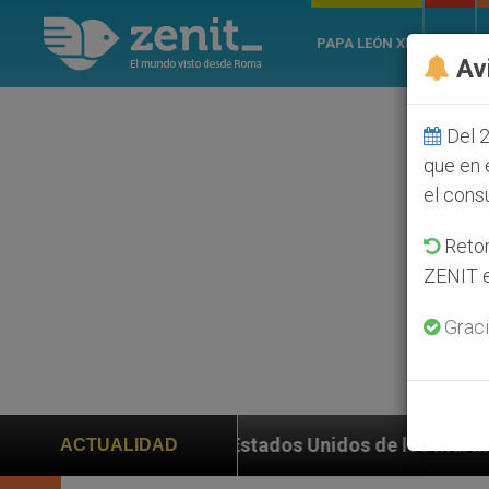
PAPA LEÓN XIV
ROMA
Av
Del 2
que en 
el cons
Retom
ZENIT e
Graci
ión en Estados Unidos de los mártires de Georgia que 
ACTUALIDAD