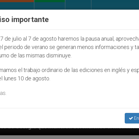
IGLESIA Y MUNDO
DOCUMENTOS
DONATIVOS
iso importante
7 de julio al 7 de agosto haremos la pausa anual, aprovec
el periodo de verano se generan menos informaciones y t
umo de las mismas disminuye.
amos el trabajo ordinario de las ediciones en inglés y es
l lunes 10 de agosto.
as.
En
murieron defendiendo el matrimonio
Franciscan