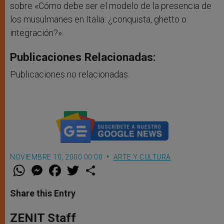
sobre «Cómo debe ser el modelo de la presencia de
los musulmanes en Italia: ¿conquista, ghetto o
integración?».
Publicaciones Relacionadas:
Publicaciones no relacionadas.
NOVIEMBRE 10, 2000 00:00
ARTE Y CULTURA
W
M
F
T
S
h
e
a
w
h
a
s
c
i
a
t
s
e
t
r
Share this Entry
s
e
b
t
e
A
n
o
e
p
g
o
r
ZENIT Staff
p
e
k