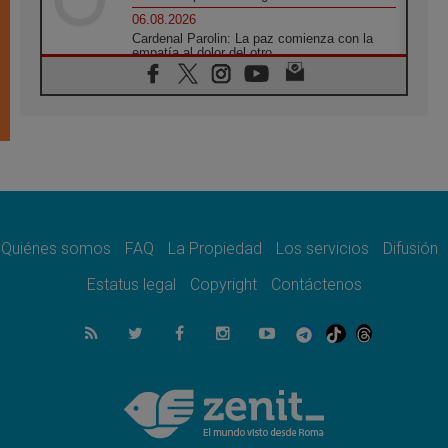
06.08.2026
Cardenal Parolin: La paz comienza con la
empatía al dolor del otro
06.08.2026
Fray Marco Vianelli: Aprender el Evangelio
de la Paz en la Escuela de San Francisco
06.08.2026
La visita del Papa León XIV a Asís en un
minuto
06.08.2026
El agradecimiento de los jóvenes al Papa:
«Hoy nos sentimos Iglesia»
Quiénes somos
FAQ
La Propiedad
Los servicios
Difusión
06.08.2026
Líbano: Reanudan los coloquios en Roma en
Estatus legal
Copyright
Contáctenos
medio de tensiones y ataques en el sur del
país
06.08.2026
Hiroshima y Nagasaki, 81 años después.
Comienzan "Diez Días Oración por la Paz"
06.08.2026
Pizzaballa en Asís: los cristianos quieren
paz