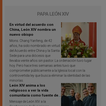
PAPA LEÓN XIV
En virtud del acuerdo con
China, León XIV nombra un
nuevo obispo
Mons. Chang Yanfeng, de 42
años, ha sido nombrado en virtud
del Acuerdo entre China y la Santa
Sede para una diócesis que
llevaba veinte años sin pastor. La ordenación tuvo lugar
hoy. Pero hace tres semanas antes tuvo que
comprometer públicamente a la Iglesia local con la
controvertida ley que busca eliminar la identidad de las
minorías.
León XIV anima a los
religiosos a ver la vida
comunitaria como fuente de
inspiración y santificación
Mensaje de León XIV a la