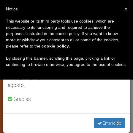
ES
Notice
×
x
Aviso importante
This website or its third party tools use cookies, which are
necessary to its functioning and required to achieve the
Del 27 de julio al 7 de agosto haremos la pausa
purposes illustrated in the cookie policy. If you want to know
Italia: «Acoger a los musulmanes
anual, aprovechando que en el periodo de verano
more or withdraw your consent to all or some of the cookies,
please refer to the
cookie policy
.
se generan menos informaciones y también el
sin olvidar la propia identidad»
consumo de las mismas disminuye.
By closing this banner, scrolling this page, clicking a link or
continuing to browse otherwise, you agree to the use of cookies.
Retomamos el trabajo ordinario de las ediciones
El cardenal Marco Cè en el congreso de
en inglés y español de ZENIT el lunes 10 de
revistas católicas
agosto.
NOVIEMBRE 10, 2000 00:00
ZENIT STAFF
ARTE Y
Gracias.
CULTURA
W
M
F
T
S
h
e
a
w
h
a
s
c
i
a
t
s
e
t
r
Entendido
Share this Entry
s
e
b
t
e