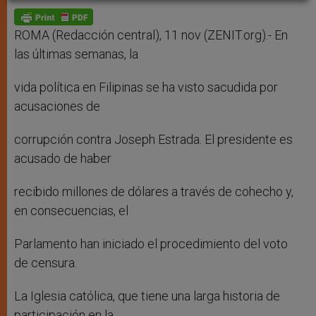
A
n
o
e
p
g
o
r
p
e
k
r
ROMA (Redacción central), 11 nov (ZENIT.org).- En
las últimas semanas, la
vida política en Filipinas se ha visto sacudida por
acusaciones de
corrupción contra Joseph Estrada. El presidente es
acusado de haber
recibido millones de dólares a través de cohecho y,
en consecuencias, el
Parlamento han iniciado el procedimiento del voto
de censura.
La Iglesia católica, que tiene una larga historia de
participación en la