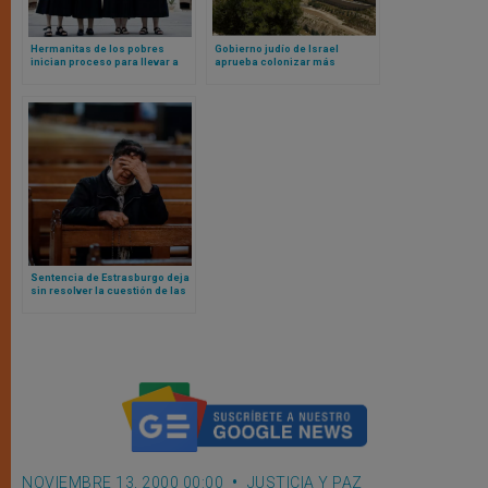
Hermanitas de los pobres
Gobierno judío de Israel
inician proceso para llevar a
aprueba colonizar más
Suprema Corte el falló en su
territorio palestino; obispos de
contra de juez progresista
Tierra Santa se oponen
Sentencia de Estrasburgo deja
sin resolver la cuestión de las
restricciones al culto y misas
durante pandemia
NOVIEMBRE 13, 2000 00:00
JUSTICIA Y PAZ