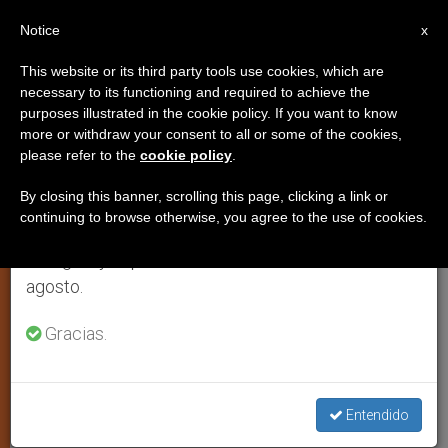
ES
Notice
×
x
Aviso importante
This website or its third party tools use cookies, which are
necessary to its functioning and required to achieve the
Del 27 de julio al 7 de agosto haremos la pausa
purposes illustrated in the cookie policy. If you want to know
Filipinas: el presidente Estrada
anual, aprovechando que en el periodo de verano
more or withdraw your consent to all or some of the cookies,
please refer to the
cookie policy
.
se generan menos informaciones y también el
en el torbellino político
consumo de las mismas disminuye.
By closing this banner, scrolling this page, clicking a link or
continuing to browse otherwise, you agree to the use of cookies.
Retomamos el trabajo ordinario de las ediciones
Los días del mandatario, ex actor,
en inglés y español de ZENIT el lunes 10 de
parecen estar contados
agosto.
NOVIEMBRE 13, 2000 00:00
ZENIT STAFF
JUSTICIA Y
Gracias.
PAZ
W
M
F
T
S
h
e
a
w
h
a
s
c
i
a
t
s
e
t
r
Entendido
Share this Entry
s
e
b
t
e