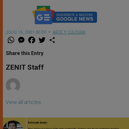
JULIO 16, 2001 00:00
ARTE Y CULTURA
W
M
F
T
S
h
e
a
w
h
a
s
c
i
a
t
s
e
t
r
Share this Entry
s
e
b
t
e
A
n
o
e
p
g
o
r
ZENIT Staff
p
e
k
r
View all articles