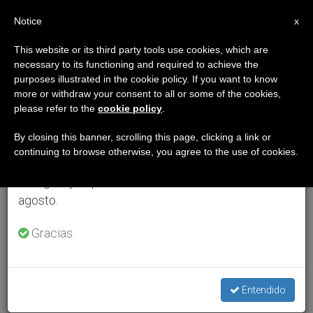
ES
Notice
×
x
Aviso importante
This website or its third party tools use cookies, which are
necessary to its functioning and required to achieve the
Del 27 de julio al 7 de agosto haremos la pausa
purposes illustrated in the cookie policy. If you want to know
anual, aprovechando que en el periodo de verano
more or withdraw your consent to all or some of the cookies,
please refer to the
cookie policy
.
se generan menos informaciones y también el
consumo de las mismas disminuye.
By closing this banner, scrolling this page, clicking a link or
continuing to browse otherwise, you agree to the use of cookies.
Retomamos el trabajo ordinario de las ediciones
en inglés y español de ZENIT el lunes 10 de
agosto.
Gracias.
Entendido