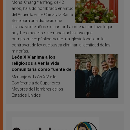
Mons. Chang Yanfeng, de 42
años, ha sido nombrado en virtud
del Acuerdo entre China y la Santa
Sede para una diócesis que
llevaba veinte años sin pastor. La ordenación tuvo lugar
hoy. Pero hace tres semanas antes tuvo que
comprometer públicamente a la Iglesia local con la
controvertida ley que busca eliminar la identidad de las
minorías.
León XIV anima a los
religiosos a ver la vida
comunitaria como fuente de
inspiración y santificación
Mensaje de León XIV a la
Conferencia de Superiores
Mayores de Hombres de los
Estados Unidos