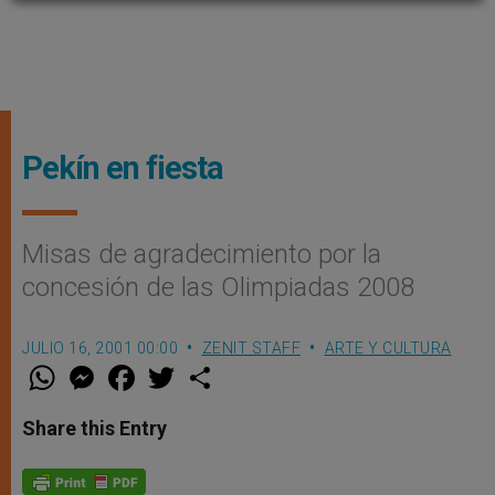
Pekín en fiesta
Misas de agradecimiento por la
concesión de las Olimpiadas 2008
JULIO 16, 2001 00:00
ZENIT STAFF
ARTE Y CULTURA
W
M
F
T
S
h
e
a
w
h
a
s
c
i
a
t
s
e
t
r
Share this Entry
s
e
b
t
e
A
n
o
e
p
g
o
r
p
e
k