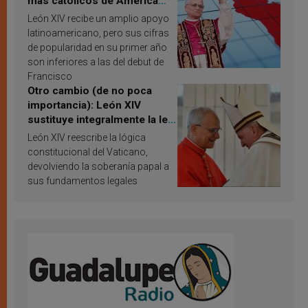
más católicos de América
Latina en 2026? Publican
León XIV recibe un amplio apoyo
resultados de investigación
latinoamericano, pero sus cifras
de popularidad en su primer año
son inferiores a las del debut de
Francisco
Otro cambio (de no poca
importancia): León XIV
sustituye integralmente la ley
vaticana de Papa Francisco
León XIV reescribe la lógica
constitucional del Vaticano,
devolviendo la soberanía papal a
sus fundamentos legales