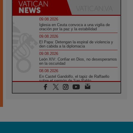
09.08.2026
Iglesia en Ceuta convoca a una vigilia de
oración por la paz y la estabilidad
09.08.2026
El Papa: Detengan la espiral de violencia y
den cabida a la diplomacia
09.08.2026
León XIV: Confiar en Dios, no desesperarnos
en la oscuridad
08.08.2026
En Castel Gandolfo, el tapiz de Raffaello
sobre el sermón de San Pablo
08.08.2026
En Colombia, «la paz no se compra con una
firma»
08.08.2026
En Venezuela celebraron los 416 años del
Santo Cristo de La Grita
08.08.2026
El Papa: en Santa Ágata contemplamos la
victoria del amor sobre la muerte