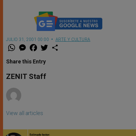
JULIO 31, 2001 00:00
ARTE Y CULTURA
W
M
F
T
S
h
e
a
w
h
a
s
c
i
a
t
s
e
t
r
Share this Entry
s
e
b
t
e
A
n
o
e
p
g
o
r
ZENIT Staff
p
e
k
r
View all articles