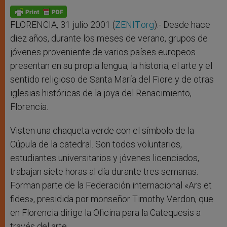
A
n
o
e
p
g
o
r
p
e
k
r
FLORENCIA, 31 julio 2001 (
ZENIT.org
).- Desde hace
diez años, durante los meses de verano, grupos de
jóvenes proveniente de varios países europeos
presentan en su propia lengua, la historia, el arte y el
sentido religioso de Santa María del Fiore y de otras
iglesias históricas de la joya del Renacimiento,
Florencia.
Visten una chaqueta verde con el símbolo de la
Cúpula de la catedral. Son todos voluntarios,
estudiantes universitarios y jóvenes licenciados,
trabajan siete horas al día durante tres semanas.
Forman parte de la Federación internacional «Ars et
fides», presidida por monseñor Timothy Verdon, que
en Florencia dirige la Oficina para la Catequesis a
través del arte.