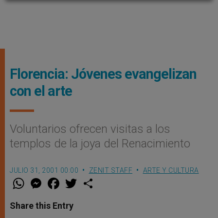
Florencia: Jóvenes evangelizan
con el arte
Voluntarios ofrecen visitas a los
templos de la joya del Renacimiento
JULIO 31, 2001 00:00
ZENIT STAFF
ARTE Y CULTURA
W
M
F
T
S
h
e
a
w
h
a
s
c
i
a
t
s
e
t
r
Share this Entry
s
e
b
t
e