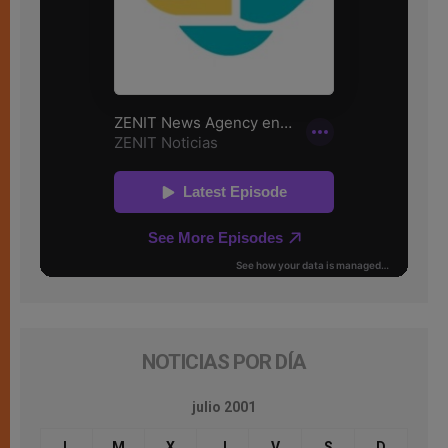
NOTICIAS POR DÍA
julio 2001
L
M
X
J
V
S
D