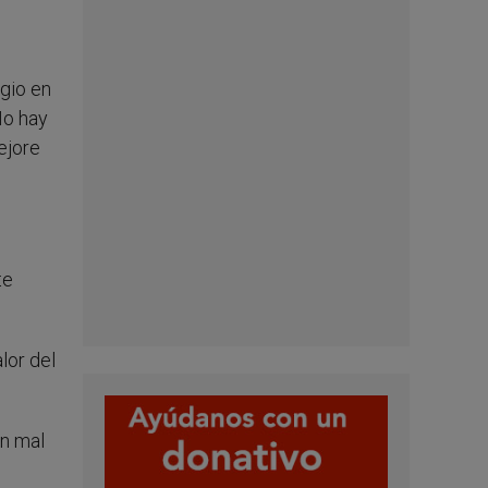
gio en
No hay
ejore
te
lor del
án mal