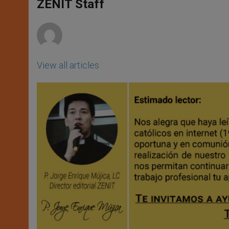
p
g
o
r
ZENIT Staff
p
e
k
r
View all articles