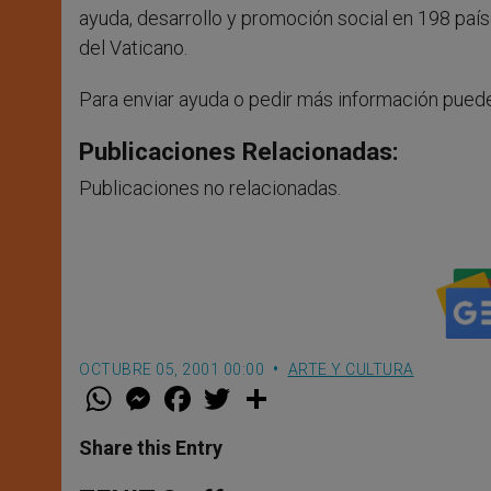
ayuda, desarrollo y promoción social en 198 paí
del Vaticano.
Para enviar ayuda o pedir más información pued
Publicaciones Relacionadas:
Publicaciones no relacionadas.
OCTUBRE 05, 2001 00:00
ARTE Y CULTURA
W
M
F
T
S
h
e
a
w
h
a
s
c
i
a
t
s
e
t
r
Share this Entry
s
e
b
t
e
A
n
o
e