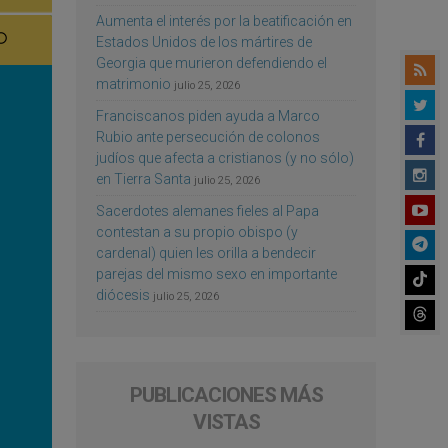
Aumenta el interés por la beatificación en
Estados Unidos de los mártires de
Georgia que murieron defendiendo el
matrimonio
julio 25, 2026
Franciscanos piden ayuda a Marco
Rubio ante persecución de colonos
judíos que afecta a cristianos (y no sólo)
en Tierra Santa
julio 25, 2026
Sacerdotes alemanes fieles al Papa
contestan a su propio obispo (y
cardenal) quien les orilla a bendecir
parejas del mismo sexo en importante
diócesis
julio 25, 2026
PUBLICACIONES MÁS
VISTAS