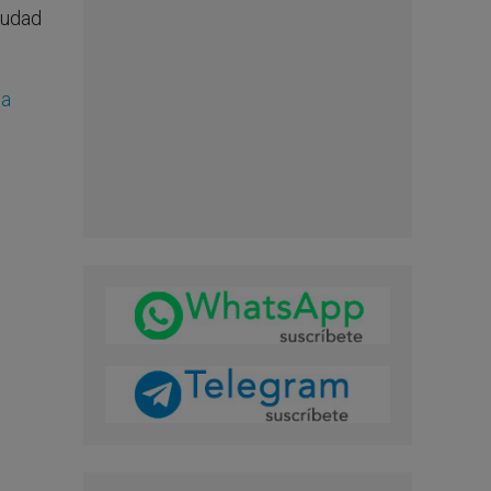
iudad
va