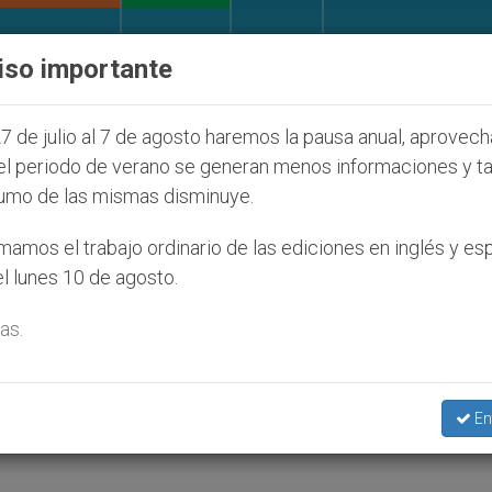
IGLESIA Y MUNDO
DOCUMENTOS
DONATIVOS
iso importante
nos judíos que afecta a cristianos (y no sólo) en Tier
7 de julio al 7 de agosto haremos la pausa anual, aprovec
el periodo de verano se generan menos informaciones y t
umo de las mismas disminuye.
 campo de refugiados afga
amos el trabajo ordinario de las ediciones en inglés y es
l lunes 10 de agosto.
as.
s mal alimentadas y sin medicinas
En
LTURA