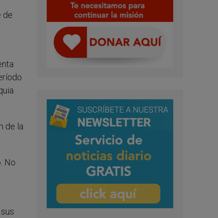
e de
enta
eríodo
quia
n de la
. No
 sus