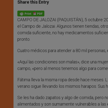
t
s
e
t
r
Share this Entry
s
e
b
t
e
A
n
o
e
p
g
o
r
p
e
k
CAMPO DE JALOZAI (PAQUISTÁN), 5 octubre 20
r
el Campo de Jalozai. Algunos tienen tiendas, otr
comida suficiente, no hay medicamentos suficien
pronto.
Cuatro médicos para atender a 80 mil personas, e
«Aquí las condiciones son malas», dice una mujer
campo, «pero al menos tenemos algo para comer
Fátima lleva la misma ropa desde hace meses. Lle
verano sigue llevando los mismos harapos. Sus hi
Se les ha dado zapatos y algo de comida, pero no
alimentados y son sumamente vulnerables a las