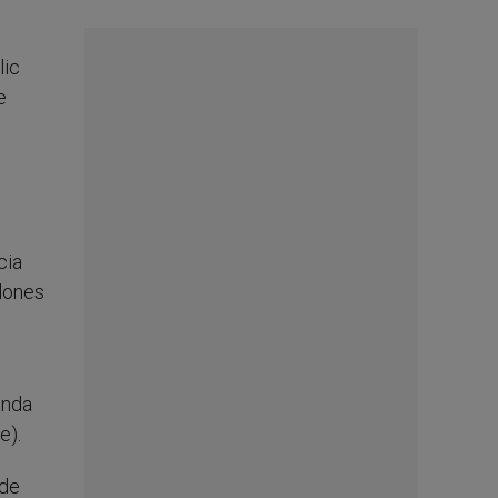
lic
e
cia
llones
anda
e).
 de