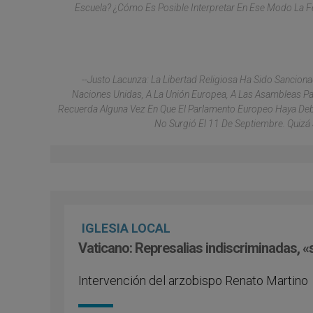
Escuela? ¿Cómo Es Posible Interpretar En Ese Modo La Fe C
--Justo Lacunza: La Libertad Religiosa Ha Sido Sanci
Naciones Unidas, A La Unión Europea, A Las Asambleas Pa
Recuerda Alguna Vez En Que El Parlamento Europeo Haya Deba
No Surgió El 11 De Septiembre. Quizá 
IGLESIA LOCAL
Vaticano: Represalias indiscriminadas, «s
Intervención del arzobispo Renato Martino