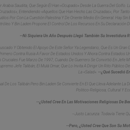
r Arabia Saudita, Que Según Él Han «ocupado» Desde La Guerra Del Golfo. L
«cruzados», Entendiendo «aquellos Que Han Hecho Las Cruzadas», Por Tant
díos Por Con La Cuestión Palestina Y De Oriente Medio En General. Hay Si
etróleo Y Bin Laden Propone El Control De Los Recursos En Su Declaración D
--Ni Siquiera Un Año Después Llegó También Su Investidura R
 Buscado Y Obtenido El Apoyo De Este Señor Ya Legendario, Que Es Un Gran 
 Primero Contra Rusia A Favor De Estados Unidos Y Ahora Contra Estados U
s Cruciales Fue Marzo De 1997, Cuando De Guerrero Se Convirtió En Jefe 
premo Jefe Talibán, El Mulá Omar, Que Lo Invita A Dirigir Un Rito Público De
La «Salad».
--¿Qué Sucedió E
l De Los Talibán Pero Bin Laden Se Convierte En El Que Lleva Adelante La 
Politico-Religiosa, Cultural Y E
--¿Usted Cree En Las Motivaciones Religiosas De B
--Justo Lacunza: Todavía Tiene Qu
--Pero, ¿usted Cree Que Son Su Mo