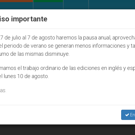
IGLESIA Y MUNDO
DOCUMENTOS
DONATIVOS
iso importante
e la Juventud Seúl 2027
ONU se pronuncia ante
7 de julio al 7 de agosto haremos la pausa anual, aprovec
el periodo de verano se generan menos informaciones y t
umo de las mismas disminuye.
1
amos el trabajo ordinario de las ediciones en inglés y es
l lunes 10 de agosto.
as.
En
o más bien del petróleo