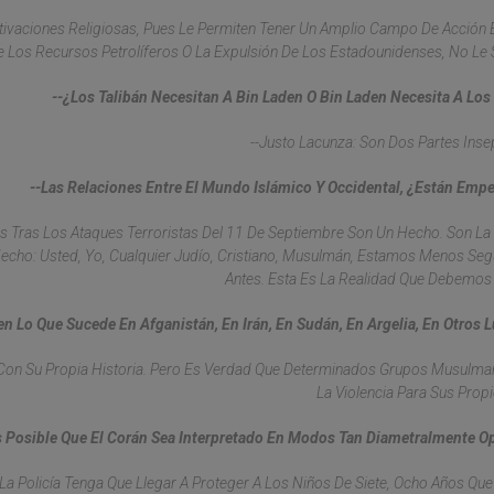
tivaciones Religiosas, Pues Le Permiten Tener Un Amplio Campo De Acción 
 Los Recursos Petrolíferos O La Expulsión De Los Estadounidenses, No Le S
--¿Los Talibán Necesitan A Bin Laden O Bin Laden Necesita A Los
--Justo Lacunza: Son Dos Partes Inse
--Las Relaciones Entre El Mundo Islámico Y Occidental, ¿están Em
os Tras Los Ataques Terroristas Del 11 De Septiembre Son Un Hecho. Son La
cho: Usted, Yo, Cualquier Judío, Cristiano, Musulmán, Estamos Menos Se
Antes. Esta Es La Realidad Que Debemos 
n Lo Que Sucede En Afganistán, En Irán, En Sudán, En Argelia, En Otros L
s Con Su Propia Historia. Pero Es Verdad Que Determinados Grupos Musulm
La Violencia Para Sus Propi
 Posible Que El Corán Sea Interpretado En Modos Tan Diametralmente O
La Policía Tenga Que Llegar A Proteger A Los Niños De Siete, Ocho Años Que