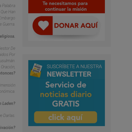
a Palabra
o Que Han
n Embargo
e Guerra.
eligiosa.
Gestor De
nidos Por
Musulmán.
 Oración,
ntonces?
Dimensión
conómica.
en Laden?
e Darlas.
tivación?