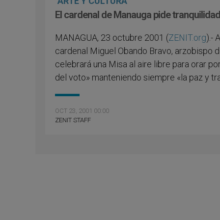
ARTE Y CULTURA
El cardenal de Manauga pide tranquilidad
MANAGUA, 23 octubre 2001 (
ZENIT.org
).-
cardenal Miguel Obando Bravo, arzobispo d
celebrará una Misa al aire libre para orar p
del voto» manteniendo siempre «la paz y tra
OCT 23, 2001 00:00
ZENIT STAFF