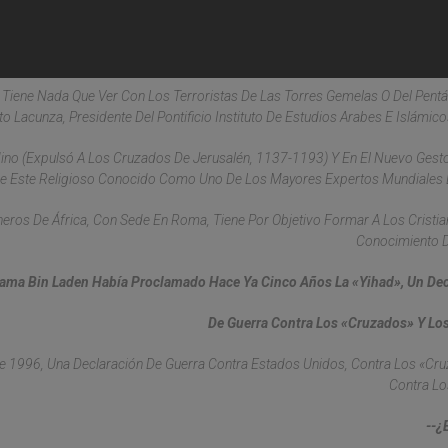
No Tiene Nada Que Ver Con Los Terroristas De Las Torres Gemelas O Del Pent
o Lacunza, Presidente Del Pontificio Instituto De Estudios Arabes E Islámicos
dino (expulsó A Los Cruzados De Jerusalén, 1137-1193) Y En El Nuevo Gest
e Este Religioso Conocido Como Uno De Los Mayores Expertos Mundiales 
neros De África, Con Sede En Roma, Tiene Por Objetivo Formar A Los Cristia
Conocimiento D
ama Bin Laden Había Proclamado Hace Ya Cinco Años La «yihad», Un Dec
De Guerra Contra Los «cruzados» Y Lo
 De 1996, Una Declaración De Guerra Contra Estados Unidos, Contra Los «cr
Contra Lo
--¿