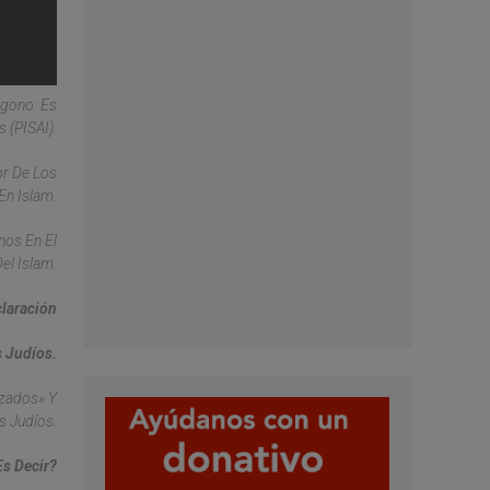
ágono: Es
 (PISAI).
or De Los
En Islam.
nos En El
el Islam.
laración
s Judíos.
uzados» Y
s Judíos.
Es Decir?