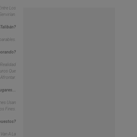
Entre Los
ervirían.
 Talibán?
parables.
peorando?
 Realidad
guros Que
Afrontar.
ugares...
anes Usan
os Fines.
puestos?
 Van A La