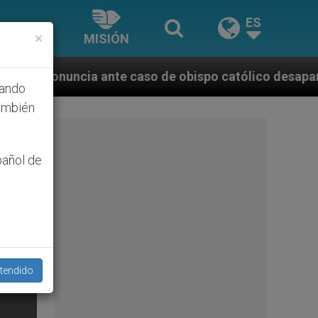
ES
×
MISIÓN
 caso de obispo católico desaparecido por la dictadu
hando
ambién
pañol de
tendido