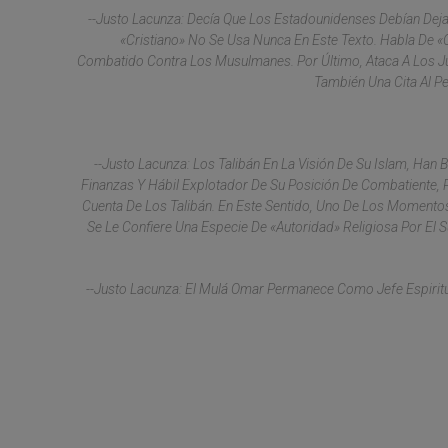
--Justo Lacunza: Decía Que Los Estadounidenses Debían Deja
«cristiano» No Se Usa Nunca En Este Texto. Habla De 
Combatido Contra Los Musulmanes. Por Último, Ataca A Los Ju
También Una Cita Al P
--Justo Lacunza: Los Talibán En La Visión De Su Islam, Han
Finanzas Y Hábil Explotador De Su Posición De Combatiente,
Cuenta De Los Talibán. En Este Sentido, Uno De Los Momento
Se Le Confiere Una Especie De «autoridad» Religiosa Por El Su
--Justo Lacunza: El Mulá Omar Permanece Como Jefe Espiritua