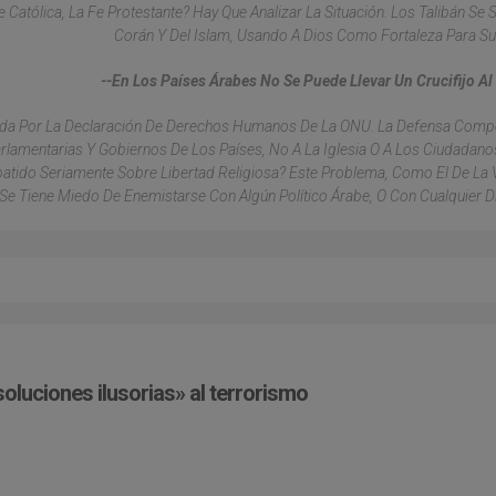
atólica, La Fe Protestante? Hay Que Analizar La Situación. Los Talibán Se S
Corán Y Del Islam, Usando A Dios Como Fortaleza Para Su
--En Los Países Árabes No Se Puede Llevar Un Crucifijo Al 
onada Por La Declaración De Derechos Humanos De La ONU. La Defensa Comp
rlamentarias Y Gobiernos De Los Países, No A La Iglesia O A Los Ciudadano
tido Seriamente Sobre Libertad Religiosa? Este Problema, Como El De La V
Se Tiene Miedo De Enemistarse Con Algún Político Árabe, O Con Cualquier Dir
oluciones ilusorias» al terrorismo