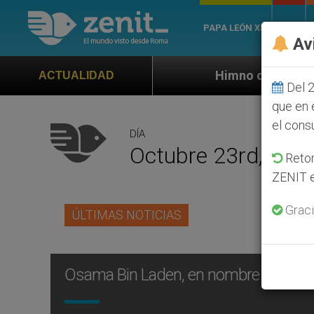
PAPA LEÓN XIV
ROMA
Av
Himno oficial de la Jornada Mundial d
ACTUALIDAD
Del 2
que en 
el cons
DÍA
Octubre 23rd, 200
Retom
ZENIT e
Graci
ÚLTIMAS NOTICIAS
Osama Bin Laden, en nombre de Alá… 