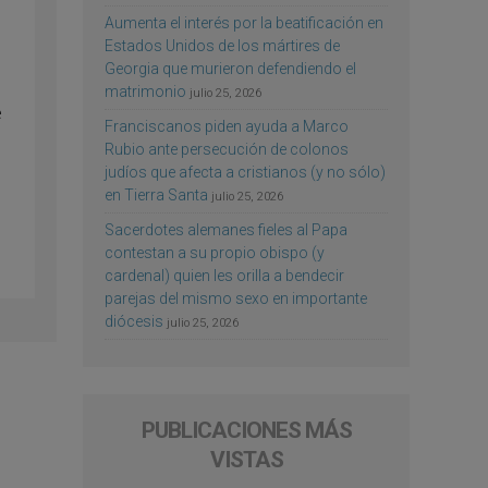
Aumenta el interés por la beatificación en
Estados Unidos de los mártires de
Georgia que murieron defendiendo el
matrimonio
julio 25, 2026
e
Franciscanos piden ayuda a Marco
Rubio ante persecución de colonos
judíos que afecta a cristianos (y no sólo)
en Tierra Santa
julio 25, 2026
Sacerdotes alemanes fieles al Papa
contestan a su propio obispo (y
cardenal) quien les orilla a bendecir
parejas del mismo sexo en importante
diócesis
julio 25, 2026
PUBLICACIONES MÁS
VISTAS