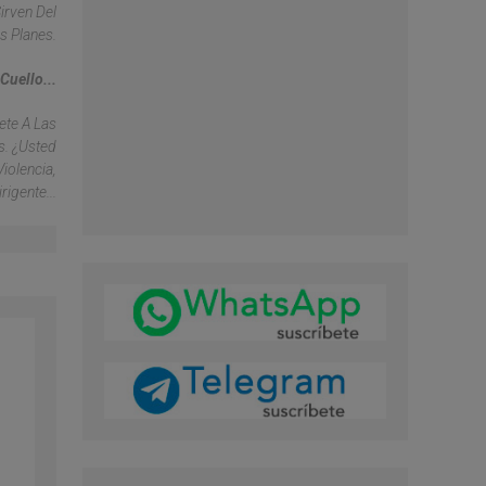
irven Del
s Planes.
Cuello...
ete A Las
s. ¿Usted
iolencia,
igente...