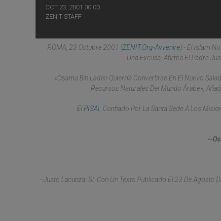
OCT 23, 2001 00:00
ZENIT STAFF
ROMA, 23 Octubre 2001 (
ZENIT.org
-
Avvenire
).- El Islam 
Una Excusa, Afirma El Padre Just
«Osama Bin Laden Quierría Convertirse En El Nuevo Sala
Recursos Naturales Del Mundo Árabe», Añad
El
PISAI
, Confiado Por La Santa Sede A Los Misio
--Os
--Justo Lacunza: Sí, Con Un Texto Publicado El 23 De Agosto