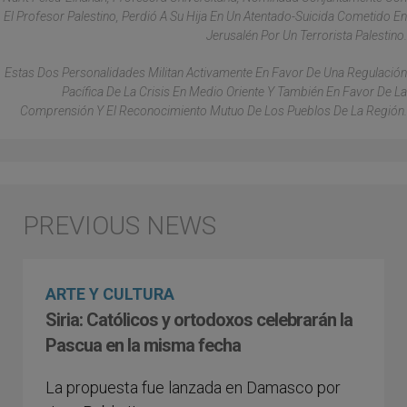
El Profesor Palestino, Perdió A Su Hija En Un Atentado-Suicida Cometido En
Jerusalén Por Un Terrorista Palestino.
Estas Dos Personalidades Militan Activamente En Favor De Una Regulación
Pacífica De La Crisis En Medio Oriente Y También En Favor De La
Comprensión Y El Reconocimiento Mutuo De Los Pueblos De La Región.
ARTE Y CULTURA
Siria: Católicos y ortodoxos celebrarán la
Pascua en la misma fecha
La propuesta fue lanzada en Damasco por