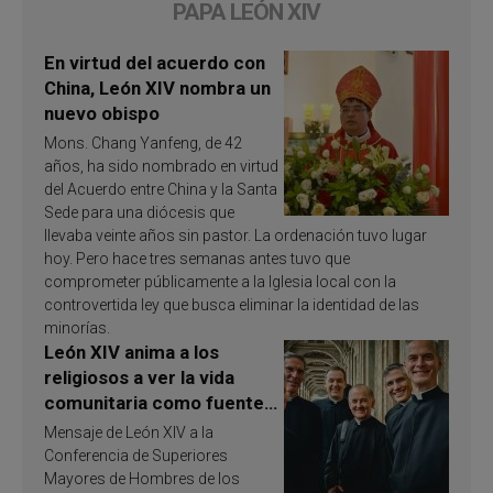
PAPA LEÓN XIV
En virtud del acuerdo con
China, León XIV nombra un
nuevo obispo
Mons. Chang Yanfeng, de 42
años, ha sido nombrado en virtud
del Acuerdo entre China y la Santa
Sede para una diócesis que
llevaba veinte años sin pastor. La ordenación tuvo lugar
hoy. Pero hace tres semanas antes tuvo que
comprometer públicamente a la Iglesia local con la
controvertida ley que busca eliminar la identidad de las
minorías.
León XIV anima a los
religiosos a ver la vida
comunitaria como fuente
de inspiración y
Mensaje de León XIV a la
santificación
Conferencia de Superiores
Mayores de Hombres de los