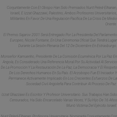
Conjuntamente Con El Obispo Han Sido Premiados Nurit Peled-Elhanan,
Israelí, E Izzat Ghazzawi, Palestino, Ambos Profesores Universitarios,
Militantes En Favor De Una Regulación Pacífica De La Crisis De Medio
Oriente.
El Premio Sajarov 2001 Será Entregado Por La Presidenta Del Parlamento
Europeo, Nicole Fontaine, En Una Ceremonia Oficial Que Tendrá Lugar
Durante La Sesión Plenaria Del 12 De Diciembre En Estrasburgo.
Monseñor Kamuenho, Presidente De La Comisión Ecuménica Por La Paz En
Angola, Es Considerado Una Referencia Moral Por Su Actividad Al Servicio
De La Promoción Y La Restauración De La Paz, La Democracia Y El Respeto
De Los Derechos Humanos En Su País. El Arzobispo Fue El Iniciador Y
Permanece Activamente Implicado En Los Crecientes Esfuerzos De La
Sociedad Civil Angoleña Para Contribuir Al Proceso De Paz.
Izzat Ghazzawi Es Escritor Y Profesor Universitario. Sus Trabajos Han Sido
Censurados, Ha Sido Encarcelado Varias Veces, Y Su Hijo De 16 Años
Murió Víctima Del Ejército Israelí.
Nurit Peled-Elhanan, Profesora Universitaria, Nominada Conjuntamente Con