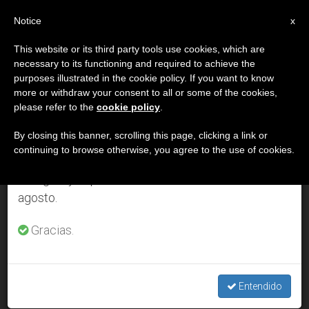
ES
Notice
×
x
Aviso importante
This website or its third party tools use cookies, which are
necessary to its functioning and required to achieve the
Del 27 de julio al 7 de agosto haremos la pausa
DÍA
purposes illustrated in the cookie policy. If you want to know
anual, aprovechando que en el periodo de verano
Octubre 19th, 2001
more or withdraw your consent to all or some of the cookies,
please refer to the
cookie policy
.
se generan menos informaciones y también el
consumo de las mismas disminuye.
By closing this banner, scrolling this page, clicking a link or
continuing to browse otherwise, you agree to the use of cookies.
ÚLTIMAS NOTICIAS
Retomamos el trabajo ordinario de las ediciones
en inglés y español de ZENIT el lunes 10 de
agosto.
El arzobispo de Lubango, Premio Sajarov del Parlamento
Europeo
Gracias.
OCT 19, 2001 00:00
ZENIT STAFF
Entendido