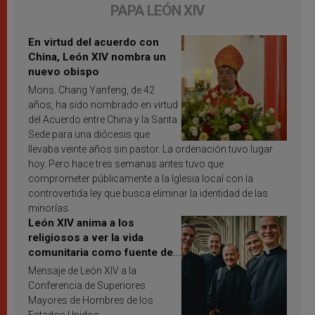
PAPA LEÓN XIV
En virtud del acuerdo con
China, León XIV nombra un
nuevo obispo
Mons. Chang Yanfeng, de 42
años, ha sido nombrado en virtud
del Acuerdo entre China y la Santa
Sede para una diócesis que
llevaba veinte años sin pastor. La ordenación tuvo lugar
hoy. Pero hace tres semanas antes tuvo que
comprometer públicamente a la Iglesia local con la
controvertida ley que busca eliminar la identidad de las
minorías.
León XIV anima a los
religiosos a ver la vida
comunitaria como fuente de
inspiración y santificación
Mensaje de León XIV a la
Conferencia de Superiores
Mayores de Hombres de los