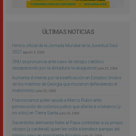
ÚLTIMAS NOTICIAS
Himno oficial de la Jornada Mundial de la Juventud Seúl
2027
agosto 3, 2026
ONU se pronuncia ante caso de obispo católico
desaparecido por la dictadura nicaragüense
julio 25, 2026
Aumenta el interés por la beatificación en Estados Unidos
de los mártires de Georgia que murieron defendiendo el
matrimonio
julio 25, 2026
Franciscanos piden ayuda a Marco Rubio ante
persecución de colonos judíos que afecta a cristianos (y
no sólo) en Tierra Santa
julio 25, 2026
Sacerdotes alemanes fieles al Papa contestan a su propio
obispo (y cardenal) quien les orilla a bendecir parejas del
mismo sexo en importante diócesis
julio 25, 2026