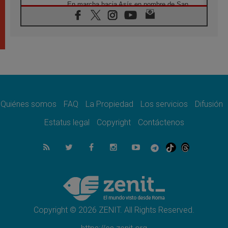
En marcha hacia Asís en nombre de San
Francisco, a la espera de León
05.08.2026
Venezuela, Padre Pagniello: "En medio del
dolor, una Iglesia que no se rinde"
05.08.2026
La Fuerza del "Círculo de Héroes" con el
Papa en la Audiencia General
05.08.2026
Nuncio en Ucrania: Preocupa escuchar a
quienes bendicen la guerra
Quiénes somos
FAQ
La Propiedad
Los servicios
Difusión
05.08.2026
Estatus legal
Copyright
Contáctenos
Ucrania: Ataque masivo en Kyiv durante la
noche
05.08.2026
Colombo: "La visita del Papa a Argentina
llevará un mensaje de paz y dignidad
humana"
05.08.2026
Iglesia en Uruguay: la visita del Papa
fortalecerá la fe y la esperanza
Copyright © 2026 ZENIT. All Rights Reserved.