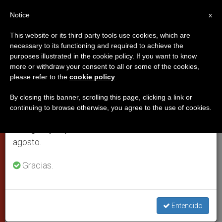
ES
Notice
×
x
Aviso importante
This website or its third party tools use cookies, which are
necessary to its functioning and required to achieve the
Del 27 de julio al 7 de agosto haremos la pausa
purposes illustrated in the cookie policy. If you want to know
Libertad religiosa:
anual, aprovechando que en el periodo de verano
more or withdraw your consent to all or some of the cookies,
please refer to the
cookie policy
.
se generan menos informaciones y también el
«indispensable» para evitar
consumo de las mismas disminuye.
guerras de civilización
By closing this banner, scrolling this page, clicking a link or
continuing to browse otherwise, you agree to the use of cookies.
Retomamos el trabajo ordinario de las ediciones
en inglés y español de ZENIT el lunes 10 de
Mensaje del Papa para la Jornada
agosto.
mundial de las migraciones 2002
Gracias.
OCTUBRE 18, 2001 00:00
ZENIT STAFF
CIUDAD DEL
VATICANO
W
M
F
T
S
Entendido
h
e
a
w
h
a
s
c
i
a