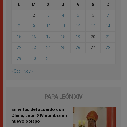
L
M
X
J
V
S
D
1
2
3
4
5
6
7
8
9
10
11
12
13
14
15
16
17
18
19
20
21
22
23
24
25
26
27
28
29
30
31
« Sep
Nov »
PAPA LEÓN XIV
En virtud del acuerdo con
China, León XIV nombra un
nuevo obispo