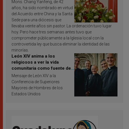
Mons. Chang Yanfeng, de 42
años, ha sido nombrado en virtud
del Acuerdo entre China y la Santa
Sede para una diócesis que
llevaba veinte años sin pastor. La ordenación tuvo lugar
hoy. Pero hace tres semanas antes tuvo que
comprometer públicamente a la Iglesia local con la
controvertida ley que busca eliminar la identidad de las
minorías.
León XIV anima a los
religiosos a ver la vida
comunitaria como fuente de
inspiración y santificación
Mensaje de León XIV a la
Conferencia de Superiores
Mayores de Hombres de los
Estados Unidos