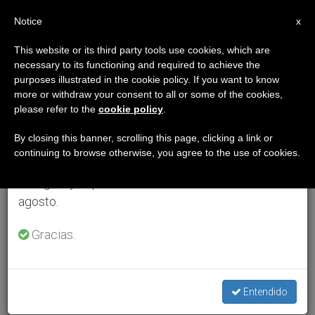
ES
Notice
×
x
Aviso importante
This website or its third party tools use cookies, which are
necessary to its functioning and required to achieve the
Del 27 de julio al 7 de agosto haremos la pausa
purposes illustrated in the cookie policy. If you want to know
anual, aprovechando que en el periodo de verano
more or withdraw your consent to all or some of the cookies,
please refer to the
cookie policy
.
se generan menos informaciones y también el
consumo de las mismas disminuye.
By closing this banner, scrolling this page, clicking a link or
continuing to browse otherwise, you agree to the use of cookies.
Retomamos el trabajo ordinario de las ediciones
en inglés y español de ZENIT el lunes 10 de
agosto.
Gracias.
Entendido