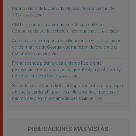
Himno oficial de la Jornada Mundial de la Juventud Seúl
2027
agosto 3, 2026
ONU se pronuncia ante caso de obispo católico
desaparecido por la dictadura nicaragüense
julio 25, 2026
Aumenta el interés por la beatificación en Estados Unidos
de los mártires de Georgia que murieron defendiendo el
matrimonio
julio 25, 2026
Franciscanos piden ayuda a Marco Rubio ante
persecución de colonos judíos que afecta a cristianos (y
no sólo) en Tierra Santa
julio 25, 2026
Sacerdotes alemanes fieles al Papa contestan a su propio
obispo (y cardenal) quien les orilla a bendecir parejas del
mismo sexo en importante diócesis
julio 25, 2026
PUBLICACIONES MÁS VISTAS