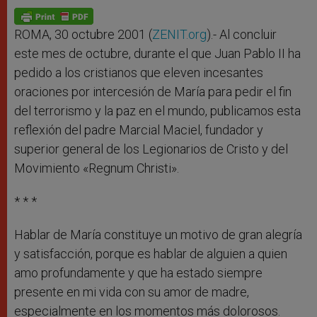
A
n
o
e
p
g
o
r
p
e
k
r
ROMA, 30 octubre 2001 (
ZENIT.org
).- Al concluir
este mes de octubre, durante el que Juan Pablo II ha
pedido a los cristianos que eleven incesantes
oraciones por intercesión de María para pedir el fin
del terrorismo y la paz en el mundo, publicamos esta
reflexión del padre Marcial Maciel, fundador y
superior general de los Legionarios de Cristo y del
Movimiento «Regnum Christi».
* * *
Hablar de María constituye un motivo de gran alegría
y satisfacción, porque es hablar de alguien a quien
amo profundamente y que ha estado siempre
presente en mi vida con su amor de madre,
especialmente en los momentos más dolorosos.