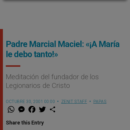
Padre Marcial Maciel: «¡A María
le debo tanto!»
Meditación del fundador de los
Legionarios de Cristo
OCTUBRE 30, 2001 00:00
ZENIT STAFF
PAPAS
W
M
F
T
S
h
e
a
w
h
a
s
c
i
a
t
s
e
t
r
Share this Entry
s
e
b
t
e