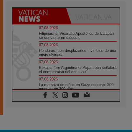
07.08.2026
Filipinas: el Vicariato Apostólico de Calapán
se convierte en diócesis
07.08.2026
Honduras: Los desplazados invisibles de una
crisis olvidada
07.08.2026
Bokalic: "En Argentina el Papa León señalará
el compromiso del cristiano"
07.08.2026
La matanza de niños en Gaza no cesa: 300
muertos en 300 días
07.08.2026
Tagle: La guerra desfigura el mundo, solo la
revelación de Dios lo transfigura
07.08.2026
Presentada la Trienal de Arte de las
Universidades Católicas: «Exercises in
Empathy»