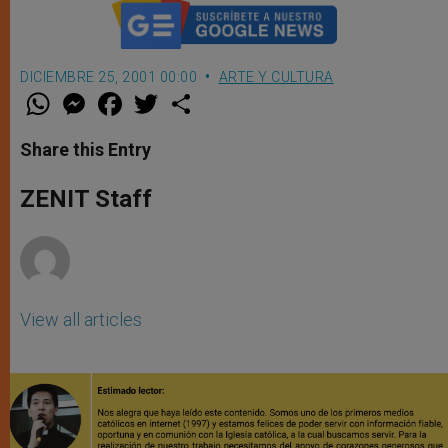
DICIEMBRE 25, 2001 00:00
ARTE Y CULTURA
W
M
F
T
S
h
e
a
w
h
a
s
c
i
a
t
s
e
t
r
Share this Entry
s
e
b
t
e
A
n
o
e
p
g
o
r
ZENIT Staff
p
e
k
r
View all articles