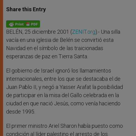
a
s
c
i
a
t
s
e
t
r
Share this Entry
s
e
b
t
e
A
n
o
e
p
g
o
r
p
e
k
r
BELÉN, 25 diciembre 2001 (
ZENIT.org
).- Una silla
vacía en una iglesia de Belén se convirtió esta
Navidad en el símbolo de las traicionadas
esperanzas de paz en Tierra Santa.
El gobierno de Israel ignoró los llamamientos
internacionales, entre los que se destacaba el de
Juan Pablo II, y negó a Yasser Arafat la posibilidad
de participar en la misa del Gallo celebrada en la
ciudad en que nació Jesús, como venía haciendo
desde 1995.
El primer ministro Ariel Sharon había puesto como
condición al líder palestino el arresto de los