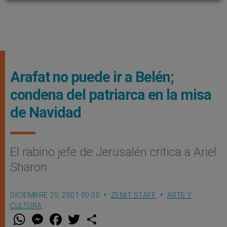
Arafat no puede ir a Belén;
condena del patriarca en la misa
de Navidad
El rabino jefe de Jerusalén critica a Ariel
Sharon
DICIEMBRE 25, 2001 00:00
ZENIT STAFF
ARTE Y
CULTURA
W
M
F
T
S
h
e
a
w
h