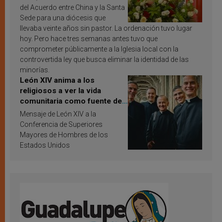
del Acuerdo entre China y la Santa
Sede para una diócesis que
llevaba veinte años sin pastor. La ordenación tuvo lugar
hoy. Pero hace tres semanas antes tuvo que
comprometer públicamente a la Iglesia local con la
controvertida ley que busca eliminar la identidad de las
minorías.
León XIV anima a los
religiosos a ver la vida
comunitaria como fuente de
inspiración y santificación
Mensaje de León XIV a la
Conferencia de Superiores
Mayores de Hombres de los
Estados Unidos