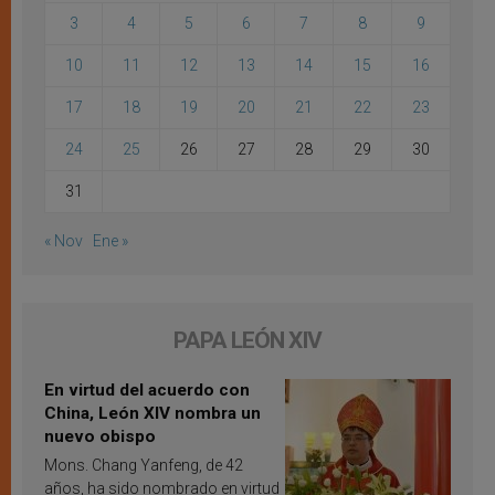
3
4
5
6
7
8
9
10
11
12
13
14
15
16
17
18
19
20
21
22
23
24
25
26
27
28
29
30
31
« Nov
Ene »
PAPA LEÓN XIV
En virtud del acuerdo con
China, León XIV nombra un
nuevo obispo
Mons. Chang Yanfeng, de 42
años, ha sido nombrado en virtud