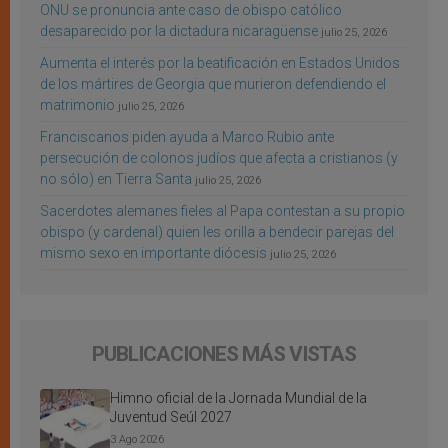
ONU se pronuncia ante caso de obispo católico
desaparecido por la dictadura nicaragüense
julio 25, 2026
Aumenta el interés por la beatificación en Estados Unidos
de los mártires de Georgia que murieron defendiendo el
matrimonio
julio 25, 2026
Franciscanos piden ayuda a Marco Rubio ante
persecución de colonos judíos que afecta a cristianos (y
no sólo) en Tierra Santa
julio 25, 2026
Sacerdotes alemanes fieles al Papa contestan a su propio
obispo (y cardenal) quien les orilla a bendecir parejas del
mismo sexo en importante diócesis
julio 25, 2026
PUBLICACIONES MÁS VISTAS
Himno oficial de la Jornada Mundial de la
Juventud Seúl 2027
3 Ago 2026