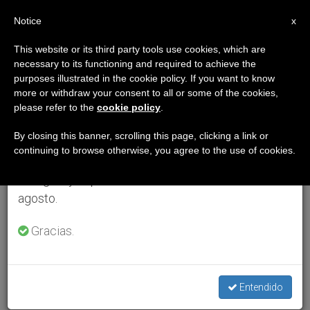
ES
Notice
×
x
Aviso importante
This website or its third party tools use cookies, which are
necessary to its functioning and required to achieve the
Del 27 de julio al 7 de agosto haremos la pausa
purposes illustrated in the cookie policy. If you want to know
anual, aprovechando que en el periodo de verano
more or withdraw your consent to all or some of the cookies,
please refer to the
cookie policy
.
se generan menos informaciones y también el
consumo de las mismas disminuye.
By closing this banner, scrolling this page, clicking a link or
continuing to browse otherwise, you agree to the use of cookies.
Retomamos el trabajo ordinario de las ediciones
en inglés y español de ZENIT el lunes 10 de
agosto.
Gracias.
Entendido