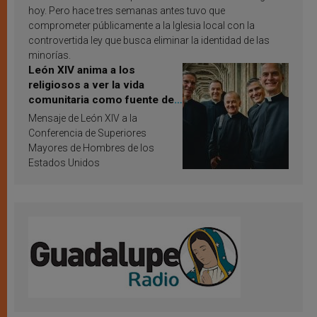
hoy. Pero hace tres semanas antes tuvo que
comprometer públicamente a la Iglesia local con la
controvertida ley que busca eliminar la identidad de las
minorías.
León XIV anima a los
religiosos a ver la vida
comunitaria como fuente de
inspiración y santificación
Mensaje de León XIV a la
Conferencia de Superiores
Mayores de Hombres de los
Estados Unidos