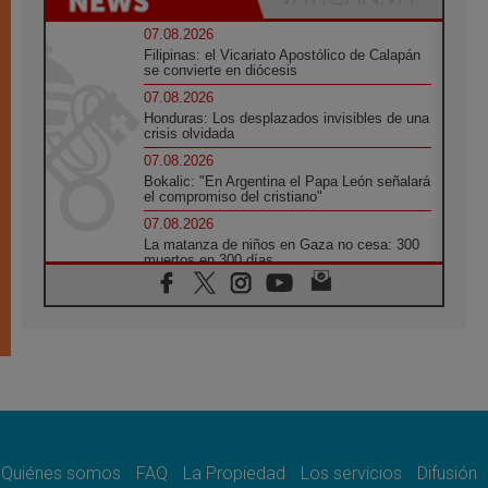
07.08.2026
Filipinas: el Vicariato Apostólico de Calapán
se convierte en diócesis
07.08.2026
Honduras: Los desplazados invisibles de una
crisis olvidada
07.08.2026
Bokalic: "En Argentina el Papa León señalará
el compromiso del cristiano"
07.08.2026
La matanza de niños en Gaza no cesa: 300
muertos en 300 días
07.08.2026
Tagle: La guerra desfigura el mundo, solo la
revelación de Dios lo transfigura
07.08.2026
Presentada la Trienal de Arte de las
Universidades Católicas: «Exercises in
Empathy»
07.08.2026
Fortunatus Nwachukwu: la comunicación
como misión al servicio del Evangelio
Quiénes somos
FAQ
La Propiedad
Los servicios
Difusión