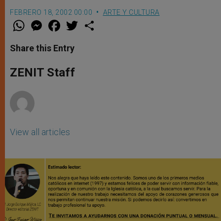
FEBRERO 18, 2002 00:00
ARTE Y CULTURA
W
M
F
T
S
h
e
a
w
h
a
s
c
i
a
t
s
e
t
r
Share this Entry
s
e
b
t
e
A
n
o
e
p
g
o
r
ZENIT Staff
p
e
k
r
View all articles