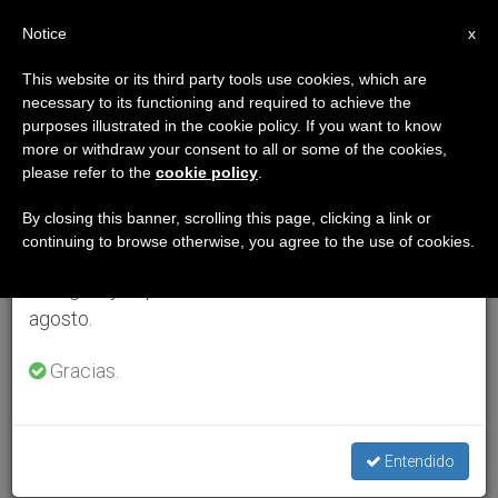
ES
Notice
×
x
Aviso importante
This website or its third party tools use cookies, which are
necessary to its functioning and required to achieve the
Del 27 de julio al 7 de agosto haremos la pausa
purposes illustrated in the cookie policy. If you want to know
anual, aprovechando que en el periodo de verano
more or withdraw your consent to all or some of the cookies,
please refer to the
cookie policy
.
se generan menos informaciones y también el
consumo de las mismas disminuye.
By closing this banner, scrolling this page, clicking a link or
continuing to browse otherwise, you agree to the use of cookies.
Retomamos el trabajo ordinario de las ediciones
en inglés y español de ZENIT el lunes 10 de
agosto.
Gracias.
Entendido