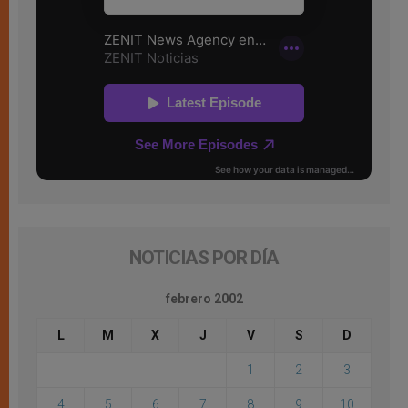
NOTICIAS POR DÍA
febrero 2002
L
M
X
J
V
S
D
1
2
3
4
5
6
7
8
9
10