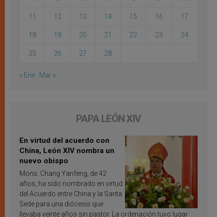
11
12
13
14
15
16
17
18
19
20
21
22
23
24
25
26
27
28
« Ene
Mar »
PAPA LEÓN XIV
En virtud del acuerdo con
China, León XIV nombra un
nuevo obispo
Mons. Chang Yanfeng, de 42
años, ha sido nombrado en virtud
del Acuerdo entre China y la Santa
Sede para una diócesis que
llevaba veinte años sin pastor. La ordenación tuvo lugar