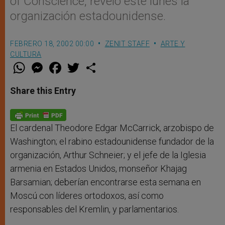
of Conscience, reveló este lunes la
organización estadounidense.
FEBRERO 18, 2002 00:00
ZENIT STAFF
ARTE Y
CULTURA
W
M
F
T
S
h
e
a
w
h
a
s
c
i
a
t
s
e
t
r
Share this Entry
s
e
b
t
e
A
n
o
e
p
g
o
r
p
e
k
r
El cardenal Theodore Edgar McCarrick, arzobispo de
Washington; el rabino estadounidense fundador de la
organización, Arthur Schneier; y el jefe de la Iglesia
armenia en Estados Unidos, monseñor Khajag
Barsamian; deberían encontrarse esta semana en
Moscú con líderes ortodoxos, así como
responsables del Kremlin, y parlamentarios.