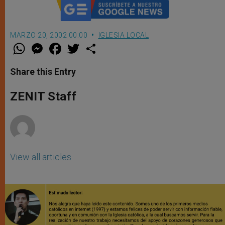
MARZO 20, 2002 00:00
IGLESIA LOCAL
W
M
F
T
S
h
e
a
w
h
a
s
c
i
a
t
s
e
t
r
Share this Entry
s
e
b
t
e
A
n
o
e
p
g
o
r
ZENIT Staff
p
e
k
r
View all articles