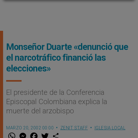
Monseñor Duarte «denunció que
el narcotráfico financió las
elecciones»
El presidente de la Conferencia
Episcopal Colombiana explica la
muerte del arzobispo
MARZO 20, 2002 00:00
ZENIT STAFF
IGLESIA LOCAL
W
M
F
T
S