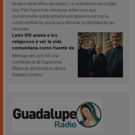
llevaba veinte años sin pastor. La ordenación tuvo lugar
hoy. Pero hace tres semanas antes tuvo que
comprometer públicamente a la Iglesia local con la
controvertida ley que busca eliminar la identidad de las
minorías.
León XIV anima a los
religiosos a ver la vida
comunitaria como fuente de
inspiración y santificación
Mensaje de León XIV a la
Conferencia de Superiores
Mayores de Hombres de los
Estados Unidos