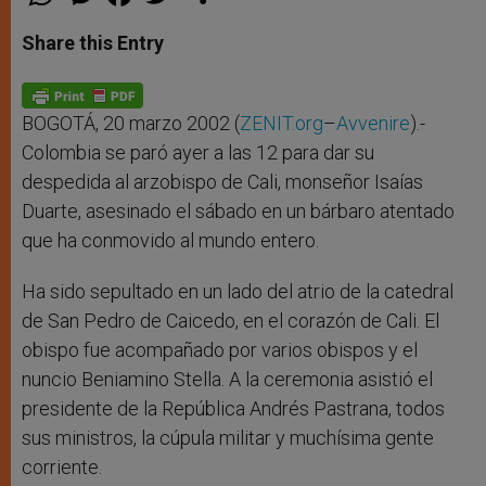
h
e
a
w
h
a
s
c
i
a
t
s
e
t
r
Share this Entry
s
e
b
t
e
A
n
o
e
p
g
o
r
p
e
k
r
BOGOTÁ, 20 marzo 2002 (
ZENIT.org
–
Avvenire
).-
Colombia se paró ayer a las 12 para dar su
despedida al arzobispo de Cali, monseñor Isaías
Duarte, asesinado el sábado en un bárbaro atentado
que ha conmovido al mundo entero.
Ha sido sepultado en un lado del atrio de la catedral
de San Pedro de Caicedo, en el corazón de Cali. El
obispo fue acompañado por varios obispos y el
nuncio Beniamino Stella. A la ceremonia asistió el
presidente de la República Andrés Pastrana, todos
sus ministros, la cúpula militar y muchísima gente
corriente.