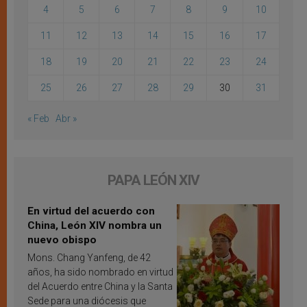
4
5
6
7
8
9
10
11
12
13
14
15
16
17
18
19
20
21
22
23
24
25
26
27
28
29
30
31
« Feb
Abr »
PAPA LEÓN XIV
En virtud del acuerdo con
China, León XIV nombra un
nuevo obispo
Mons. Chang Yanfeng, de 42
años, ha sido nombrado en virtud
del Acuerdo entre China y la Santa
Sede para una diócesis que