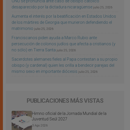
ONU se pronuncia ante caso de obispo católico
desaparecido por la dictadura nicaragüense
julio 25, 2026
Aumenta el interés por la beatificación en Estados Unidos
de los mártires de Georgia que murieron defendiendo el
matrimonio
julio 25, 2026
Franciscanos piden ayuda a Marco Rubio ante
persecución de colonos judíos que afecta a cristianos (y
no sólo) en Tierra Santa
julio 25, 2026
Sacerdotes alemanes fieles al Papa contestan a su propio
obispo (y cardenal) quien les orilla a bendecir parejas del
mismo sexo en importante diócesis
julio 25, 2026
PUBLICACIONES MÁS VISTAS
Himno oficial de la Jornada Mundial de la
Juventud Seúl 2027
3 Ago 2026