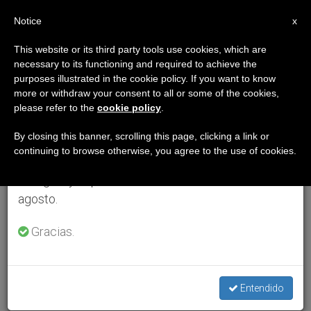
ES
Notice
×
x
Aviso importante
This website or its third party tools use cookies, which are
necessary to its functioning and required to achieve the
Del 27 de julio al 7 de agosto haremos la pausa
purposes illustrated in the cookie policy. If you want to know
anual, aprovechando que en el periodo de verano
more or withdraw your consent to all or some of the cookies,
please refer to the
cookie policy
.
se generan menos informaciones y también el
consumo de las mismas disminuye.
By closing this banner, scrolling this page, clicking a link or
continuing to browse otherwise, you agree to the use of cookies.
Retomamos el trabajo ordinario de las ediciones
en inglés y español de ZENIT el lunes 10 de
agosto.
Gracias.
Entendido