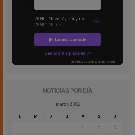
NOTICIAS POR DÍA
marzo 2002
L
M
X
J
V
S
D
1
2
3