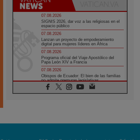
07.08.2026
SIGNIS 2026, dar voz a las religiosas en el
espacio público
07.08.2026
Lanzan un proyecto de empoderamiento
digital para mujeres líderes en África
07.08.2026
Programa oficial del Viaje Apostólico del
Papa León XIV a Francia
07.08.2026
Obispos de Ecuador: El bien de las familias
no admite premuras legislativas
06.08.2026
Cardenal Parolin: La paz comienza con la
empatía al dolor del otro
06.08.2026
Fray Marco Vianelli: Aprender el Evangelio
de la Paz en la Escuela de San Francisco
06.08.2026
La visita del Papa León XIV a Asís en un
minuto