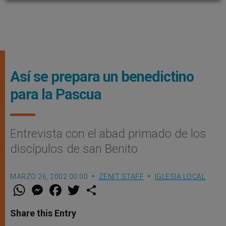
Así se prepara un benedictino
para la Pascua
Entrevista con el abad primado de los
discípulos de san Benito
MARZO 26, 2002 00:00
ZENIT STAFF
IGLESIA LOCAL
W
M
F
T
S
h
e
a
w
h
a
s
c
i
a
t
s
e
t
r
Share this Entry
s
e
b
t
e