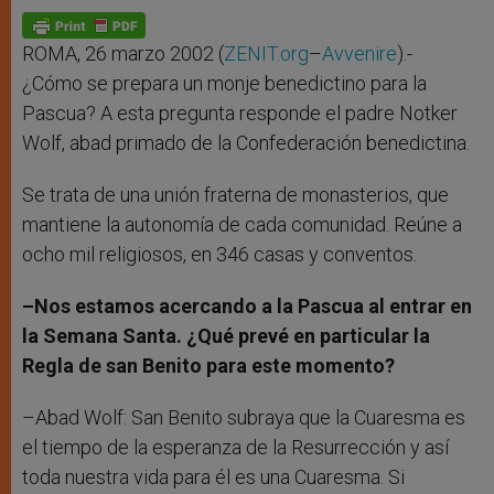
A
n
o
e
p
g
o
r
p
e
k
r
ROMA, 26 marzo 2002 (
ZENIT.org
–
Avvenire
).-
¿Cómo se prepara un monje benedictino para la
Pascua? A esta pregunta responde el padre Notker
Wolf, abad primado de la Confederación benedictina.
Se trata de una unión fraterna de monasterios, que
mantiene la autonomía de cada comunidad. Reúne a
ocho mil religiosos, en 346 casas y conventos.
–Nos estamos acercando a la Pascua al entrar en
la Semana Santa. ¿Qué prevé en particular la
Regla de san Benito para este momento?
–Abad Wolf: San Benito subraya que la Cuaresma es
el tiempo de la esperanza de la Resurrección y así
toda nuestra vida para él es una Cuaresma. Si