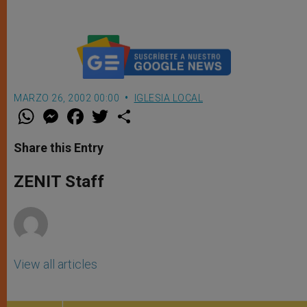
MARZO 26, 2002 00:00
IGLESIA LOCAL
W
M
F
T
S
h
e
a
w
h
a
s
c
i
a
t
s
e
t
r
Share this Entry
s
e
b
t
e
A
n
o
e
p
g
o
r
ZENIT Staff
p
e
k
r
View all articles