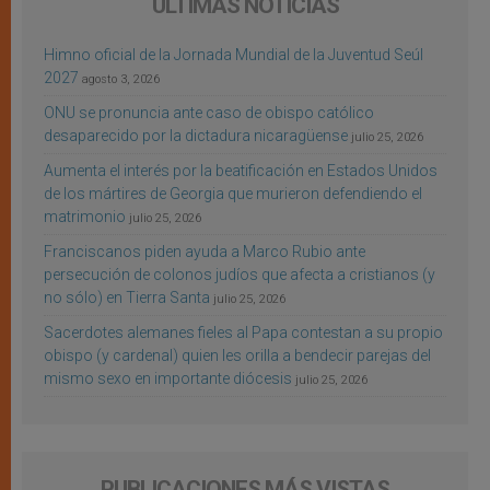
ÚLTIMAS NOTICIAS
Himno oficial de la Jornada Mundial de la Juventud Seúl
2027
agosto 3, 2026
ONU se pronuncia ante caso de obispo católico
desaparecido por la dictadura nicaragüense
julio 25, 2026
Aumenta el interés por la beatificación en Estados Unidos
de los mártires de Georgia que murieron defendiendo el
matrimonio
julio 25, 2026
Franciscanos piden ayuda a Marco Rubio ante
persecución de colonos judíos que afecta a cristianos (y
no sólo) en Tierra Santa
julio 25, 2026
Sacerdotes alemanes fieles al Papa contestan a su propio
obispo (y cardenal) quien les orilla a bendecir parejas del
mismo sexo en importante diócesis
julio 25, 2026
PUBLICACIONES MÁS VISTAS