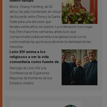
nuevo obispo
Mons. Chang Yanfeng, de 42
años, ha sido nombrado en virtud
del Acuerdo entre China y la Santa
Sede para una diócesis que
llevaba veinte años sin pastor. La ordenación tuvo lugar
hoy. Pero hace tres semanas antes tuvo que
comprometer públicamente a la Iglesia local con la
controvertida ley que busca eliminar la identidad de las
minorías.
León XIV anima a los
religiosos a ver la vida
comunitaria como fuente de
inspiración y santificación
Mensaje de León XIV a la
Conferencia de Superiores
Mayores de Hombres de los
Estados Unidos