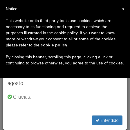
ES
Notice
×
x
Aviso importante
This website or its third party tools use cookies, which are
necessary to its functioning and required to achieve the
Del 27 de julio al 7 de agosto haremos la pausa
purposes illustrated in the cookie policy. If you want to know
anual, aprovechando que en el periodo de verano
more or withdraw your consent to all or some of the cookies,
please refer to the
cookie policy
.
se generan menos informaciones y también el
consumo de las mismas disminuye.
By closing this banner, scrolling this page, clicking a link or
continuing to browse otherwise, you agree to the use of cookies.
Retomamos el trabajo ordinario de las ediciones
en inglés y español de ZENIT el lunes 10 de
agosto.
Gracias.
Entendido