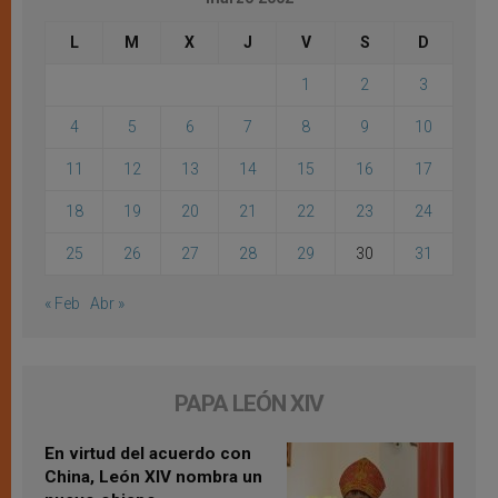
L
M
X
J
V
S
D
1
2
3
4
5
6
7
8
9
10
11
12
13
14
15
16
17
18
19
20
21
22
23
24
25
26
27
28
29
30
31
« Feb
Abr »
PAPA LEÓN XIV
En virtud del acuerdo con
China, León XIV nombra un