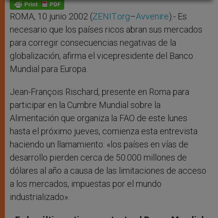
p
g
o
r
p
e
k
r
ROMA, 10 junio 2002 (
ZENIT.org
–
Avvenire
).- Es
necesario que los países ricos abran sus mercados
para corregir consecuencias negativas de la
globalización, afirma el vicepresidente del Banco
Mundial para Europa.
Jean-François Rischard, presente en Roma para
participar en la Cumbre Mundial sobre la
Alimentación que organiza la FAO de este lunes
hasta el próximo jueves, comienza esta entrevista
haciendo un llamamiento: «los países en vías de
desarrollo pierden cerca de 50.000 millones de
dólares al año a causa de las limitaciones de acceso
a los mercados, impuestas por el mundo
industrializado».