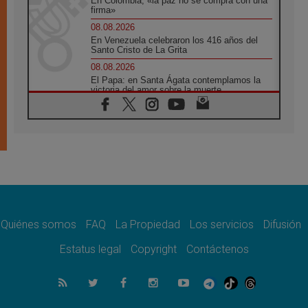
En Colombia, «la paz no se compra con una
firma»
08.08.2026
En Venezuela celebraron los 416 años del
Santo Cristo de La Grita
08.08.2026
El Papa: en Santa Ágata contemplamos la
victoria del amor sobre la muerte
08.08.2026
León XIV visitará el Santuario de la Madre
del Buen Consejo de Genazzano
07.08.2026
Filipinas: el Vicariato Apostólico de Calapán
se convierte en diócesis
07.08.2026
Honduras: Los desplazados invisibles de una
crisis olvidada
Quiénes somos
FAQ
La Propiedad
Los servicios
Difusión
07.08.2026
Bokalic: "En Argentina el Papa León señalará
Estatus legal
Copyright
Contáctenos
el compromiso del cristiano"
07.08.2026
La matanza de niños en Gaza no cesa: 300
muertos en 300 días
07.08.2026