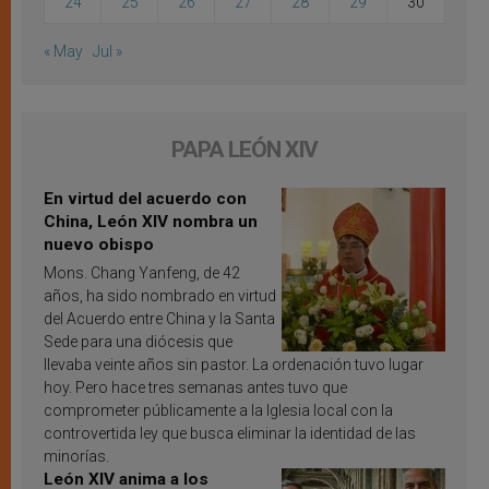
24
25
26
27
28
29
30
« May
Jul »
PAPA LEÓN XIV
En virtud del acuerdo con
China, León XIV nombra un
nuevo obispo
Mons. Chang Yanfeng, de 42
años, ha sido nombrado en virtud
del Acuerdo entre China y la Santa
Sede para una diócesis que
llevaba veinte años sin pastor. La ordenación tuvo lugar
hoy. Pero hace tres semanas antes tuvo que
comprometer públicamente a la Iglesia local con la
controvertida ley que busca eliminar la identidad de las
minorías.
León XIV anima a los