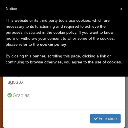
ES
Notice
×
x
Aviso importante
This website or its third party tools use cookies, which are
necessary to its functioning and required to achieve the
Del 27 de julio al 7 de agosto haremos la pausa
purposes illustrated in the cookie policy. If you want to know
Vicedirector del Banco Mundial:
anual, aprovechando que en el periodo de verano
more or withdraw your consent to all or some of the cookies,
please refer to the
cookie policy
.
se generan menos informaciones y también el
«Los Países ricos deben abrir sus
consumo de las mismas disminuye.
mercados»
By closing this banner, scrolling this page, clicking a link or
continuing to browse otherwise, you agree to the use of cookies.
Retomamos el trabajo ordinario de las ediciones
en inglés y español de ZENIT el lunes 10 de
Entrevista con Jean François Rischard
agosto.
Gracias.
JUNIO 10, 2002 00:00
ZENIT STAFF
IGLESIA LOCAL
W
M
F
T
S
h
e
a
w
h
a
s
c
i
a
t
s
e
t
r
Share this Entry
s
e
b
t
e
Entendido
A
n
o
e