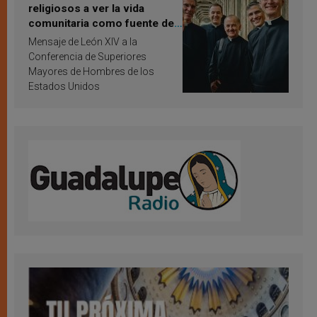
religiosos a ver la vida
comunitaria como fuente de
inspiración y santificación
Mensaje de León XIV a la
Conferencia de Superiores
Mayores de Hombres de los
Estados Unidos