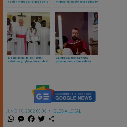
nación menos arraigada en la
migración: nadie está obligado
religión, pero no
a seguir una ley inmoral
uniformemente secular
El país de mil islas, 150 mil
La inusual, franca y muy
católicos y… ¡44 seminaristas!
positivamente comentada
carta de un obispo europeo
exhortando a la confesión
JUNIO 10, 2002 00:00
IGLESIA LOCAL
W
M
F
T
S
h
e
a
w
h
a
s
c
i
a