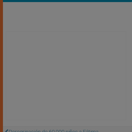
Peregrinación de 60.000 niños a Fátima