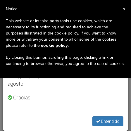
ES
Notice
×
x
Aviso importante
This website or its third party tools use cookies, which are
necessary to its functioning and required to achieve the
Del 27 de julio al 7 de agosto haremos la pausa
purposes illustrated in the cookie policy. If you want to know
anual, aprovechando que en el periodo de verano
more or withdraw your consent to all or some of the cookies,
please refer to the
cookie policy
.
se generan menos informaciones y también el
consumo de las mismas disminuye.
By closing this banner, scrolling this page, clicking a link or
continuing to browse otherwise, you agree to the use of cookies.
Retomamos el trabajo ordinario de las ediciones
en inglés y español de ZENIT el lunes 10 de
agosto.
Gracias.
Entendido