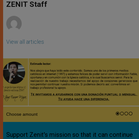
p
g
o
r
ZENIT Staff
p
e
k
r
View all articles