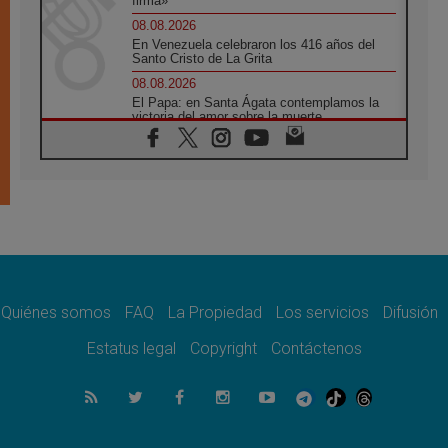
firma»
08.08.2026
En Venezuela celebraron los 416 años del
Santo Cristo de La Grita
08.08.2026
El Papa: en Santa Ágata contemplamos la
victoria del amor sobre la muerte
08.08.2026
León XIV visitará el Santuario de la Madre
del Buen Consejo de Genazzano
07.08.2026
Filipinas: el Vicariato Apostólico de Calapán
se convierte en diócesis
07.08.2026
Honduras: Los desplazados invisibles de una
crisis olvidada
Quiénes somos
FAQ
La Propiedad
Los servicios
Difusión
07.08.2026
Bokalic: "En Argentina el Papa León señalará
Estatus legal
Copyright
Contáctenos
el compromiso del cristiano"
07.08.2026
La matanza de niños en Gaza no cesa: 300
muertos en 300 días
07.08.2026