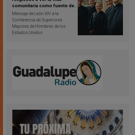
comunitaria como fuente de
inspiración y santificación
Mensaje de León XIV a la
Conferencia de Superiores
Mayores de Hombres de los
Estados Unidos