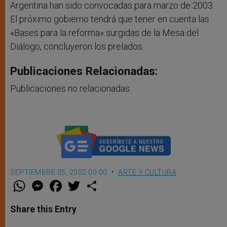
Argentina han sido convocadas para marzo de 2003.
El próximo gobierno tendrá que tener en cuenta las
«Bases para la reforma» surgidas de la Mesa del
Diálogo, concluyeron los prelados.
Publicaciones Relacionadas:
Publicaciones no relacionadas.
SEPTIEMBRE 05, 2002 00:00
ARTE Y CULTURA
W
M
F
T
S
h
e
a
w
h
a
s
c
i
a
t
s
e
t
r
Share this Entry
s
e
b
t
e
A
n
o
e