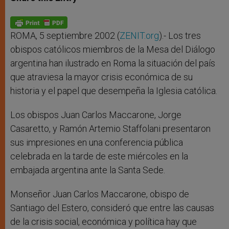
s
e
b
t
e
A
n
o
e
p
g
o
r
p
e
k
r
ROMA, 5 septiembre 2002 (
ZENIT.org
).- Los tres
obispos católicos miembros de la Mesa del Diálogo
argentina han ilustrado en Roma la situación del país
que atraviesa la mayor crisis económica de su
historia y el papel que desempeña la Iglesia católica.
Los obispos Juan Carlos Maccarone, Jorge
Casaretto, y Ramón Artemio Staffolani presentaron
sus impresiones en una conferencia pública
celebrada en la tarde de este miércoles en la
embajada argentina ante la Santa Sede.
Monseñor Juan Carlos Maccarone, obispo de
Santiago del Estero, consideró que entre las causas
de la crisis social, económica y política hay que