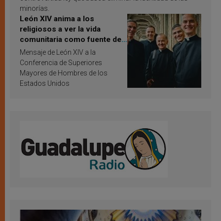
minorías.
León XIV anima a los
religiosos a ver la vida
comunitaria como fuente de
inspiración y santificación
Mensaje de León XIV a la
Conferencia de Superiores
Mayores de Hombres de los
Estados Unidos