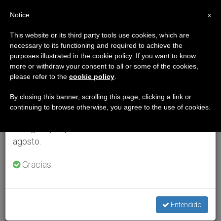
ES
Notice
×
x
Aviso importante
This website or its third party tools use cookies, which are
necessary to its functioning and required to achieve the
Del 27 de julio al 7 de agosto haremos la pausa
purposes illustrated in the cookie policy. If you want to know
anual, aprovechando que en el periodo de verano
more or withdraw your consent to all or some of the cookies,
please refer to the
cookie policy
.
se generan menos informaciones y también el
consumo de las mismas disminuye.
By closing this banner, scrolling this page, clicking a link or
continuing to browse otherwise, you agree to the use of cookies.
Retomamos el trabajo ordinario de las ediciones
en inglés y español de ZENIT el lunes 10 de
agosto.
Gracias.
Entendido