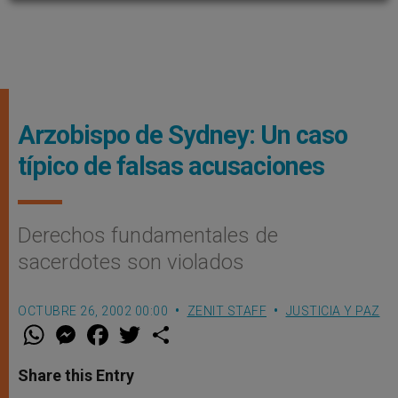
Arzobispo de Sydney: Un caso
típico de falsas acusaciones
Derechos fundamentales de
sacerdotes son violados
OCTUBRE 26, 2002 00:00
ZENIT STAFF
JUSTICIA Y PAZ
W
M
F
T
S
h
e
a
w
h
a
s
c
i
a
t
s
e
t
r
Share this Entry
s
e
b
t
e