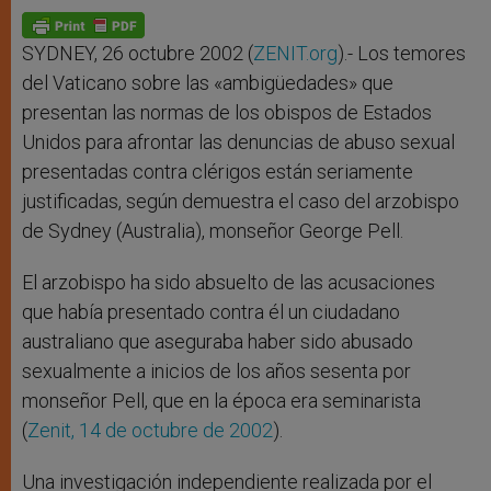
A
n
o
e
p
g
o
r
p
e
k
r
SYDNEY, 26 octubre 2002 (
ZENIT.org
).- Los temores
del Vaticano sobre las «ambigüedades» que
presentan las normas de los obispos de Estados
Unidos para afrontar las denuncias de abuso sexual
presentadas contra clérigos están seriamente
justificadas, según demuestra el caso del arzobispo
de Sydney (Australia), monseñor George Pell.
El arzobispo ha sido absuelto de las acusaciones
que había presentado contra él un ciudadano
australiano que aseguraba haber sido abusado
sexualmente a inicios de los años sesenta por
monseñor Pell, que en la época era seminarista
(
Zenit, 14 de octubre de 2002
).
Una investigación independiente realizada por el