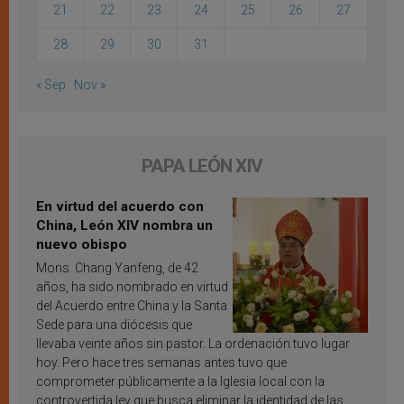
21
22
23
24
25
26
27
28
29
30
31
« Sep
Nov »
PAPA LEÓN XIV
En virtud del acuerdo con
China, León XIV nombra un
nuevo obispo
Mons. Chang Yanfeng, de 42
años, ha sido nombrado en virtud
del Acuerdo entre China y la Santa
Sede para una diócesis que
llevaba veinte años sin pastor. La ordenación tuvo lugar
hoy. Pero hace tres semanas antes tuvo que
comprometer públicamente a la Iglesia local con la
controvertida ley que busca eliminar la identidad de las