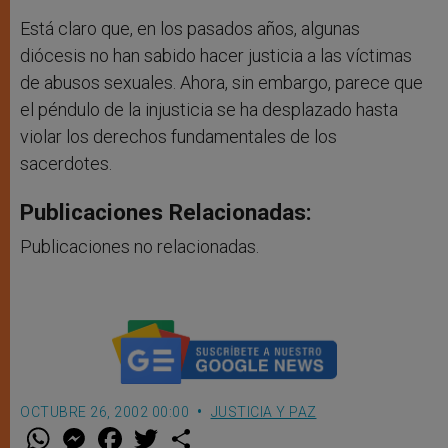
Está claro que, en los pasados años, algunas
diócesis no han sabido hacer justicia a las víctimas
de abusos sexuales. Ahora, sin embargo, parece que
el péndulo de la injusticia se ha desplazado hasta
violar los derechos fundamentales de los
sacerdotes.
Publicaciones Relacionadas:
Publicaciones no relacionadas.
OCTUBRE 26, 2002 00:00
JUSTICIA Y PAZ
W
M
F
T
S
h
e
a
w
h