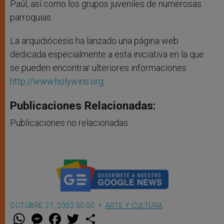
Paúl, así como los grupos juveniles de numerosas
parroquias.
La arquidiócesis ha lanzado una página web
dedicada especialmente a esta iniciativa en la que
se pueden encontrar ulteriores informaciones
http://www.holywins.org
.
Publicaciones Relacionadas:
Publicaciones no relacionadas.
OCTUBRE 27, 2002 00:00
ARTE Y CULTURA
W
M
F
T
S
h
e
a
w
h