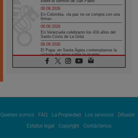
sobre el sermón de San Pablo
08.08.2026
En Colombia, «la paz no se compra con una
firma»
08.08.2026
En Venezuela celebraron los 416 años del
Santo Cristo de La Grita
08.08.2026
El Papa: en Santa Ágata contemplamos la
victoria del amor sobre la muerte
08.08.2026
León XIV visitará el Santuario de la Madre
del Buen Consejo de Genazzano
07.08.2026
Filipinas: el Vicariato Apostólico de Calapán
se convierte en diócesis
07.08.2026
Honduras: Los desplazados invisibles de una
crisis olvidada
Quiénes somos
FAQ
La Propiedad
Los servicios
Difusión
07.08.2026
Bokalic: "En Argentina el Papa León señalará
Estatus legal
Copyright
Contáctenos
el compromiso del cristiano"
07.08.2026