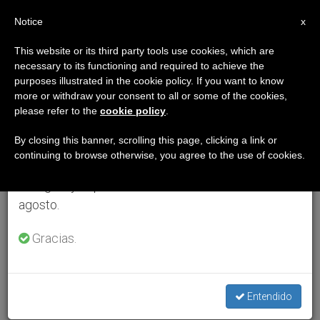
ES
Notice
×
x
Aviso importante
This website or its third party tools use cookies, which are
necessary to its functioning and required to achieve the
Del 27 de julio al 7 de agosto haremos la pausa
purposes illustrated in the cookie policy. If you want to know
anual, aprovechando que en el periodo de verano
more or withdraw your consent to all or some of the cookies,
please refer to the
cookie policy
.
se generan menos informaciones y también el
consumo de las mismas disminuye.
By closing this banner, scrolling this page, clicking a link or
continuing to browse otherwise, you agree to the use of cookies.
Retomamos el trabajo ordinario de las ediciones
en inglés y español de ZENIT el lunes 10 de
agosto.
Gracias.
Entendido