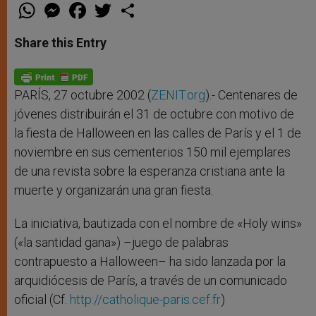
W
M
F
T
S
h
e
a
w
h
a
s
c
i
a
t
s
e
t
r
Share this Entry
s
e
b
t
e
A
n
o
e
p
g
o
r
p
e
k
r
PARÍS, 27 octubre 2002 (
ZENIT.org
).- Centenares de
jóvenes distribuirán el 31 de octubre con motivo de
la fiesta de Halloween en las calles de París y el 1 de
noviembre en sus cementerios 150 mil ejemplares
de una revista sobre la esperanza cristiana ante la
muerte y organizarán una gran fiesta.
La iniciativa, bautizada con el nombre de «Holy wins»
(«la santidad gana») –juego de palabras
contrapuesto a Halloween– ha sido lanzada por la
arquidiócesis de París, a través de un comunicado
oficial (Cf.
http://catholique-paris.cef.fr
)