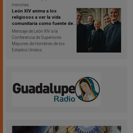
minorías.
León XIV anima a los
religiosos a ver la vida
comunitaria como fuente de
inspiración y santificación
Mensaje de León XIV a la
Conferencia de Superiores
Mayores de Hombres de los
Estados Unidos