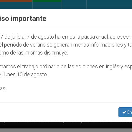
IGLESIA Y MUNDO
DOCUMENTOS
DONATIVOS
iso importante
7 de julio al 7 de agosto haremos la pausa anual, aprovec
el periodo de verano se generan menos informaciones y t
umo de las mismas disminuye.
amos el trabajo ordinario de las ediciones en inglés y es
l lunes 10 de agosto.
as.
En
s judíos que afecta a cristianos (y no sólo) en Tierra