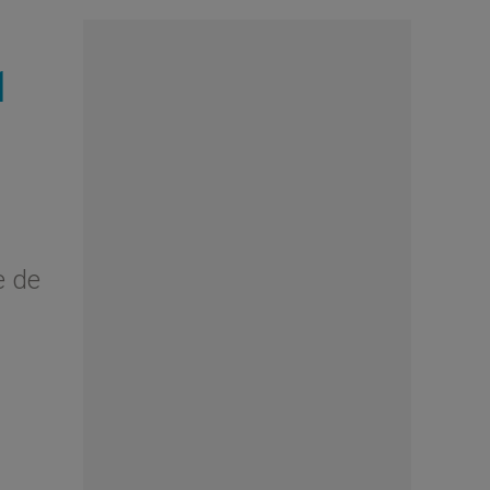
1
e de