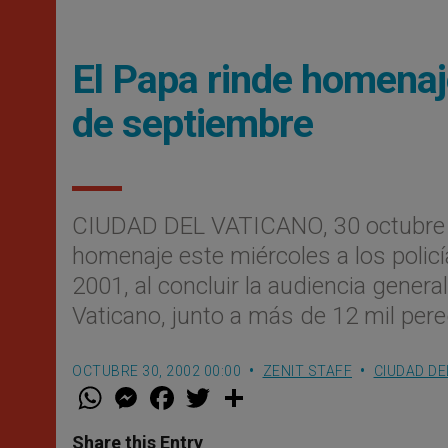
El Papa rinde homenaje
de septiembre
CIUDAD DEL VATICANO, 30 octubre 
homenaje este miércoles a los policí
2001, al concluir la audiencia genera
Vaticano, junto a más de 12 mil pere
OCTUBRE 30, 2002 00:00
ZENIT STAFF
CIUDAD DE
W
M
F
T
S
h
e
a
w
h
a
s
c
i
a
t
s
e
t
r
Share this Entry