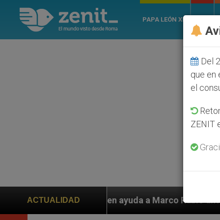
PAPA LEÓN XIV
ROMA
Av
Del 2
que en 
el cons
Retom
ZENIT e
Graci
 piden ayuda a Marco Rubio ante persecución de colono
ACTUALIDAD