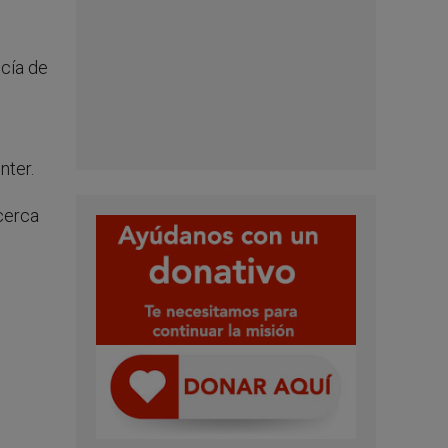
icía de
nter.
 cerca