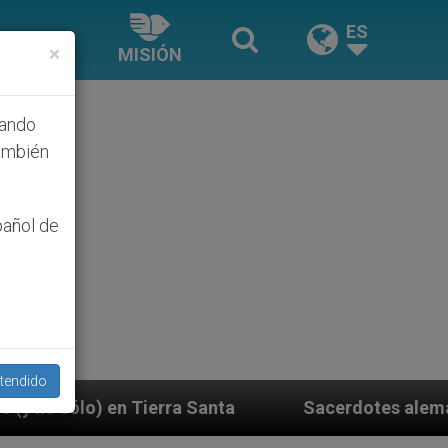
ES
×
MISIÓN
hando
ambién
pañol de
tendido
 Santa
Sacerdotes alemanes fieles al Papa cont