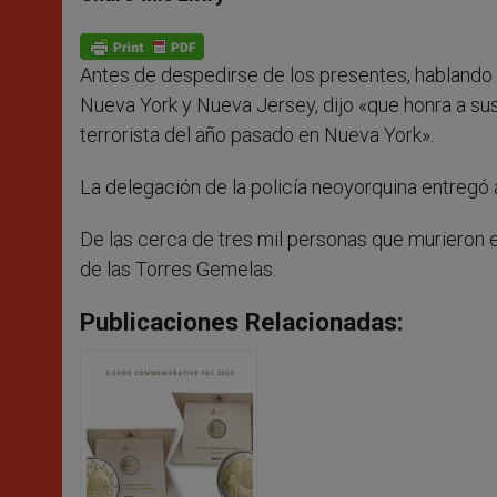
s
e
b
t
e
A
n
o
e
p
g
o
r
p
e
k
Antes de despedirse de los presentes, hablando 
r
Nueva York y Nueva Jersey, dijo «que honra a su
terrorista del año pasado en Nueva York».
La delegación de la policía neoyorquina entregó 
De las cerca de tres mil personas que murieron en
de las Torres Gemelas.
Publicaciones Relacionadas: