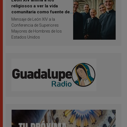
León XIV anima a los
religiosos a ver la vida
comunitaria como fuente de
inspiración y santificación
Mensaje de León XIV a la
Conferencia de Superiores
Mayores de Hombres de los
Estados Unidos