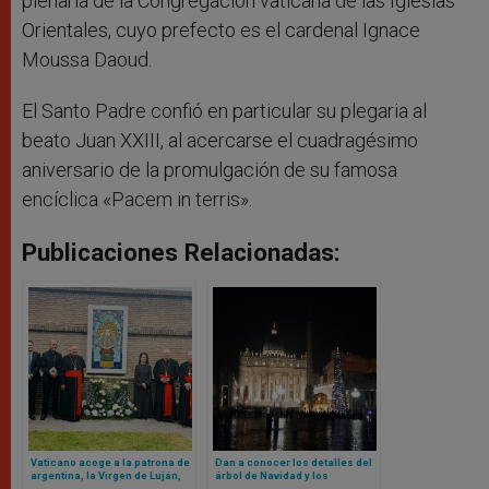
plenaria de la Congregación vaticana de las Iglesias
Orientales, cuyo prefecto es el cardenal Ignace
Moussa Daoud.
El Santo Padre confió en particular su plegaria al
beato Juan XXIII, al acercarse el cuadragésimo
aniversario de la promulgación de su famosa
encíclica «Pacem in terris».
Publicaciones Relacionadas:
Vaticano acoge a la patrona de
Dan a conocer los detalles del
argentina, la Virgen de Luján,
árbol de Navidad y los
en sus jardines
pesebres del Vaticano para