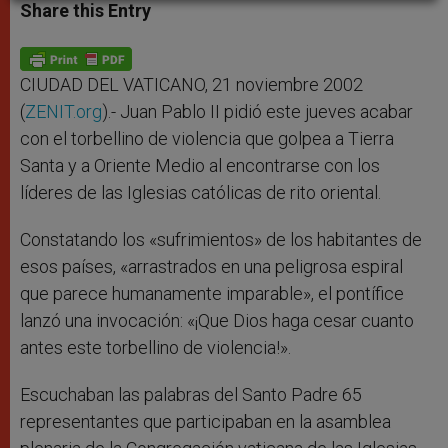
t
s
e
t
r
Share this Entry
s
e
b
t
e
A
n
o
e
p
g
o
r
p
e
k
r
CIUDAD DEL VATICANO, 21 noviembre 2002
(
ZENIT.org
).- Juan Pablo II pidió este jueves acabar
con el torbellino de violencia que golpea a Tierra
Santa y a Oriente Medio al encontrarse con los
líderes de las Iglesias católicas de rito oriental.
Constatando los «sufrimientos» de los habitantes de
esos países, «arrastrados en una peligrosa espiral
que parece humanamente imparable», el pontífice
lanzó una invocación: «¡Que Dios haga cesar cuanto
antes este torbellino de violencia!».
Escuchaban las palabras del Santo Padre 65
representantes que participaban en la asamblea