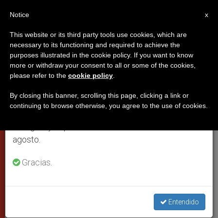
ES
Notice
×
x
Aviso importante
This website or its third party tools use cookies, which are
necessary to its functioning and required to achieve the
Del 27 de julio al 7 de agosto haremos la pausa
purposes illustrated in the cookie policy. If you want to know
Juan Pablo II pide acabar con el
anual, aprovechando que en el periodo de verano
more or withdraw your consent to all or some of the cookies,
please refer to the
cookie policy
.
se generan menos informaciones y también el
«torbellino de violencia» en
consumo de las mismas disminuye.
Oriente Medio
By closing this banner, scrolling this page, clicking a link or
continuing to browse otherwise, you agree to the use of cookies.
Retomamos el trabajo ordinario de las ediciones
en inglés y español de ZENIT el lunes 10 de
Al encontrarse con representantes de
agosto.
los católicos orientales
Gracias.
NOVIEMBRE 21, 2002 00:00
ZENIT STAFF
CIUDAD DEL
VATICANO
W
M
F
T
S
Entendido
h
e
a
w
h
a
s
c
i
a