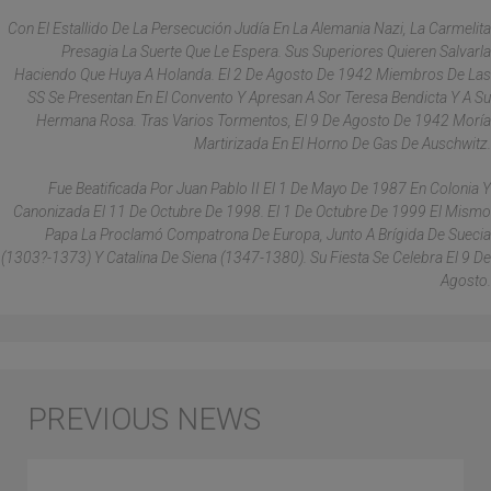
Con El Estallido De La Persecución Judía En La Alemania Nazi, La Carmelita
Presagia La Suerte Que Le Espera. Sus Superiores Quieren Salvarla
Haciendo Que Huya A Holanda. El 2 De Agosto De 1942 Miembros De Las
SS Se Presentan En El Convento Y Apresan A Sor Teresa Bendicta Y A Su
Hermana Rosa. Tras Varios Tormentos, El 9 De Agosto De 1942 Moría
Martirizada En El Horno De Gas De Auschwitz.
Fue Beatificada Por Juan Pablo II El 1 De Mayo De 1987 En Colonia Y
Canonizada El 11 De Octubre De 1998. El 1 De Octubre De 1999 El Mismo
Papa La Proclamó Compatrona De Europa, Junto A Brígida De Suecia
(1303?-1373) Y Catalina De Siena (1347-1380). Su Fiesta Se Celebra El 9 De
Agosto.