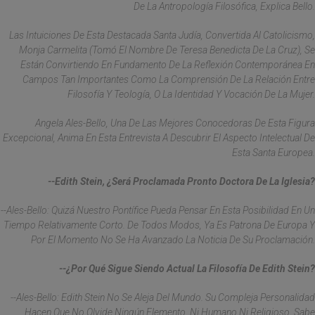
De La Antropología Filosófica, Explica Bello.
Las Intuiciones De Esta Destacada Santa Judía, Convertida Al Catolicismo,
Monja Carmelita (tomó El Nombre De Teresa Benedicta De La Cruz), Se
Están Convirtiendo En Fundamento De La Reflexión Contemporánea En
Campos Tan Importantes Como La Comprensión De La Relación Entre
Filosofía Y Teología, O La Identidad Y Vocación De La Mujer.
Angela Ales-Bello, Una De Las Mejores Conocedoras De Esta Figura
Excepcional, Anima En Esta Entrevista A Descubrir El Aspecto Intelectual De
Esta Santa Europea.
--Edith Stein, ¿será Proclamada Pronto Doctora De La Iglesia?
--Ales-Bello: Quizá Nuestro Pontífice Pueda Pensar En Esta Posibilidad En Un
Tiempo Relativamente Corto. De Todos Modos, Ya Es Patrona De Europa Y
Por El Momento No Se Ha Avanzado La Noticia De Su Proclamación.
--¿Por Qué Sigue Siendo Actual La Filosofía De Edith Stein?
--Ales-Bello: Edith Stein No Se Aleja Del Mundo. Su Compleja Personalidad
Hacen Que No Olvide Ningún Elemento, Ni Humano Ni Religioso. Sabe