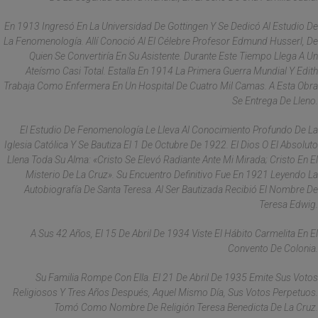
En 1913 Ingresó En La Universidad De Gottingen Y Se Dedicó Al Estudio De
La Fenomenología. Allí Conoció Al El Célebre Profesor Edmund Husserl, De
Quien Se Convertiría En Su Asistente. Durante Este Tiempo Llega A Un
Ateísmo Casi Total. Estalla En 1914 La Primera Guerra Mundial Y Edith
Trabaja Como Enfermera En Un Hospital De Cuatro Mil Camas. A Esta Obra
Se Entrega De Lleno.
El Estudio De Fenomenología Le Lleva Al Conocimiento Profundo De La
Iglesia Católica Y Se Bautiza El 1 De Octubre De 1922. El Dios O El Absoluto
Llena Toda Su Alma: «Cristo Se Elevó Radiante Ante Mi Mirada; Cristo En El
Misterio De La Cruz». Su Encuentro Definitivo Fue En 1921 Leyendo La
Autobiografía De Santa Teresa. Al Ser Bautizada Recibió El Nombre De
Teresa Edwig.
A Sus 42 Años, El 15 De Abril De 1934 Viste El Hábito Carmelita En El
Convento De Colonia.
Su Familia Rompe Con Ella. El 21 De Abril De 1935 Emite Sus Votos
Religiosos Y Tres Años Después, Aquel Mismo Día, Sus Votos Perpetuos.
Tomó Como Nombre De Religión Teresa Benedicta De La Cruz.