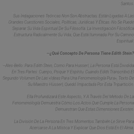
Santos.
Sus Indagaciones Teóricas Non Son Abstractas; Están Ligadas A Las
Grandes Cuestiones Sociales, Políticas, Jurídicas Y Éticas. No Se Puede
Separar Su Vida Espiritual De Su Filosofía. La Investigación Filosófica
Estructura Radicalmente Su Vida, Que Está Iluminada Por Su Camino
Espiritual.
--¿Qué Concepto De Persona Tiene Edith Stein?
--Ales-Bello: Para Edith Stein, Como Para Husserl, La Persona Está Dividida
En Tres Partes: Cuerpo, Psique Y Espíritu. Cuando Edith Transcribió El
Segundo Volumen De Las «Ideas Para Una Fenomenología Pura», Texto De
Su Maestro Husserl, Quedó Impactada Por Esta Tripartición.
Ella Profundizará Este Aspecto, Y A Través Del Método De La
Fenomenología Demuestra Cómo Los Actos Que Cumple La Persona
Demuestran Que Estas Dimensiones Existen.
La División De La Persona En Tres Momentos También Le Sirve Para
Acercarse A La Mística Y Explicar Que Dios Está En El Alma.