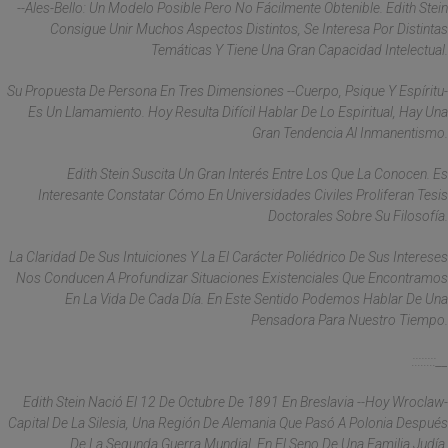
--Ales-Bello: Un Modelo Posible Pero No Fácilmente Obtenible. Edith Stein
Consigue Unir Muchos Aspectos Distintos, Se Interesa Por Distintas
Temáticas Y Tiene Una Gran Capacidad Intelectual.
Su Propuesta De Persona En Tres Dimensiones --Cuerpo, Psique Y Espíritu-
Es Un Llamamiento. Hoy Resulta Difícil Hablar De Lo Espiritual, Hay Una
Gran Tendencia Al Inmanentismo.
Edith Stein Suscita Un Gran Interés Entre Los Que La Conocen. Es
Interesante Constatar Cómo En Universidades Civiles Proliferan Tesis
Doctorales Sobre Su Filosofía.
La Claridad De Sus Intuiciones Y La El Carácter Poliédrico De Sus Intereses
Nos Conducen A Profundizar Situaciones Existenciales Que Encontramos
En La Vida De Cada Día. En Este Sentido Podemos Hablar De Una
Pensadora Para Nuestro Tiempo.
::::::::__
Edith Stein Nació El 12 De Octubre De 1891 En Breslavia --Hoy Wroclaw-
Capital De La Silesia, Una Región De Alemania Que Pasó A Polonia Después
De La Segunda Guerra Mundial, En El Seno De Una Familia Judía.