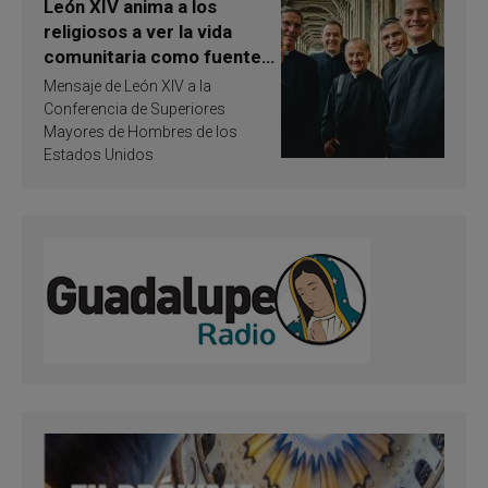
León XIV anima a los
religiosos a ver la vida
comunitaria como fuente
de inspiración y
Mensaje de León XIV a la
santificación
Conferencia de Superiores
Mayores de Hombres de los
Estados Unidos