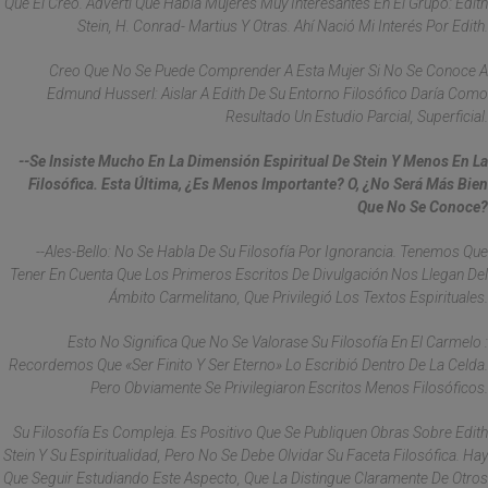
Que El Creó. Advertí Que Había Mujeres Muy Interesantes En El Grupo: Edith
Stein, H. Conrad- Martius Y Otras. Ahí Nació Mi Interés Por Edith.
Creo Que No Se Puede Comprender A Esta Mujer Si No Se Conoce A
Edmund Husserl: Aislar A Edith De Su Entorno Filosófico Daría Como
Resultado Un Estudio Parcial, Superficial.
--Se Insiste Mucho En La Dimensión Espiritual De Stein Y Menos En La
Filosófica. Esta Última, ¿es Menos Importante? O, ¿no Será Más Bien
Que No Se Conoce?
--Ales-Bello: No Se Habla De Su Filosofía Por Ignorancia. Tenemos Que
Tener En Cuenta Que Los Primeros Escritos De Divulgación Nos Llegan Del
Ámbito Carmelitano, Que Privilegió Los Textos Espirituales.
Esto No Significa Que No Se Valorase Su Filosofía En El Carmelo :
Recordemos Que «Ser Finito Y Ser Eterno» Lo Escribió Dentro De La Celda.
Pero Obviamente Se Privilegiaron Escritos Menos Filosóficos.
Su Filosofía Es Compleja. Es Positivo Que Se Publiquen Obras Sobre Edith
Stein Y Su Espiritualidad, Pero No Se Debe Olvidar Su Faceta Filosófica. Hay
Que Seguir Estudiando Este Aspecto, Que La Distingue Claramente De Otros