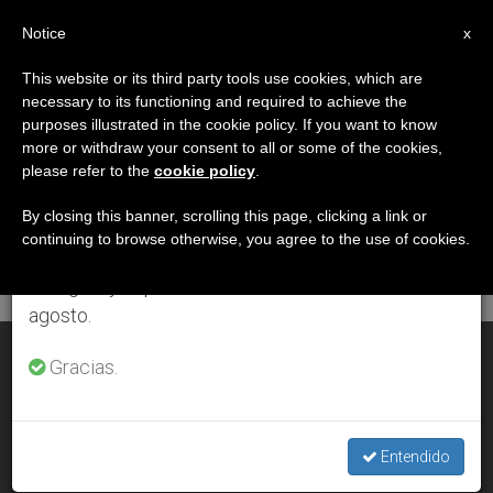
ES
Notice
×
x
Aviso importante
This website or its third party tools use cookies, which are
necessary to its functioning and required to achieve the
Del 27 de julio al 7 de agosto haremos la pausa
DÍA
purposes illustrated in the cookie policy. If you want to know
anual, aprovechando que en el periodo de verano
Noviembre 8th, 2002
more or withdraw your consent to all or some of the cookies,
please refer to the
cookie policy
.
se generan menos informaciones y también el
consumo de las mismas disminuye.
By closing this banner, scrolling this page, clicking a link or
continuing to browse otherwise, you agree to the use of cookies.
ÚLTIMAS NOTICIAS
Retomamos el trabajo ordinario de las ediciones
en inglés y español de ZENIT el lunes 10 de
agosto.
Edith Stein, una filosofía por descubrir
Gracias.
NOV 08, 2002 00:00
ZENIT STAFF
Entendido