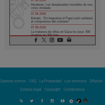
07.08.2026
Honduras: Los desplazados invisibles de una
crisis olvidada
07.08.2026
Bokalic: "En Argentina el Papa León señalará
el compromiso del cristiano"
07.08.2026
La matanza de niños en Gaza no cesa: 300
muertos en 300 días
07.08.2026
Tagle: La guerra desfigura el mundo, solo la
revelación de Dios lo transfigura
07.08.2026
Presentada la Trienal de Arte de las
Universidades Católicas: «Exercises in
Empathy»
07.08.2026
Fortunatus Nwachukwu: la comunicación
como misión al servicio del Evangelio
Quiénes somos
FAQ
La Propiedad
Los servicios
Difusión
07.08.2026
Estatus legal
Copyright
Contáctenos
SIGNIS 2026, dar voz a las religiosas en el
espacio público
07.08.2026
Lanzan un proyecto de empoderamiento