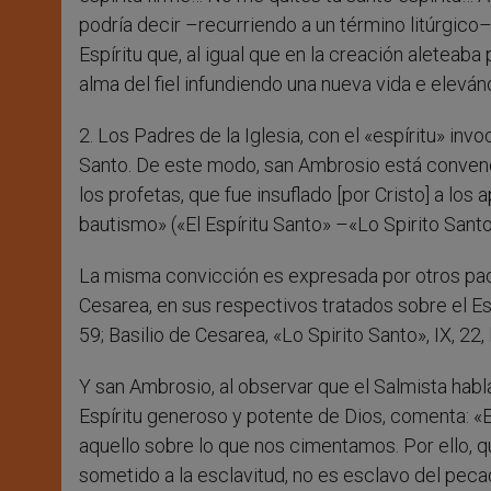
podría decir –recurriendo a un término litúrgico– 
Espíritu que, al igual que en la creación aleteaba
alma del fiel infundiendo una nueva vida e elevánd
2. Los Padres de la Iglesia, con el «espíritu» invo
Santo. De este modo, san Ambrosio está convenci
los profetas, que fue insuflado [por Cristo] a los
bautismo» («El Espíritu Santo» –«Lo Spirito Santo
La misma convicción es expresada por otros padr
Cesarea, en sus respectivos tratados sobre el Esp
59; Basilio de Cesarea, «Lo Spirito Santo», IX, 22,
Y san Ambrosio, al observar que el Salmista habla
Espíritu generoso y potente de Dios, comenta: «El 
aquello sobre lo que nos cimentamos. Por ello, q
sometido a la esclavitud, no es esclavo del pecad