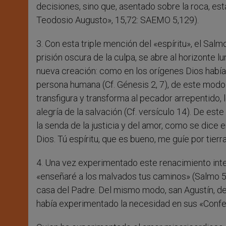
decisiones, sino que, asentado sobre la roca, est
Teodosio Augusto», 15,72: SAEMO 5,129).
3. Con esta triple mención del «espíritu», el Sal
prisión oscura de la culpa, se abre al horizonte 
nueva creación: como en los orígenes Dios había i
persona humana (Cf. Génesis 2, 7), de este modo 
transfigura y transforma al pecador arrepentido, l
alegría de la salvación (Cf. versículo 14). De es
la senda de la justicia y del amor, como se dice 
Dios. Tú espíritu, que es bueno, me guíe por tierr
4. Una vez experimentado este renacimiento inter
«enseñaré a los malvados tus caminos» (Salmo 50
casa del Padre. Del mismo modo, san Agustín, d
había experimentado la necesidad en sus «Confesio