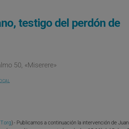
iano, testigo del perdón de
almo 50, «Miserere»
LOCAL
T.org
).- Publicamos a continuación la intervención de Jua