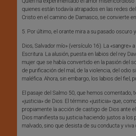
Quien ha experimentado el amor misericordioso d
quienes están todavía atrapados en las redes del
Cristo en el camino de Damasco, se convierte en 
5. Por último, el orante mira a su pasado oscuro y
Dios, Salvador mío» (versículo 16). La «sangre» a
Escritura. La alusión, puesta en labios del rey Da
mujer que se había convertido en la pasión del s
de purificación del mal, de la violencia, del od
maléfica. Ahora, sin embargo, los labios del fiel, 
El pasaje del Salmo 50, que hemos comentado, 
«justicia» de Dios. El término «justicia» que, co
propiamente la acción de castigo de Dios ante el 
Dios manifiesta su justicia haciendo justos a los
malvado, sino que desista de su conducta y viva (