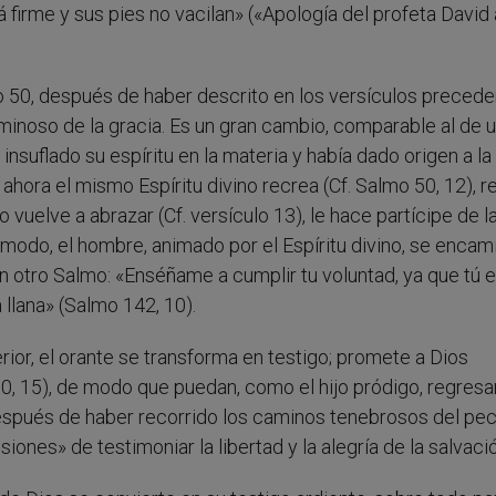
á firme y sus pies no vacilan» («Apología del profeta David 
mo 50, después de haber descrito en los versículos precede
luminoso de la gracia. Es un gran cambio, comparable al de 
nsuflado su espíritu en la materia y había dado origen a la
ahora el mismo Espíritu divino recrea (Cf. Salmo 50, 12), r
o vuelve a abrazar (Cf. versículo 13), le hace partícipe de l
te modo, el hombre, animado por el Espíritu divino, se encam
en otro Salmo: «Enséñame a cumplir tu voluntad, ya que tú 
a llana» (Salmo 142, 10).
ior, el orante se transforma en testigo; promete a Dios
, 15), de modo que puedan, como el hijo pródigo, regresar
espués de haber recorrido los caminos tenebrosos del pe
nes» de testimoniar la libertad y la alegría de la salvació