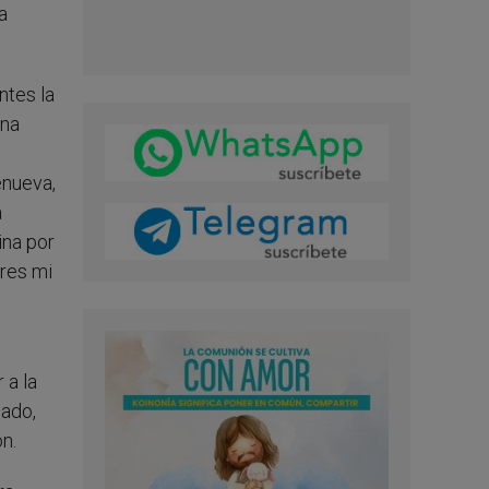
a
ntes la
una
enueva,
a
ina por
eres mi
 a la
cado,
n.