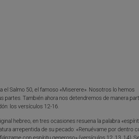
ta el Salmo 50, el famoso «Miserere». Nosotros lo hemos
us partes. También ahora nos detendremos de manera part
ón: los versículos 12-16.
riginal hebreo, en tres ocasiones resuena la palabra «espírit
iatura arrepentida de su pecado: «Renuévame por dentro c
fiánzame con espíritu generoso» (versículos 12, 13, 14). S