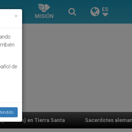
ES
×
MISIÓN
hando
ambién
pañol de
tendido
nta
Sacerdotes alemanes fieles al Papa contest