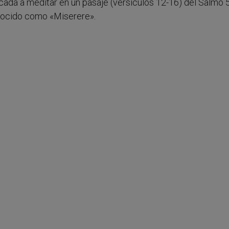
icada a meditar en un pasaje (versículos 12-16) del Salmo 
onocido como «Miserere».