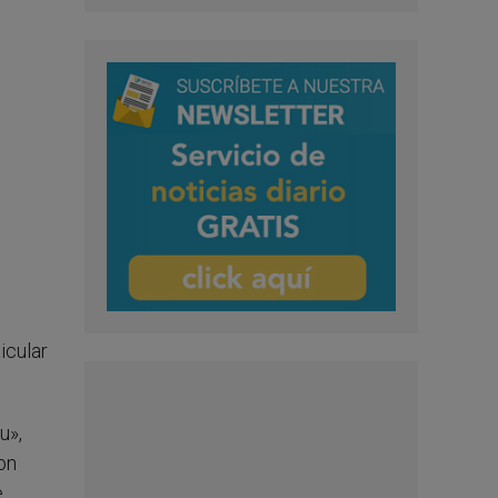
icular
u»,
on
e