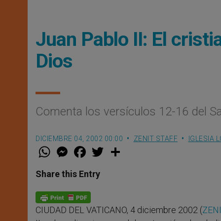
Juan Pablo II: El crist
Dios
Comenta los versículos 12-16 del S
DICIEMBRE 04, 2002 00:00
ZENIT STAFF
IGLESIA 
W
M
F
T
S
h
e
a
w
h
a
s
c
i
a
t
s
e
t
r
Share this Entry
s
e
b
t
e
A
n
o
e
p
g
o
r
p
e
k
CIUDAD DEL VATICANO, 4 diciembre 2002 (
ZENI
r