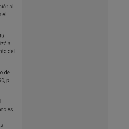
ción al
 el
tu
izó a
nto del
io de
0, p.
l
rano es
as