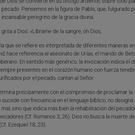
e Dios se convierte en su testigo ardiente, sobre todo pa
 pecado. Pensemos en la figura de Pablo, que, fulgurado p
incansable peregrino de la gracia divina.
 grita a Dios: «Líbrame de la sangre, oh Dios,
 la que se refiere es interpretada de diferentes maneras en
vid, hace referencia al asesinato de Urías, el marido de Bet
oberano. En sentido más genérico, la invocación indica el 
io siempre presentes en el corazón humano con fuerza teneb
purificados por el pecado, cantan al Señor.
termina precisamente con el compromiso de proclamar la
mo sucede con frecuencia en el lenguaje bíblico, no designa
mal, sino que indica más bien la rehabilitación del pecado
 pecadores (Cf. Romanos 3, 26). Dios no busca la muerte de
Cf. Ezequiel 18, 23).