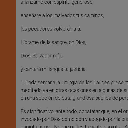
afiánzame con espíritu generoso:
enseñaré a los malvados tus caminos,
los pecadores volverán a ti.
Líbrame de la sangre, oh Dios,
Dios, Salvador mío,
y cantará mi lengua tu justicia.
1. Cada semana la Liturgia de los Laudes presen
meditado ya en otras ocasiones en algunas de s
en una sección de esta grandiosa súplica de perd
Es significativo, ante todo, constatar que, en el o
invocado por Dios como don y acogido por la cr
espíritu firme… No me quites tu santo espíritu… A