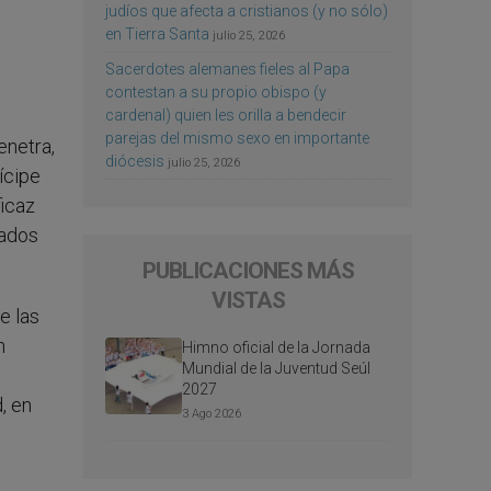
judíos que afecta a cristianos (y no sólo)
en Tierra Santa
julio 25, 2026
Sacerdotes alemanes fieles al Papa
contestan a su propio obispo (y
cardenal) quien les orilla a bendecir
parejas del mismo sexo en importante
enetra,
diócesis
julio 25, 2026
ícipe
ficaz
cados
PUBLICACIONES MÁS
VISTAS
e las
n
Himno oficial de la Jornada
Mundial de la Juventud Seúl
2027
, en
3 Ago 2026