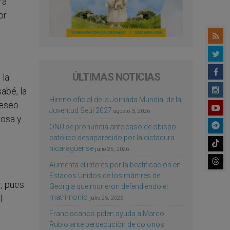
ra
or
ÚLTIMAS NOTICIAS
 la
sabé, la
Himno oficial de la Jornada Mundial de la
deseo
Juventud Seúl 2027
agosto 3, 2026
rosa y
ONU se pronuncia ante caso de obispo
católico desaparecido por la dictadura
nicaragüense
julio 25, 2026
Aumenta el interés por la beatificación en
Estados Unidos de los mártires de
r, pues
Georgia que murieron defendiendo el
matrimonio
l
julio 25, 2026
Franciscanos piden ayuda a Marco
Rubio ante persecución de colonos