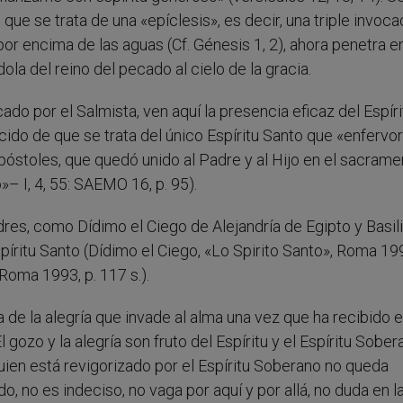
que se trata de una «epíclesis», es decir, una triple invoca
 por encima de las aguas (Cf. Génesis 1, 2), ahora penetra en
ola del reino del pecado al cielo de la gracia.
cado por el Salmista, ven aquí la presencia eficaz del Espíri
do de que se trata del único Espíritu Santo que «enfervor
 apóstoles, que quedó unido al Padre y al Hijo en el sacrame
»– I, 4, 55: SAEMO 16, p. 95).
es, como Dídimo el Ciego de Alejandría de Egipto y Basil
íritu Santo (Dídimo el Ciego, «Lo Spirito Santo», Roma 199
 Roma 1993, p. 117 s.).
 de la alegría que invade al alma una vez que ha recibido e
gozo y la alegría son fruto del Espíritu y el Espíritu Sobe
uien está revigorizado por el Espíritu Soberano no queda
o, no es indeciso, no vaga por aquí y por allá, no duda en l