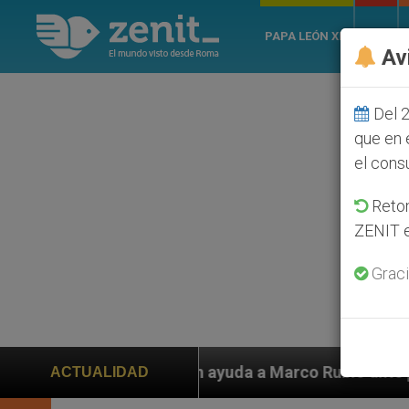
PAPA LEÓN XIV
ROMA
Av
Del 2
que en 
el cons
Retom
ZENIT e
Graci
en ayuda a Marco Rubio ante persecución de colonos ju
ACTUALIDAD