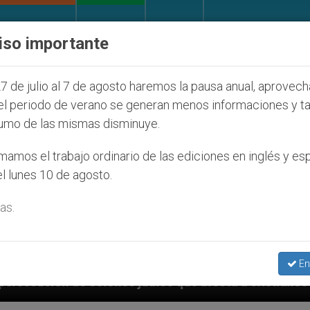
IGLESIA Y MUNDO
DOCUMENTOS
DONATIVOS
iso importante
7 de julio al 7 de agosto haremos la pausa anual, aprovec
el periodo de verano se generan menos informaciones y t
umo de las mismas disminuye.
amos el trabajo ordinario de las ediciones en inglés y es
l lunes 10 de agosto.
as.
En
díos que afecta a cristianos (y no sólo) en Tierra Sa