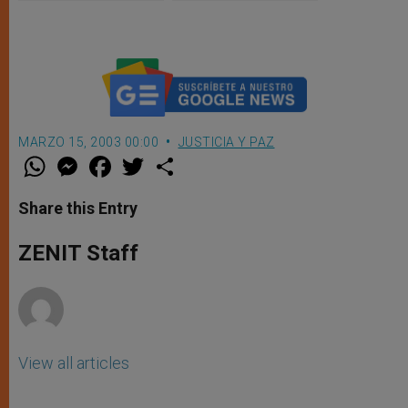
del abismo
MARZO 15, 2003 00:00
JUSTICIA Y PAZ
W
M
F
T
S
h
e
a
w
h
a
s
c
i
a
t
s
e
t
r
Share this Entry
s
e
b
t
e
A
n
o
e
p
g
o
r
ZENIT Staff
p
e
k
r
View all articles