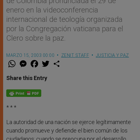
de Colombia pronunciada el 29 de
enero en la videoconferencia
internacional de teología organizada
por la Congregación vaticana para el
Clero sobre la paz.
MARZO 15, 2003 00:00
ZENIT STAFF
JUSTICIA Y PAZ
W
M
F
T
S
h
e
a
w
h
a
s
c
i
a
t
s
e
t
r
Share this Entry
s
e
b
t
e
A
n
o
e
p
g
o
r
p
e
k
r
* * *
La autoridad de una nación se ejerce legítimamente
cuando promueve y defiende el bien común de los
ciudadanos; cuando se preocupa por el desarrollo