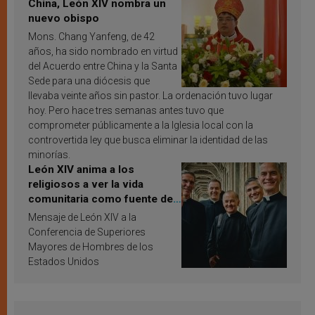
China, León XIV nombra un
nuevo obispo
Mons. Chang Yanfeng, de 42
años, ha sido nombrado en virtud
del Acuerdo entre China y la Santa
Sede para una diócesis que
llevaba veinte años sin pastor. La ordenación tuvo lugar
hoy. Pero hace tres semanas antes tuvo que
comprometer públicamente a la Iglesia local con la
controvertida ley que busca eliminar la identidad de las
minorías.
León XIV anima a los
religiosos a ver la vida
comunitaria como fuente de
inspiración y santificación
Mensaje de León XIV a la
Conferencia de Superiores
Mayores de Hombres de los
Estados Unidos