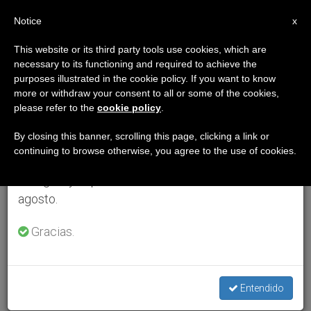
ES
Notice
×
x
Aviso importante
This website or its third party tools use cookies, which are
necessary to its functioning and required to achieve the
Del 27 de julio al 7 de agosto haremos la pausa
purposes illustrated in the cookie policy. If you want to know
anual, aprovechando que en el periodo de verano
more or withdraw your consent to all or some of the cookies,
please refer to the
cookie policy
.
se generan menos informaciones y también el
consumo de las mismas disminuye.
By closing this banner, scrolling this page, clicking a link or
continuing to browse otherwise, you agree to the use of cookies.
Retomamos el trabajo ordinario de las ediciones
en inglés y español de ZENIT el lunes 10 de
agosto.
Gracias.
Entendido