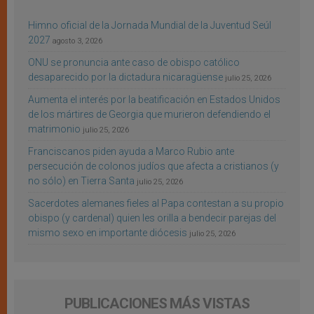
Himno oficial de la Jornada Mundial de la Juventud Seúl
2027
agosto 3, 2026
ONU se pronuncia ante caso de obispo católico
desaparecido por la dictadura nicaragüense
julio 25, 2026
Aumenta el interés por la beatificación en Estados Unidos
de los mártires de Georgia que murieron defendiendo el
matrimonio
julio 25, 2026
Franciscanos piden ayuda a Marco Rubio ante
persecución de colonos judíos que afecta a cristianos (y
no sólo) en Tierra Santa
julio 25, 2026
Sacerdotes alemanes fieles al Papa contestan a su propio
obispo (y cardenal) quien les orilla a bendecir parejas del
mismo sexo en importante diócesis
julio 25, 2026
PUBLICACIONES MÁS VISTAS