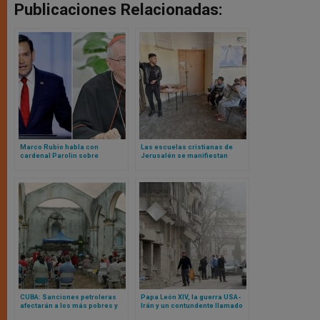
Publicaciones Relacionadas:
Marco Rubio habla con
Las escuelas cristianas de
cardenal Parolin sobre
Jerusalén se manifiestan
Venezuela: esto es lo que se ha
contra las restricciones
dicho
israelíes al profesorado
palestino
CUBA: Sanciones petroleras
Papa León XIV, la guerra USA-
afectarán a los más pobres y
Irán y un contundente llamado
débiles, advierten obispos
en un Oriente Medio al borde