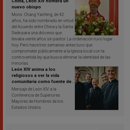
China, León XIV nombra un
nuevo obispo
Mons. Chang Yanfeng, de 42
años, ha sido nombrado en virtud
del Acuerdo entre China y la Santa
Sede para una diócesis que
llevaba veinte años sin pastor. La ordenación tuvo lugar
hoy. Pero hace tres semanas antes tuvo que
comprometer públicamente a la Iglesia local con la
controvertida ley que busca eliminar la identidad de las
minorías.
León XIV anima a los
religiosos a ver la vida
comunitaria como fuente de
inspiración y santificación
Mensaje de León XIV a la
Conferencia de Superiores
Mayores de Hombres de los
Estados Unidos