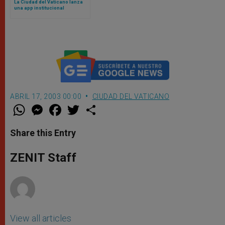
La Ciudad del Vaticano lanza
una app institucional
ABRIL 17, 2003 00:00
CIUDAD DEL VATICANO
W
M
F
T
S
h
e
a
w
h
a
s
c
i
a
t
s
e
t
r
Share this Entry
s
e
b
t
e
A
n
o
e
p
g
o
r
ZENIT Staff
p
e
k
r
View all articles