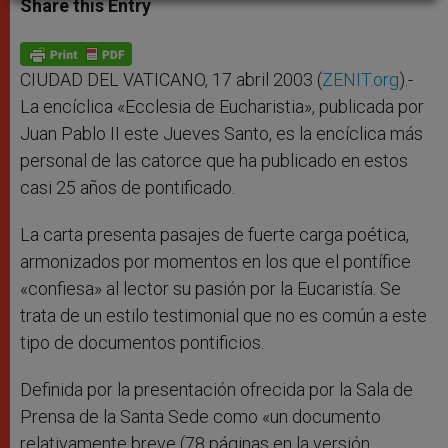
Share this Entry
s
e
b
t
e
A
n
o
e
p
g
o
r
p
e
k
r
CIUDAD DEL VATICANO, 17 abril 2003 (
ZENIT.org
).-
La encíclica «Ecclesia de Eucharistia», publicada por
Juan Pablo II este Jueves Santo, es la encíclica más
personal de las catorce que ha publicado en estos
casi 25 años de pontificado.
La carta presenta pasajes de fuerte carga poética,
armonizados por momentos en los que el pontífice
«confiesa» al lector su pasión por la Eucaristía. Se
trata de un estilo testimonial que no es común a este
tipo de documentos pontificios.
Definida por la presentación ofrecida por la Sala de
Prensa de la Santa Sede como «un documento
relativamente breve (78 páginas en la versión