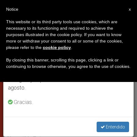
ES
Notice
×
x
Aviso importante
This website or its third party tools use cookies, which are
necessary to its functioning and required to achieve the
Del 27 de julio al 7 de agosto haremos la pausa
purposes illustrated in the cookie policy. If you want to know
La encíclica más íntima de Juan
anual, aprovechando que en el periodo de verano
more or withdraw your consent to all or some of the cookies,
please refer to the
cookie policy
.
se generan menos informaciones y también el
Pablo II
consumo de las mismas disminuye.
By closing this banner, scrolling this page, clicking a link or
continuing to browse otherwise, you agree to the use of cookies.
Retomamos el trabajo ordinario de las ediciones
«Ecclesia de Eucharistia» deja espacio
en inglés y español de ZENIT el lunes 10 de
a las confesiones personales del
agosto.
pontífice
Gracias.
ABRIL 17, 2003 00:00
ZENIT STAFF
CIUDAD DEL
VATICANO
W
M
F
T
S
h
e
a
w
h
Entendido
a
s
c
i
a
t
s
e
t
r