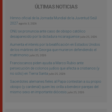
ÚLTIMAS NOTICIAS
Himno oficial de la Jornada Mundial de la Juventud Seúl
2027
agosto 3, 2026
ONU se pronuncia ante caso de obispo católico
desaparecido por la dictadura nicaragüense
julio 25, 2026
Aumenta el interés por la beatificación en Estados Unidos
de los mártires de Georgia que murieron defendiendo el
matrimonio
julio 25, 2026
Franciscanos piden ayuda a Marco Rubio ante
persecución de colonos judíos que afecta a cristianos (y
no sólo) en Tierra Santa
julio 25, 2026
Sacerdotes alemanes fieles al Papa contestan a su propio
obispo (y cardenal) quien les orilla a bendecir parejas del
mismo sexo en importante diócesis
julio 25, 2026