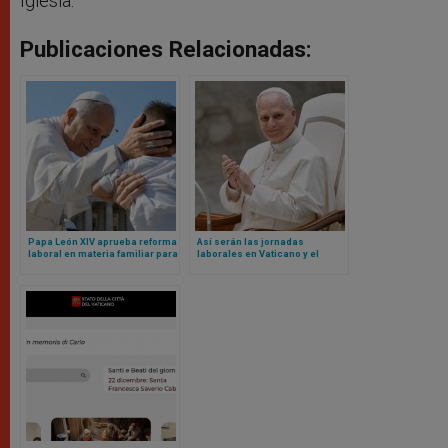
Iglesia.
Publicaciones Relacionadas:
Papa León XIV aprueba reforma
Así serán las jornadas
laboral en materia familiar para
laborales en Vaticano y el
empleados del Vaticano
blindaje contra nepotismo
según nuevos Reglamentos de
León XIV