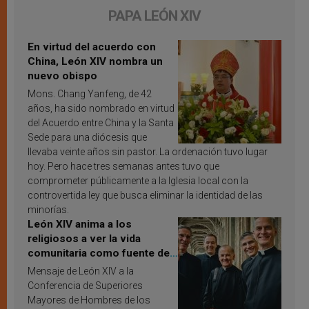
PAPA LEÓN XIV
En virtud del acuerdo con
China, León XIV nombra un
nuevo obispo
Mons. Chang Yanfeng, de 42
años, ha sido nombrado en virtud
del Acuerdo entre China y la Santa
Sede para una diócesis que
llevaba veinte años sin pastor. La ordenación tuvo lugar
hoy. Pero hace tres semanas antes tuvo que
comprometer públicamente a la Iglesia local con la
controvertida ley que busca eliminar la identidad de las
minorías.
León XIV anima a los
religiosos a ver la vida
comunitaria como fuente de
inspiración y santificación
Mensaje de León XIV a la
Conferencia de Superiores
Mayores de Hombres de los