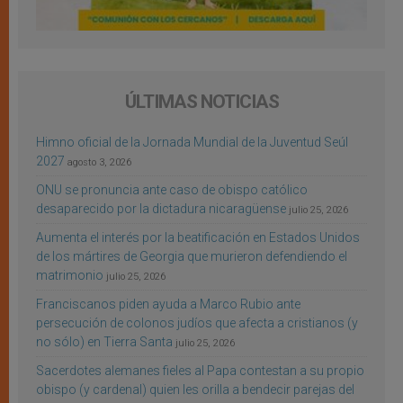
ÚLTIMAS NOTICIAS
Himno oficial de la Jornada Mundial de la Juventud Seúl
2027
agosto 3, 2026
ONU se pronuncia ante caso de obispo católico
desaparecido por la dictadura nicaragüense
julio 25, 2026
Aumenta el interés por la beatificación en Estados Unidos
de los mártires de Georgia que murieron defendiendo el
matrimonio
julio 25, 2026
Franciscanos piden ayuda a Marco Rubio ante
persecución de colonos judíos que afecta a cristianos (y
no sólo) en Tierra Santa
julio 25, 2026
Sacerdotes alemanes fieles al Papa contestan a su propio
obispo (y cardenal) quien les orilla a bendecir parejas del