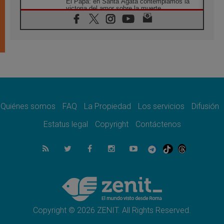
El Papa: en Santa Ágata contemplamos la
victoria del amor sobre la muerte
08.08.2026
León XIV visitará el Santuario de la Madre
del Buen Consejo de Genazzano
07.08.2026
Filipinas: el Vicariato Apostólico de Calapán
se convierte en diócesis
07.08.2026
Honduras: Los desplazados invisibles de una
crisis olvidada
Quiénes somos
FAQ
La Propiedad
Los servicios
Difusión
07.08.2026
Bokalic: "En Argentina el Papa León señalará
Estatus legal
Copyright
Contáctenos
el compromiso del cristiano"
07.08.2026
La matanza de niños en Gaza no cesa: 300
muertos en 300 días
07.08.2026
Tagle: La guerra desfigura el mundo, solo la
revelación de Dios lo transfigura
Copyright © 2026 ZENIT. All Rights Reserved.