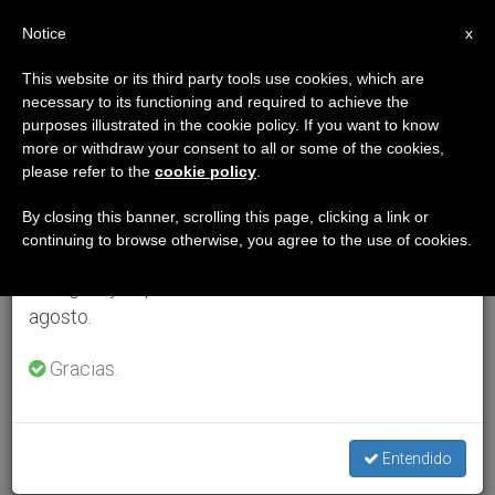
ES
Notice
×
x
Aviso importante
This website or its third party tools use cookies, which are
necessary to its functioning and required to achieve the
Del 27 de julio al 7 de agosto haremos la pausa
purposes illustrated in the cookie policy. If you want to know
anual, aprovechando que en el periodo de verano
more or withdraw your consent to all or some of the cookies,
please refer to the
cookie policy
.
se generan menos informaciones y también el
consumo de las mismas disminuye.
By closing this banner, scrolling this page, clicking a link or
continuing to browse otherwise, you agree to the use of cookies.
Retomamos el trabajo ordinario de las ediciones
en inglés y español de ZENIT el lunes 10 de
agosto.
Gracias.
Entendido