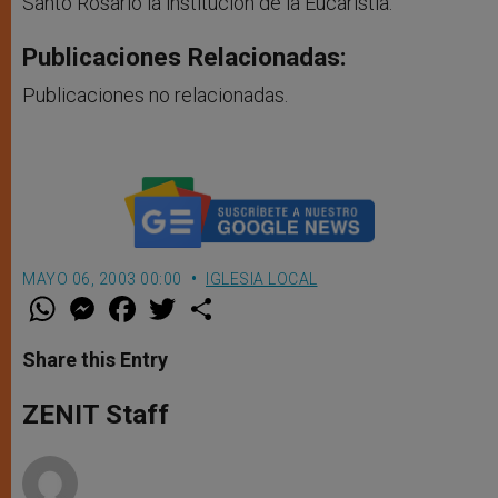
Santo Rosario la institución de la Eucaristía.
Publicaciones Relacionadas:
Publicaciones no relacionadas.
MAYO 06, 2003 00:00
IGLESIA LOCAL
W
M
F
T
S
h
e
a
w
h
a
s
c
i
a
t
s
e
t
r
Share this Entry
s
e
b
t
e
A
n
o
e
p
g
o
r
ZENIT Staff
p
e
k
r