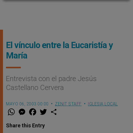
El vínculo entre la Eucaristía y
María
Entrevista con el padre Jesús
Castellano Cervera
MAYO 06, 2003 00:00
ZENIT STAFF
IGLESIA LOCAL
W
M
F
T
S
h
e
a
w
h
a
s
c
i
a
t
s
e
t
r
Share this Entry
s
e
b
t
e