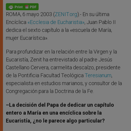
A
n
o
e
p
g
o
r
p
e
k
r
ROMA, 6 mayo 2003 (
ZENIT.org
).- En su última
Encíclica
«Ecclesia de Eucharistia»
, Juan Pablo II
dedica el sexto capítulo a la «escuela de María,
mujer Eucarística».
Para profundizar en la relación entre la Virgen y la
Eucaristía, Zenit ha entrevistado al padre Jesús
Castellano Cervera, carmelita descalzo, presidente
de la Pontificia Facultad Teológica
Teresianum
,
especialista en estudios marianos, y consultor de la
Congregación para la Doctrina de la Fe.
–La decisión del Papa de dedicar un capítulo
entero a María en una encíclica sobre la
Eucaristía, ¿no le parece algo particular?