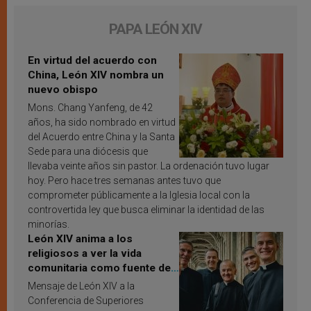
PAPA LEÓN XIV
En virtud del acuerdo con
China, León XIV nombra un
nuevo obispo
Mons. Chang Yanfeng, de 42
años, ha sido nombrado en virtud
del Acuerdo entre China y la Santa
Sede para una diócesis que
llevaba veinte años sin pastor. La ordenación tuvo lugar
hoy. Pero hace tres semanas antes tuvo que
comprometer públicamente a la Iglesia local con la
controvertida ley que busca eliminar la identidad de las
minorías.
León XIV anima a los
religiosos a ver la vida
comunitaria como fuente de
inspiración y santificación
Mensaje de León XIV a la
Conferencia de Superiores