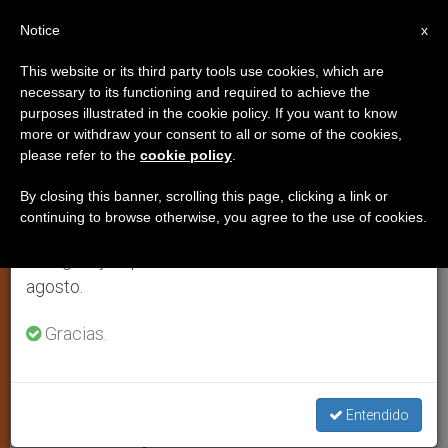
ES
Notice
×
x
Aviso importante
This website or its third party tools use cookies, which are
necessary to its functioning and required to achieve the
Del 27 de julio al 7 de agosto haremos la pausa
purposes illustrated in the cookie policy. If you want to know
Italiano que dio la vida por salvar
anual, aprovechando que en el periodo de verano
more or withdraw your consent to all or some of the cookies,
please refer to the
cookie policy
.
se generan menos informaciones y también el
a judíos del nazismo, hacia los
consumo de las mismas disminuye.
altares
By closing this banner, scrolling this page, clicking a link or
continuing to browse otherwise, you agree to the use of cookies.
Retomamos el trabajo ordinario de las ediciones
en inglés y español de ZENIT el lunes 10 de
Se presenta a nivel diocesano la causa
agosto.
de Odoardo Focherini
Gracias.
JUNIO 01, 2003 00:00
ZENIT STAFF
ARTE Y CULTURA
W
M
F
T
S
h
e
a
w
h
a
s
c
i
a
Entendido
t
s
e
t
r
Share this Entry
s
e
b
t
e