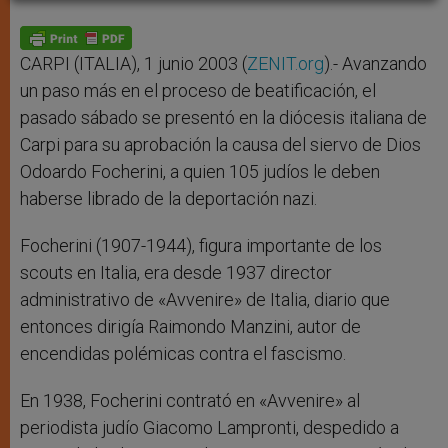
A
n
o
e
p
g
o
r
p
e
k
r
CARPI (ITALIA), 1 junio 2003 (
ZENIT.org
).- Avanzando
un paso más en el proceso de beatificación, el
pasado sábado se presentó en la diócesis italiana de
Carpi para su aprobación la causa del siervo de Dios
Odoardo Focherini, a quien 105 judíos le deben
haberse librado de la deportación nazi.
Focherini (1907-1944), figura importante de los
scouts en Italia, era desde 1937 director
administrativo de «Avvenire» de Italia, diario que
entonces dirigía Raimondo Manzini, autor de
encendidas polémicas contra el fascismo.
En 1938, Focherini contrató en «Avvenire» al
periodista judío Giacomo Lampronti, despedido a