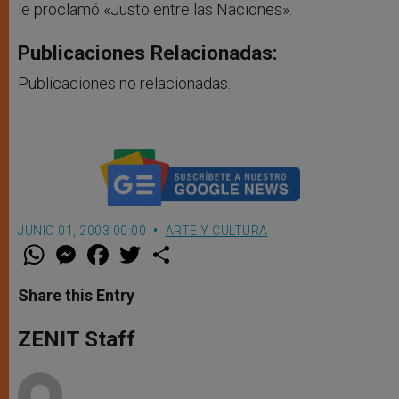
le proclamó «Justo entre las Naciones».
Publicaciones Relacionadas:
Publicaciones no relacionadas.
JUNIO 01, 2003 00:00
ARTE Y CULTURA
W
M
F
T
S
h
e
a
w
h
a
s
c
i
a
t
s
e
t
r
Share this Entry
s
e
b
t
e
A
n
o
e
p
g
o
r
ZENIT Staff
p
e
k
r