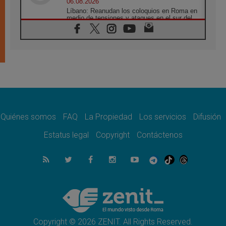
06.08.2026
Líbano: Reanudan los coloquios en Roma en
medio de tensiones y ataques en el sur del
país
06.08.2026
Hiroshima y Nagasaki, 81 años después.
Comienzan "Diez Días Oración por la Paz"
06.08.2026
Pizzaballa en Asís: los cristianos quieren
paz
06.08.2026
Sturla: La visita de León XIV será una buena
noticia para todo el Uruguay
Quiénes somos
FAQ
La Propiedad
Los servicios
Difusión
06.08.2026
Estatus legal
Copyright
Contáctenos
León XIV: La revolución del Evangelio
derriba los muros que separan
06.08.2026
La Iglesia en Ceuta: caridad y esperanza
frente al drama migratorio
06.08.2026
La visita del Papa a Perú será un tiempo de
gracia reconciliación y esperanza
Copyright © 2026 ZENIT. All Rights Reserved.