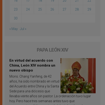
16
17
18
19
20
21
22
23
24
25
26
27
28
29
30
« May
Jul »
PAPA LEÓN XIV
En virtud del acuerdo con
China, León XIV nombra un
nuevo obispo
Mons. Chang Yanfeng, de 42
años, ha sido nombrado en virtud
del Acuerdo entre China y la Santa
Sede para una diócesis que
llevaba veinte años sin pastor. La ordenación tuvo lugar
hoy. Pero hace tres semanas antes tuvo que