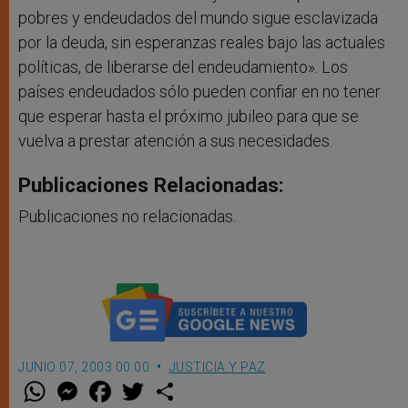
pobres y endeudados del mundo sigue esclavizada
por la deuda, sin esperanzas reales bajo las actuales
políticas, de liberarse del endeudamiento». Los
países endeudados sólo pueden confiar en no tener
que esperar hasta el próximo jubileo para que se
vuelva a prestar atención a sus necesidades.
Publicaciones Relacionadas:
Publicaciones no relacionadas.
JUNIO 07, 2003 00:00
JUSTICIA Y PAZ
W
M
F
T
S
h
e
a
w
h