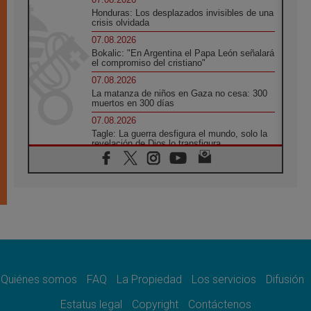
Honduras: Los desplazados invisibles de una
crisis olvidada
07.08.2026
Bokalic: "En Argentina el Papa León señalará
el compromiso del cristiano"
07.08.2026
La matanza de niños en Gaza no cesa: 300
muertos en 300 días
07.08.2026
Tagle: La guerra desfigura el mundo, solo la
revelación de Dios lo transfigura
07.08.2026
Presentada la Trienal de Arte de las
Universidades Católicas: «Exercises in
Empathy»
07.08.2026
Fortunatus Nwachukwu: la comunicación
como misión al servicio del Evangelio
07.08.2026
SIGNIS 2026, dar voz a las religiosas en el
espacio público
Quiénes somos
FAQ
La Propiedad
Los servicios
Difusión
07.08.2026
Estatus legal
Copyright
Contáctenos
Lanzan un proyecto de empoderamiento