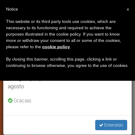
ES
Notice
×
x
Aviso importante
This website or its third party tools use cookies, which are
necessary to its functioning and required to achieve the
Del 27 de julio al 7 de agosto haremos la pausa
purposes illustrated in the cookie policy. If you want to know
La deuda exterior sigue
anual, aprovechando que en el periodo de verano
more or withdraw your consent to all or some of the cookies,
please refer to the
cookie policy
.
se generan menos informaciones y también el
esperando una solución
consumo de las mismas disminuye.
By closing this banner, scrolling this page, clicking a link or
continuing to browse otherwise, you agree to the use of cookies.
Retomamos el trabajo ordinario de las ediciones
En las naciones pobres queda mucho
en inglés y español de ZENIT el lunes 10 de
por hacer
agosto.
JUNIO 07, 2003 00:00
ZENIT STAFF
JUSTICIA Y PAZ
Gracias.
W
M
F
T
S
h
e
a
w
h
a
s
c
i
a
t
s
e
t
r
Share this Entry
s
e
b
t
e
Entendido
A
n
o
e
p
g
o
r