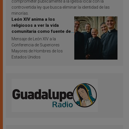
comprometer públicamente a la Iglesia local con la
controvertida ley que busca eliminar la identidad de las
minorías.
León XIV anima a los
religiosos a ver la vida
comunitaria como fuente de
inspiración y santificación
Mensaje de León XIV a la
Conferencia de Superiores
Mayores de Hombres de los
Estados Unidos