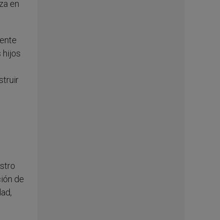
za en
tente
 hijos
truir
s
istro
ción de
dad,