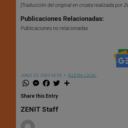
[Traducción del original en croata realizada por Ze
Publicaciones Relacionadas:
Publicaciones no relacionadas.
JUNIO 22, 2003 00:00
IGLESIA LOCAL
W
M
F
T
S
h
e
a
w
h
a
s
c
i
a
t
s
e
t
r
Share this Entry
s
e
b
t
e
A
n
o
e
p
g
o
r
ZENIT Staff
p
e
k
r