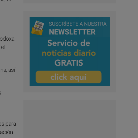
rtodoxa
 el
na, así
s
os para
ración