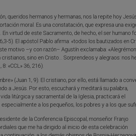
ción, queridos hermanos y hermanas, nos la repite hoy Jesús
hortación moral. Es una constatación, que expresa una exig
. En virtud de este Sacramento, de hecho, el ser humano 
,3-5). El apóstol Pablo afirma: «todos los bautizados en Cr
r este motivo –y con razón– Agustín exclamaba: «Alegrémo
cristianos, sino en Cristo… Sorprendeos y alegraos: nos 
, 8: «CCL» 36, 216).
bre» (Juan 1, 9). El cristiano, por ello, está llamado a conv
ando a Jesús. Por esto, escuchará y meditará su palabra,
ida litúrgica y sacramental de la Iglesia, practicará el
especialmente a los pequeños, los pobres y a los que suf
residente de la Conferencia Episcopal, monseñor Franjo
rdiales que me ha dirigido al inicio de esta celebración
, a continuación, a los demás obispos de Bosnia-Herzegovi