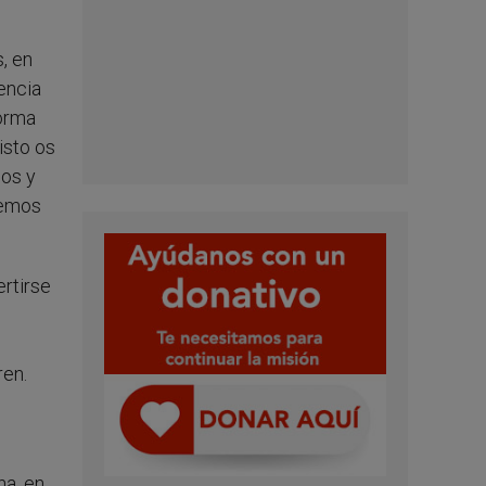
, en
encia
forma
isto os
nos y
hemos
ertirse
ren.
na, en