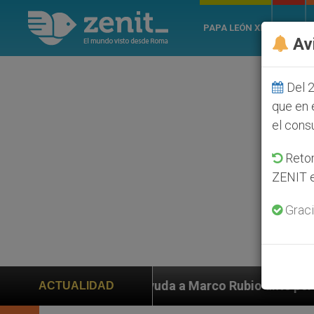
PAPA LEÓN XIV
ROMA
Av
Del 2
que en 
el cons
Retom
ZENIT e
Graci
 ayuda a Marco Rubio ante persecución de colonos judí
ACTUALIDAD