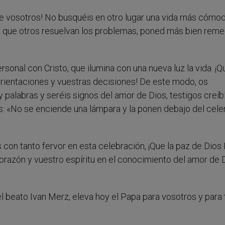
e vosotros! No busquéis en otro lugar una vida más cómod
 que otros resuelvan los problemas, poned más bien remed
rsonal con Cristo, que ilumina con una nueva luz la vida. ¡Q
 orientaciones y vuestras decisiones! De este modo, os
 palabras y seréis signos del amor de Dios, testigos creíb
is: «No se enciende una lámpara y la ponen debajo del cel
con tanto fervor en esta celebración, ¡Que la paz de Dios
orazón y vuestro espíritu en el conocimiento del amor de 
del beato Ivan Merz, eleva hoy el Papa para vosotros y para