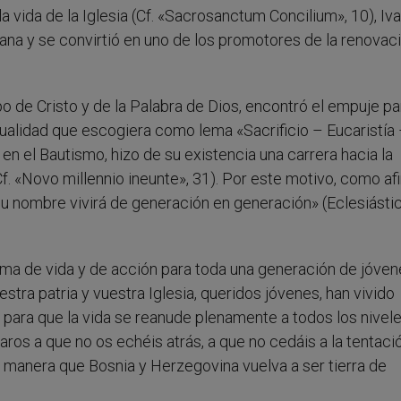
 la vida de la Iglesia (Cf. «Sacrosanctum Concilium», 10), Iv
iana y se convirtió en uno de los promotores de la renovac
o de Cristo y de la Palabra de Dios, encontró el empuje pa
sualidad que escogiera como lema «Sacrificio – Eucaristía
en el Bautismo, hizo de su existencia una carrera hacia la
Cf. «Novo millennio ineunte», 31). Por este motivo, como af
su nombre vivirá de generación en generación» (Eclesiástic
ma de vida y de acción para toda una generación de jóven
stra patria y vuestra Iglesia, queridos jóvenes, han vivido
 para que la vida se reanude plenamente a todos los nivel
itaros a que no os echéis atrás, a que no cedáis a la tentaci
 de manera que Bosnia y Herzegovina vuelva a ser tierra de