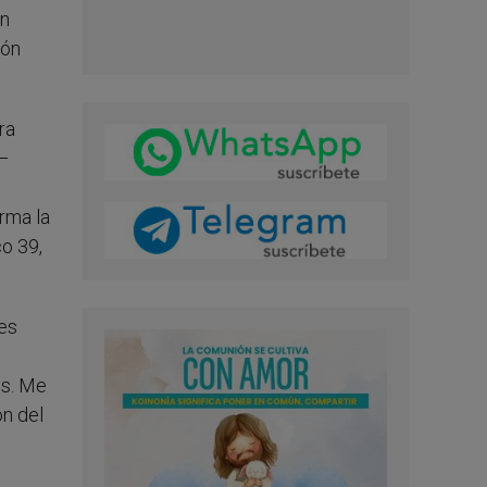
an
ión
ra
 –
irma la
o 39,
es
es. Me
ón del