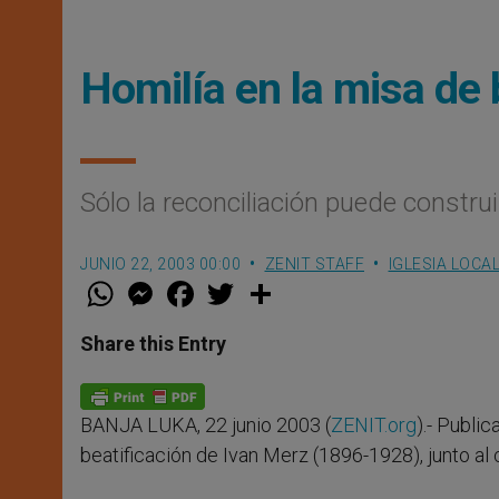
Homilía en la misa de 
Sólo la reconciliación puede constru
JUNIO 22, 2003 00:00
ZENIT STAFF
IGLESIA LOCA
W
M
F
T
S
h
e
a
w
h
a
s
c
i
a
t
s
e
t
r
Share this Entry
s
e
b
t
e
A
n
o
e
p
g
o
r
p
e
k
BANJA LUKA, 22 junio 2003 (
ZENIT.org
).- Publi
r
beatificación de Ivan Merz (1896-1928), junto al 