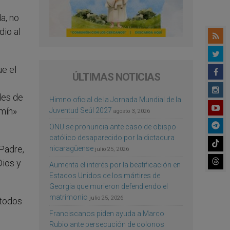
a, no
io al
ue el
ÚLTIMAS NOTICIAS
les de
Himno oficial de la Jornada Mundial de la
emín»
Juventud Seúl 2027
agosto 3, 2026
ONU se pronuncia ante caso de obispo
católico desaparecido por la dictadura
 Padre,
nicaragüense
julio 25, 2026
Dios y
Aumenta el interés por la beatificación en
Estados Unidos de los mártires de
Georgia que murieron defendiendo el
matrimonio
julio 25, 2026
 todos
Franciscanos piden ayuda a Marco
Rubio ante persecución de colonos