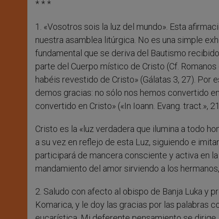
* * *
1. «Vosotros sois la luz del mundo». Esta afirma
nuestra asamblea litúrgica. No es una simple ex
fundamental que se deriva del Bautismo recibido
parte del Cuerpo místico de Cristo (Cf. Romanos 6
habéis revestido de Cristo» (Gálatas 3, 27). Po
demos gracias: no sólo nos hemos convertido en 
convertido en Cristo» («In Ioann. Evang. tract.», 21
Cristo es la «luz verdadera que ilumina a todo hom
a su vez en reflejo de esta Luz, siguiendo e imit
participará de mancera consciente y activa en la v
mandamiento del amor sirviendo a los hermanos, 
2. Saludo con afecto al obispo de Banja Luka y p
Komarica, y le doy las gracias por las palabras co
eucarística. Mi deferente pensamiento se dirige