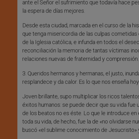
ante el Señor el sufrimiento que todavía hace p
la espera de días mejores.
Desde esta ciudad, marcada en el curso de la his
que tenga misericordia de las culpas cometidas co
de la Iglesia católica, e infunda en todos el des
reconciliación la memoria de tantas víctimas inoc
relaciones nuevas de fraternidad y comprensión.
3. Queridos hermanos y hermanas, el justo, inunda
resplandece y da calor. Es lo que nos enseña hoy 
Joven brillante, supo multiplicar los ricos tale
éxitos humanos: se puede decir que su vida fue un
de los beatos no es éste. Lo que le introduce en 
toda su vida, de hecho, fue la de «no olvidarse nu
buscó «el sublime conocimiento de Jesucristo» y s