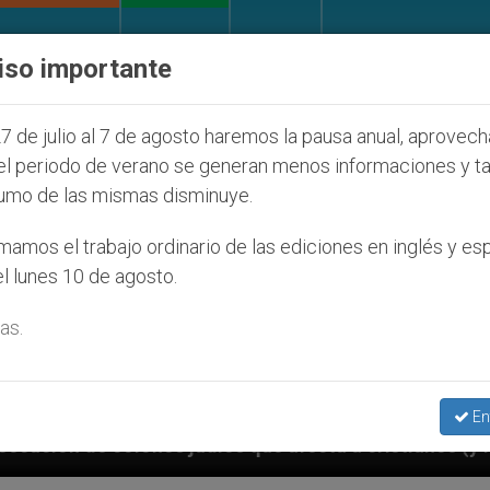
IGLESIA Y MUNDO
DOCUMENTOS
DONATIVOS
iso importante
7 de julio al 7 de agosto haremos la pausa anual, aprovec
el periodo de verano se generan menos informaciones y t
umo de las mismas disminuye.
amos el trabajo ordinario de las ediciones en inglés y es
l lunes 10 de agosto.
as.
En
os que afecta a cristianos (y no sólo) en Tierra Sant