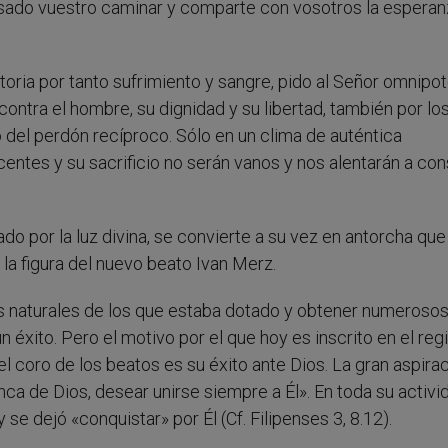
esado vuestro caminar y comparte con vosotros la esperan
toria por tanto sufrimiento y sangre, pido al Señor omnipo
ntra el hombre, su dignidad y su libertad, también por los
eo del perdón recíproco. Sólo en un clima de auténtica
entes y su sacrificio no serán vanos y nos alentarán a cons
do por la luz divina, se convierte a su vez en antorcha que
la figura del nuevo beato Ivan Merz.
ntos naturales de los que estaba dotado y obtener numeroso
 éxito. Pero el motivo por el que hoy es inscrito en el reg
el coro de los beatos es su éxito ante Dios. La gran aspira
nca de Dios, desear unirse siempre a Él». En toda su activi
e dejó «conquistar» por Él (Cf. Filipenses 3, 8.12).