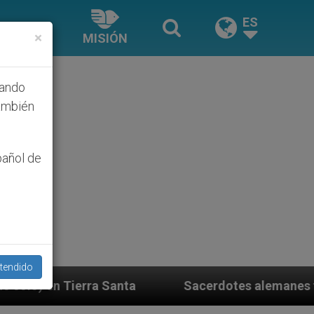
ES
×
MISIÓN
hando
ambién
pañol de
tendido
a
Sacerdotes alemanes fieles al Papa contestan 